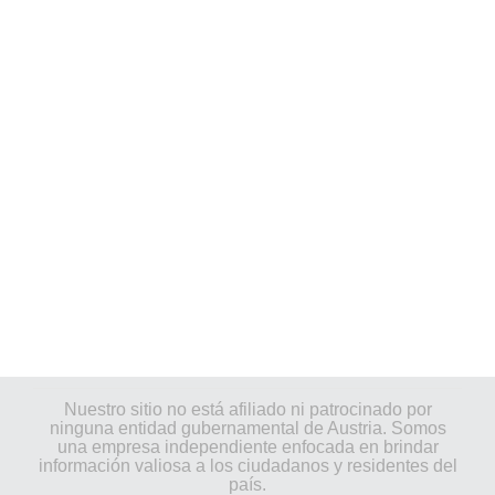
Nuestro sitio no está afiliado ni patrocinado por
ninguna entidad gubernamental de Austria. Somos
una empresa independiente enfocada en brindar
información valiosa a los ciudadanos y residentes del
país.