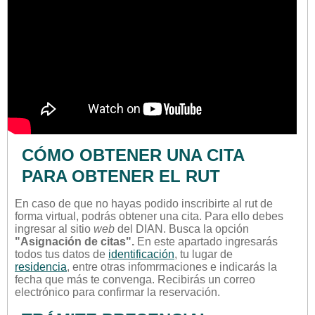
CÓMO OBTENER UNA CITA
PARA OBTENER EL RUT
En caso de que no hayas podido inscribirte al rut de
forma virtual, podrás obtener una cita. Para ello debes
ingresar al sitio
web
del DIAN. Busca la opción
"Asignación de citas".
En este apartado ingresarás
todos tus datos de
identificación
, tu lugar de
residencia
, entre otras infomrmaciones e indicarás la
fecha que más te convenga. Recibirás un correo
electrónico para confirmar la reservación.