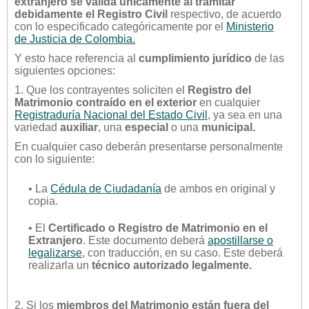
extranjero se valida únicamente al tramitar
debidamente el Registro Civil
respectivo, de acuerdo
con lo especificado categóricamente por el
Ministerio
de Justicia de Colombia.
Y esto hace referencia al
cumplimiento jurídico
de las
siguientes opciones:
1. Que los contrayentes soliciten el
Registro del
Matrimonio contraído en el exterior
en cualquier
Registraduría Nacional del Estado Civil
, ya sea en una
variedad
auxiliar
, una
especial
o una
municipal.
En cualquier caso deberán presentarse personalmente
con lo siguiente:
• La
Cédula de Ciudadanía
de ambos en original y
copia.
• El
Certificado o Registro de Matrimonio en el
Extranjero
. Este documento deberá
apostillarse o
legalizarse
, con traducción, en su caso. Este deberá
realizarla un
técnico autorizado legalmente.
2. Si los
miembros del Matrimonio están fuera del