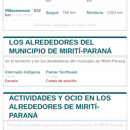
km
km
Villavicencio
: 632
Ibagué
: 756 km
Montería
: 1203 km
km
el más cerca
Distancia calculada en línea recta
LOS ALREDEDORES DEL
MUNICIPIO DE MIRITÍ-PARANÁ
en el territorio y en los alrededores del municipio de Mirití-Paraná
Internado Indígena
Pamar Northeast
5.6 km
27.6 km
Escuela
Campo de aviación
ACTIVIDADES Y OCIO EN LOS
ALREDEDORES DE MIRITÍ-
PARANÁ
Ninguna actividad registrada para el municipio de Mirití-Paraná