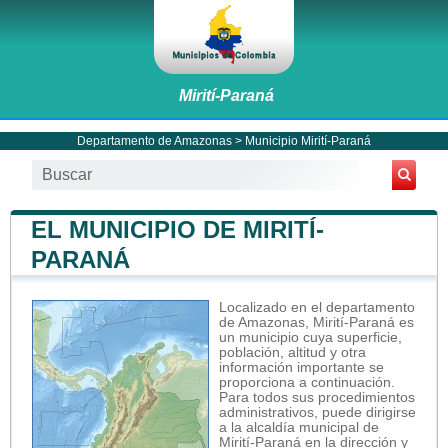
Mirití-Paraná
Departamento de Amazonas
>
Municipio Mirití-Paraná
EL MUNICIPIO DE MIRITÍ-
PARANÁ
Localizado en el departamento
de Amazonas, Mirití-Paraná es
un municipio cuya superficie,
población, altitud y otra
información importante se
proporciona a continuación.
Para todos sus procedimientos
administrativos, puede dirigirse
a la alcaldía municipal de
Mirití-Paraná en la dirección y