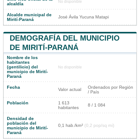
No disponible
alcaldía
Alcalde municipal de
José Ávila Yucuna Matapi
Mirití-Paraná
DEMOGRAFÍA DEL MUNICIPIO
DE MIRITÍ-PARANÁ
Nombre de los
habitantes
(gentilicio) del
No disponible
municipio de Mirití-
Paraná
Fecha
Ordenados por Región
Valor actual
/ País
Población
1 613
8 / 1 084
habitantes
Densidad de
población del
0,1 hab./km²
(0,2 pop/sq mi)
municipio de Mirití-
Paraná