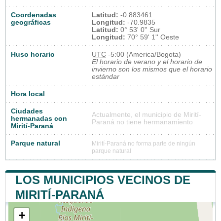
Coordenadas
Latitud:
-0.883461
geográficas
Longitud:
-70.9835
Latitud:
0° 53' 0'' Sur
Longitud:
70° 59' 1'' Oeste
Huso horario
UTC
-5:00 (America/Bogota)
El horario de verano y el horario de
invierno son los mismos que el horario
estándar
Hora local
Ciudades
Actualmente, el municipio de Mirití-
hermanadas con
Paraná no tiene hermanamiento
Mirití-Paraná
Parque natural
Mirití-Paraná no forma parte de ningún
parque natural
LOS MUNICIPIOS VECINOS DE
MIRITÍ-PARANÁ
+