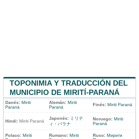
TOPONIMIA Y TRADUCCIÓN DEL
MUNICIPIO DE MIRITÍ-PARANÁ
Danés:
Miriti
Alemán:
Miriti
Finés:
Miriti Paraná
Paraná
Paraná
Japonés:
ミリテ
Noruego:
Miriti
Hindi:
Miriti Paraná
Paraná
ィ・パラナ
Polaco:
Miriti
Rumano:
Miriti
Ruso:
Мирити