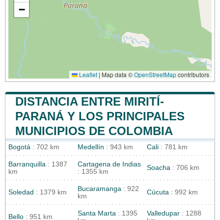
−
Leaflet
|
Map data ©
OpenStreetMap
contributors
DISTANCIA ENTRE MIRITÍ-
PARANÁ Y LOS PRINCIPALES
MUNICIPIOS DE COLOMBIA
Bogotá
: 702 km
Medellín
: 943 km
Cali
: 781 km
Barranquilla
: 1387
Cartagena de Indias
Soacha
: 706 km
km
: 1355 km
Bucaramanga
: 922
Soledad
: 1379 km
Cúcuta
: 992 km
km
Santa Marta
: 1395
Valledupar
: 1288
Bello
: 951 km