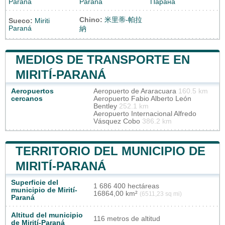
Paraná
Paraná
Парана
Chino:
米里蒂-帕拉
Sueco:
Miriti
Paraná
納
MEDIOS DE TRANSPORTE EN
MIRITÍ-PARANÁ
Aeropuertos
Aeropuerto de Araracuara
160.5 km
cercanos
Aeropuerto Fabio Alberto León
Bentley
252.1 km
Aeropuerto Internacional Alfredo
Vásquez Cobo
386.2 km
TERRITORIO DEL MUNICIPIO DE
MIRITÍ-PARANÁ
Superficie del
1 686 400 hectáreas
municipio de Mirití-
16864,00 km²
(6511,23 sq mi)
Paraná
Altitud del municipio
116 metros de altitud
de Mirití-Paraná