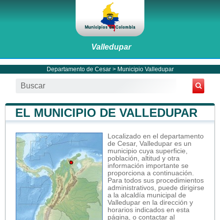
Valledupar
Departamento de Cesar
>
Municipio Valledupar
EL MUNICIPIO DE VALLEDUPAR
Localizado en el departamento
de Cesar, Valledupar es un
municipio cuya superficie,
población, altitud y otra
información importante se
proporciona a continuación.
Para todos sus procedimientos
administrativos, puede dirigirse
a la alcaldía municipal de
Valledupar en la dirección y
horarios indicados en esta
página, o contactar al