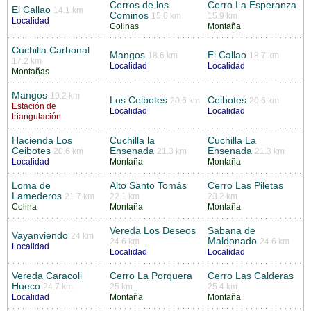
Cerros de los
Cerro La Esperanza
El Callao
14.1 km
Cominos
15.6 km
15.9 km
Localidad
Colinas
Montaña
Cuchilla Carbonal
Mangos
El Callao
18.6 km
18.7 km
17.2 km
Localidad
Localidad
Montañas
Mangos
19.2 km
Los Ceibotes
Ceibotes
20.6 km
20.6 km
Estación de
Localidad
Localidad
triangulación
Hacienda Los
Cuchilla la
Cuchilla La
Ceibotes
Ensenada
Ensenada
20.6 km
21.3 km
21.3 km
Localidad
Montaña
Montaña
Loma de
Alto Santo Tomás
Cerro Las Piletas
Lamederos
21.7 km
22.1 km
23.2 km
Colina
Montaña
Montaña
Vereda Los Deseos
Sabana de
Vayanviendo
24 km
Maldonado
24.6 km
24.6 km
Localidad
Localidad
Localidad
Vereda Caracoli
Cerro La Porquera
Cerro Las Calderas
Hueco
24.7 km
25 km
25.4 km
Localidad
Montaña
Montaña