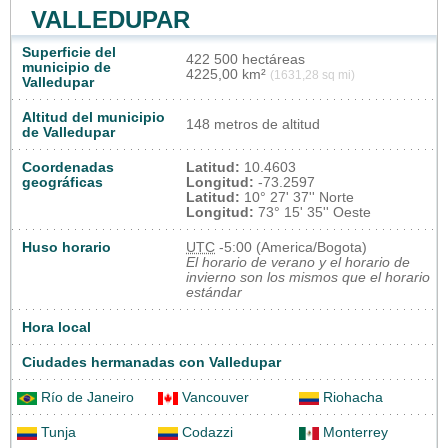
VALLEDUPAR
Superficie del
422 500 hectáreas
municipio de
4225,00 km²
(1631,28 sq mi)
Valledupar
Altitud del municipio
148 metros de altitud
de Valledupar
Coordenadas
Latitud:
10.4603
geográficas
Longitud:
-73.2597
Latitud:
10° 27' 37'' Norte
Longitud:
73° 15' 35'' Oeste
Huso horario
UTC
-5:00 (America/Bogota)
El horario de verano y el horario de
invierno son los mismos que el horario
estándar
Hora local
Ciudades hermanadas con Valledupar
Río de Janeiro
Vancouver
Riohacha
Tunja
Codazzi
Monterrey