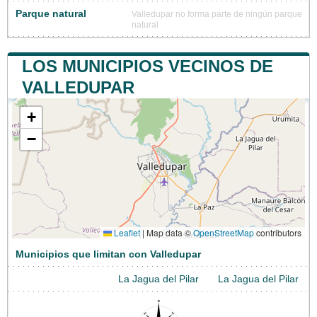
Parque natural
Valledupar no forma parte de ningún parque
natural
LOS MUNICIPIOS VECINOS DE
VALLEDUPAR
+
−
Leaflet
|
Map data ©
OpenStreetMap
contributors
Municipios que limitan con Valledupar
La Jagua del Pilar
La Jagua del Pilar