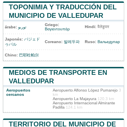
TOPONIMIA Y TRADUCCIÓN DEL
MUNICIPIO DE VALLEDUPAR
Griego:
Hindi:
वैलेडुपार
árabe:
توربو
Βαγιεντουπάρ
Japonés:
バジェド
Coreano:
발레두파
Ruso:
Вальедупар
ゥパル
Chino:
巴耶杜帕尔
MEDIOS DE TRANSPORTE EN
VALLEDUPAR
Aeropuertos
Aeropuerto Alfonso López Pumarejo
3
cercanos
km
Aeropuerto La Majayura
120.3 km
Aeropuerto Internacional Almirante
Padilla
124.1 km
TERRITORIO DEL MUNICIPIO DE