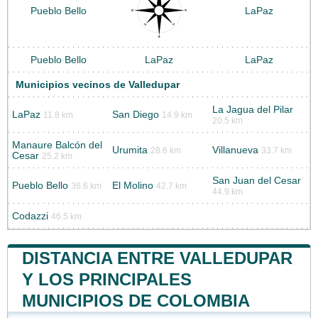
Pueblo Bello
LaPaz
Pueblo Bello
LaPaz
LaPaz
Municipios vecinos de Valledupar
La Jagua del Pilar
LaPaz
San Diego
11.8 km
14.9 km
20.5 km
Manaure Balcón del
Urumita
Villanueva
28.6 km
33.7 km
Cesar
25.2 km
San Juan del Cesar
Pueblo Bello
El Molino
36.6 km
42.7 km
44.9 km
Codazzi
46.5 km
DISTANCIA ENTRE VALLEDUPAR
Y LOS PRINCIPALES
MUNICIPIOS DE COLOMBIA