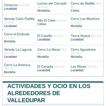
Lomas del Cercado
Cerro de Badillo
26.8
Cimarron
25.9 km
26.4 km
km
Localidad
Montañas
Colina
Vereda Caño Padilla
Cerro Los Martirios
Alto El Cielo
27.4 km
26.9 km
27.5 km
Colina
Localidad
Montaña
Cerro el Embudo
El Castillo
Tierra Nueva
27.8 km
28.3 km
27.7 km
Localidad
Localidad
Montaña
Vereda La Laguna
Cerro La Mesa
Cerro Aguadulce
28.9
28.4 km
km
29.2 km
Localidad
Montaña
Montaña
Cerro La América
El Canada
Las Minas
29.4 km
29.5 km
29.3 km
Localidad
Localidad
Montaña
ACTIVIDADES Y OCIO EN LOS
ALREDEDORES DE
VALLEDUPAR