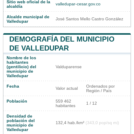
Sitio web oficial de la
valledupar-cesar.gov.co
alcaldía
Alcalde municipal de
José Santos Mello Castro González
Valledupar
DEMOGRAFÍA DEL MUNICIPIO
DE VALLEDUPAR
Nombre de los
habitantes
(gentilicio) del
Valduparense
municipio de
Valledupar
Fecha
Ordenados por
Valor actual
Región / País
Población
559 462
1 / 12
habitantes
Densidad de
población del
132,4 hab./km²
(343,0 pop/sq mi)
municipio de
Valledupar