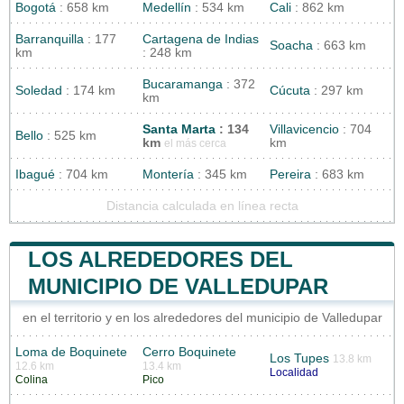
Bogotá
: 658 km
Medellín
: 534 km
Cali
: 862 km
Barranquilla
: 177
Cartagena de Indias
Soacha
: 663 km
km
: 248 km
Bucaramanga
: 372
Soledad
: 174 km
Cúcuta
: 297 km
km
Santa Marta
: 134
Villavicencio
: 704
Bello
: 525 km
km
km
el más cerca
Ibagué
: 704 km
Montería
: 345 km
Pereira
: 683 km
Distancia calculada en línea recta
LOS ALREDEDORES DEL
MUNICIPIO DE VALLEDUPAR
en el territorio y en los alrededores del municipio de Valledupar
Loma de Boquinete
Cerro Boquinete
Los Tupes
13.8 km
12.6 km
13.4 km
Localidad
Colina
Pico