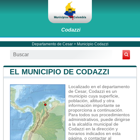
Codazzi
Departamento de Cesar
>
Municipio Codazzi
EL MUNICIPIO DE CODAZZI
Localizado en el departamento
de Cesar, Codazzi es un
municipio cuya superficie,
población, altitud y otra
información importante se
proporciona a continuación.
Para todos sus procedimientos
administrativos, puede dirigirse
a la alcaldía municipal de
Codazzi en la dirección y
horarios indicados en esta
página, o contactar al