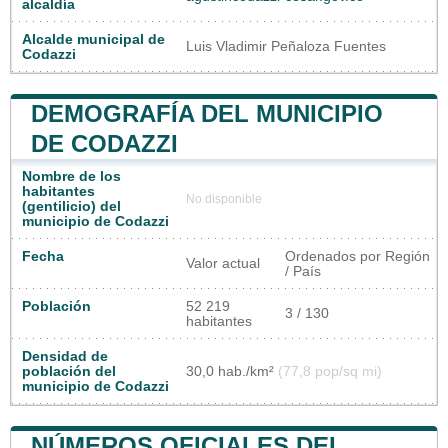
alcaldía
Alcalde municipal de
Luis Vladimir Peñaloza Fuentes
Codazzi
DEMOGRAFÍA DEL MUNICIPIO
DE CODAZZI
Nombre de los
habitantes
No disponible
(gentilicio) del
municipio de Codazzi
Fecha
Ordenados por Región
Valor actual
/ País
Población
52 219
3 / 130
habitantes
Densidad de
población del
30,0 hab./km²
(77,8 pop/sq mi)
municipio de Codazzi
NÚMEROS OFICIALES DEL