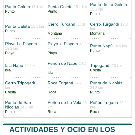
Punta de La Goleta
Punta Galeta
Punta Goleta
15.1 km
15.1 km
15.1 km
Punto
Punto
Punto
Cerro Turcandí
Cerro Turgandí
17.8
17.8
Punta Caleta
15.1 km
km
km
Punto
Montaña
Montaña
Playa La Playeta
Playa la Playeta
18.3
Punta Napú
18.9 km
18.3 km
km
Punto
Playa
Playa
Peñón de Napú
20.2
Isla Napú
Tripogandí
20.2 km
23 km
km
Isla
Cresta
Isla
Cerro Tripogadí
Roca Triganá
Punta de Nicolás
23
24.7
km
km
24.8 km
Cresta
Roca
Punto
Punta de San
Peñón de La Vela
Peñón Triganá
25
25.4
Nicolás
24.8 km
km
km
Punto
Roca
Roca
ACTIVIDADES Y OCIO EN LOS