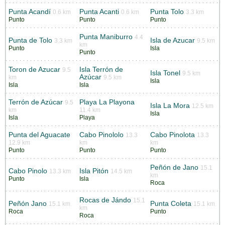
Punta Acandí
Punta Acanti
Punta Tolo
0.6 km
0.6 km
3.3 km
Punto
Punto
Punto
Punta Maniburro
4.4
Punta de Tolo
Isla de Azucar
3.3 km
9.5 km
km
Punto
Isla
Punto
Toron de Azucar
Isla Terrón de
9.5
Isla Tonel
9.5 km
Azúcar
km
9.5 km
Isla
Isla
Isla
Terrón de Azúcar
Playa La Playona
9.5
Isla La Mora
12.5 km
km
11.4 km
Isla
Isla
Playa
Punta del Aguacate
Cabo Pinololo
Cabo Pinolota
13.3
13.3
12.9 km
km
km
Punto
Punto
Punto
Peñón de Jano
15.1
Cabo Pinolo
Isla Pitón
13.3 km
14.5 km
km
Punto
Isla
Roca
Rocas de Jándo
15.1
Peñón Jano
Punta Coleta
15.1 km
15.1 km
km
Roca
Punto
Roca