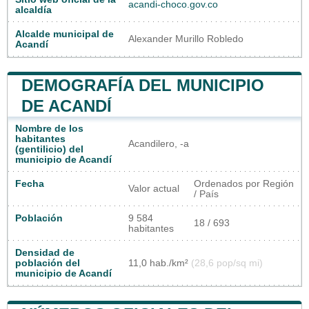
acandi-choco.gov.co
alcaldía
Alcalde municipal de
Alexander Murillo Robledo
Acandí
DEMOGRAFÍA DEL MUNICIPIO
DE ACANDÍ
Nombre de los
habitantes
Acandilero, -a
(gentilicio) del
municipio de Acandí
Fecha
Ordenados por Región
Valor actual
/ País
Población
9 584
18 / 693
habitantes
Densidad de
población del
11,0 hab./km²
(28,6 pop/sq mi)
municipio de Acandí