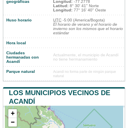
geográficas
Longitud:
-77.2778
Latitud:
8° 30' 41'' Norte
Longitud:
77° 16' 40'' Oeste
Huso horario
UTC
-5:00 (America/Bogota)
El horario de verano y el horario de
invierno son los mismos que el horario
estándar
Hora local
Ciudades
Actualmente, el municipio de Acandí
hermanadas con
no tiene hermanamiento
Acandí
Parque natural
Acandí no forma parte de ningún parque
natural
LOS MUNICIPIOS VECINOS DE
ACANDÍ
+
−