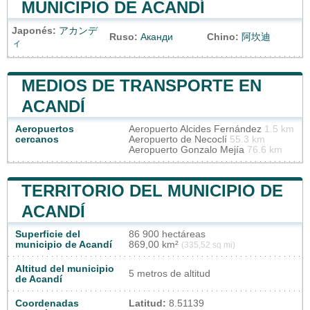
MUNICIPIO DE ACANDÍ
Japonés:
アカンデ
Ruso:
Аканди
Chino:
阿坎迪
ィ
MEDIOS DE TRANSPORTE EN
ACANDÍ
Aeropuertos
Aeropuerto Alcides Fernández
1.5 km
cercanos
Aeropuerto de Necoclí
55.3 km
Aeropuerto Gonzalo Mejía
76.6 km
TERRITORIO DEL MUNICIPIO DE
ACANDÍ
Superficie del
86 900 hectáreas
municipio de Acandí
869,00 km²
(335,52 sq mi)
Altitud del municipio
5 metros de altitud
de Acandí
Coordenadas
Latitud:
8.51139