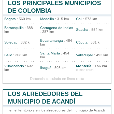
LOS PRINCIPALES MUNICIPIOS
DE COLOMBIA
Bogotá
: 560 km
Medellín
: 315 km
Cali
: 573 km
Barranquilla
: 388
Cartagena de Indias
Soacha
: 554 km
km
: 287 km
Bucaramanga
: 484
Soledad
: 382 km
Cúcuta
: 531 km
km
Santa Marta
: 454
Bello
: 308 km
Valledupar
: 492 km
km
Villavicencio
: 632
Montería
: 156 km
Ibagué
: 508 km
km
el más cerca
Distancia calculada en línea recta
LOS ALREDEDORES DEL
MUNICIPIO DE ACANDÍ
en el territorio y en los alrededores del municipio de Acandí