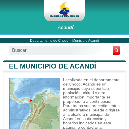
Acandí
Departamento de Chocó
>
Municipio Acandí
EL MUNICIPIO DE ACANDÍ
Localizado en el departamento
de Chocó, Acandí es un
municipio cuya superficie,
población, altitud y otra
información importante se
proporciona a continuación.
Para todos sus procedimientos
administrativos, puede dirigirse
a la alcaldía municipal de
Acandí en la dirección y
horarios indicados en esta
página, o contactar al