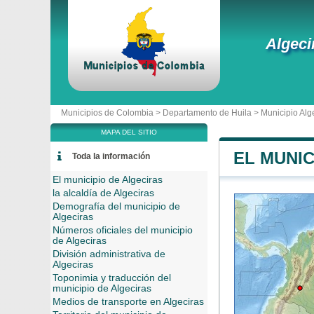
Algeci
Municipios de Colombia >
Departamento de Huila
>
Municipio Alg
MAPA DEL SITIO
EL MUNIC
Toda la información
El municipio de Algeciras
la alcaldía de Algeciras
Demografía del municipio de
Algeciras
Números oficiales del municipio
de Algeciras
División administrativa de
Algeciras
Toponimia y traducción del
municipio de Algeciras
Medios de transporte en Algeciras