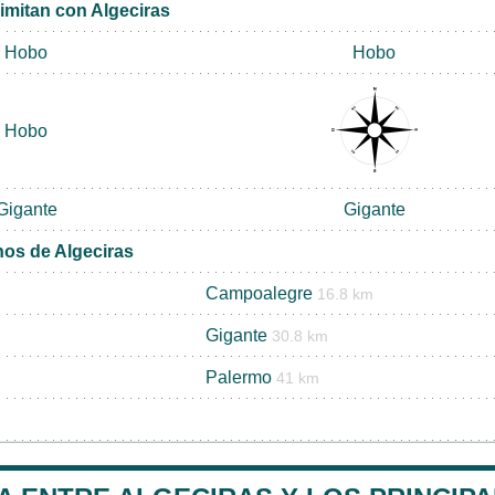
imitan con Algeciras
Hobo
Hobo
Hobo
Gigante
Gigante
nos de Algeciras
Campoalegre
16.8 km
Gigante
30.8 km
Palermo
41 km