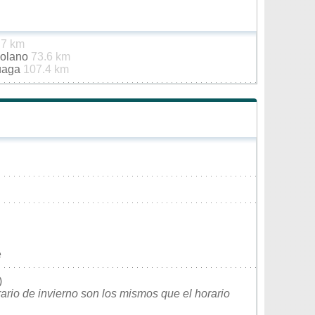
.7 km
Solano
73.6 km
duaga
107.4 km
e
)
rario de invierno son los mismos que el horario