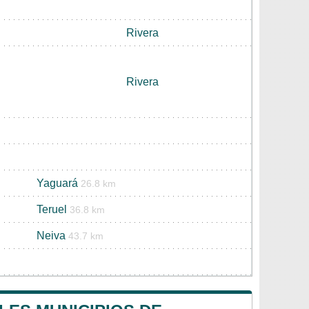
Rivera
Rivera
Yaguará
26.8 km
Teruel
36.8 km
Neiva
43.7 km