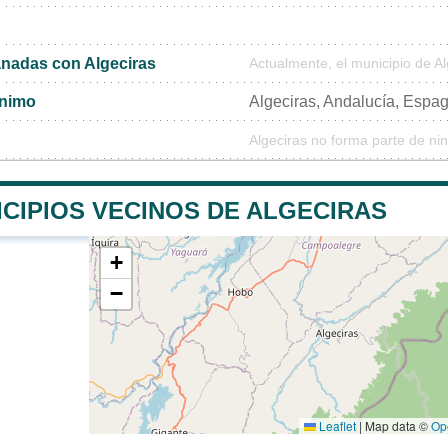
nadas con Algeciras
Actualmente, el municipio de A
ónimo
Algeciras, Andalucía, Espa
Algeciras no forma parte de ni
CIPIOS VECINOS DE ALGECIRAS
+
−
Leaflet
|
Map data ©
Op