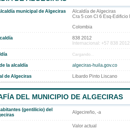
alcaldía municipal de Algeciras
Alcaldía de Algeciras
Cra 5 con Cl 6 Esq-Edificio
Colombia
lcaldía
838 2012
Internacional: +57 838 2012
ldía
Cargando...
de la alcaldía
algeciras-huila.gov.co
al de Algeciras
Libardo Pinto Liscano
FÍA DEL MUNICIPIO DE ALGECIRAS
bitantes (gentilicio) del
Algecireño, -a
geciras
Valor actual