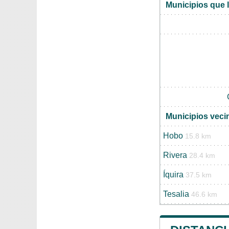
Municipios que l
Municipios veci
Hobo
15.8 km
Rivera
28.4 km
Íquira
37.5 km
Tesalia
46.6 km