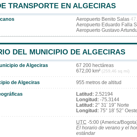
DE TRANSPORTE EN ALGECIRAS
rcanos
Aeropuerto Benito Salas
47
Aeropuerto Eduardo Falla 
Aeropuerto Gustavo Artun
IO DEL MUNICIPIO DE ALGECIRAS
unicipio de Algeciras
67 200 hectáreas
672,00 km²
(259,46 sq mi)
cipio de Algeciras
955 metros de altitud
ográficas
Latitud:
2.52194
Longitud:
-75.3144
Latitud:
2° 31' 19'' Norte
Longitud:
75° 18' 52'' Oest
UTC
-5:00 (America/Bogota
El horario de verano y el ho
estándar