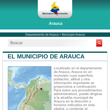
Arauca
Departamento de Arauca
>
Municipio Arauca
EL MUNICIPIO DE ARAUCA
Localizado en el departamento
de Arauca, Arauca es un
municipio cuya superficie,
población, altitud y otra
información importante se
proporciona a continuación.
Para todos sus procedimientos
administrativos, puede dirigirse
a la alcaldía municipal de
Arauca en la dirección y
horarios indicados en esta
página, o contactar al