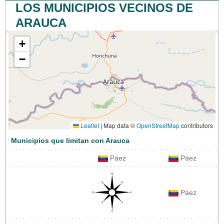
LOS MUNICIPIOS VECINOS DE
ARAUCA
+
−
Leaflet
|
Map data ©
OpenStreetMap
contributors
Municipios que limitan con Arauca
Páez
Páez
Páez