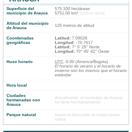
Superficie del
575 100 hectáreas
municipio de Arauca
5751,00 km²
(2220,47 sq mi)
Altitud del municipio
125 metros de altitud
de Arauca
Coordenadas
Latitud:
7.09028
geográficas
Longitud:
-70.7617
Latitud:
7° 5' 25'' Norte
Longitud:
70° 45' 42'' Oeste
Huso horario
UTC
-5:00 (America/Bogota)
El horario de verano y el horario de
invierno son los mismos que el horario
estándar
Hora local
Ciudades
Actualmente, el municipio de Arauca
hermanadas con
no tiene hermanamiento
Arauca
Parque natural
Arauca no forma parte de ningún parque
natural