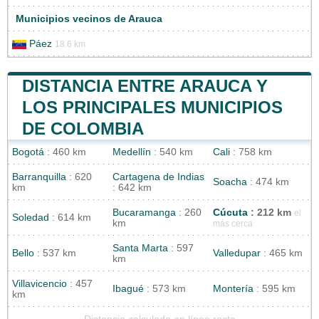
Municipios vecinos de Arauca
Páez
18.6 km
DISTANCIA ENTRE ARAUCA Y
LOS PRINCIPALES MUNICIPIOS
DE COLOMBIA
Bogotá
: 460 km
Medellín
: 540 km
Cali
: 758 km
Barranquilla
: 620
Cartagena de Indias
Soacha
: 474 km
km
: 642 km
Bucaramanga
: 260
Cúcuta
: 212 km
el
Soledad
: 614 km
km
más cerca
Santa Marta
: 597
Bello
: 537 km
Valledupar
: 465 km
km
Villavicencio
: 457
Ibagué
: 573 km
Montería
: 595 km
km