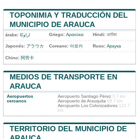
TOPONIMIA Y TRADUCCIÓN DEL
MUNICIPIO DE ARAUCA
Griego:
Αραούκα
Hindi:
अरॉका
árabe:
اراوكا
Japonés:
アラウカ
Coreano:
아로카
Ruso:
Араука
Chino:
阿劳卡
MEDIOS DE TRANSPORTE EN
ARAUCA
Aeropuertos
Aeropuerto Santiago Pérez
3.7 km
cercanos
Aeropuerto de Arauquita
69.7 km
Aeropuerto Los Colonizadores
121.7
km
TERRITORIO DEL MUNICIPIO DE
ARAUCA