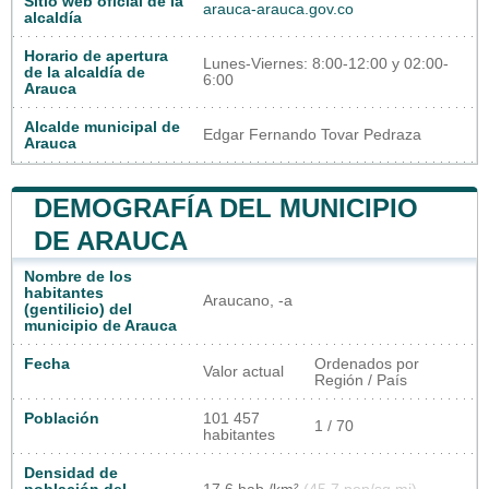
Sitio web oficial de la
arauca-arauca.gov.co
alcaldía
Horario de apertura
Lunes-Viernes: 8:00-12:00 y 02:00-
de la alcaldía de
6:00
Arauca
Alcalde municipal de
Edgar Fernando Tovar Pedraza
Arauca
DEMOGRAFÍA DEL MUNICIPIO
DE ARAUCA
Nombre de los
habitantes
Araucano, -a
(gentilicio) del
municipio de Arauca
Fecha
Ordenados por
Valor actual
Región / País
Población
101 457
1 / 70
habitantes
Densidad de