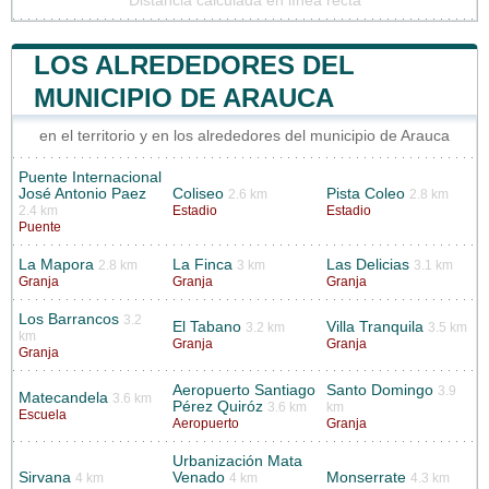
Distancia calculada en línea recta
LOS ALREDEDORES DEL
MUNICIPIO DE ARAUCA
en el territorio y en los alrededores del municipio de Arauca
Puente Internacional
José Antonio Paez
Coliseo
Pista Coleo
2.6 km
2.8 km
2.4 km
Estadio
Estadio
Puente
La Mapora
La Finca
Las Delicias
2.8 km
3 km
3.1 km
Granja
Granja
Granja
Los Barrancos
3.2
El Tabano
Villa Tranquila
3.2 km
3.5 km
km
Granja
Granja
Granja
Aeropuerto Santiago
Santo Domingo
3.9
Matecandela
3.6 km
Pérez Quiróz
3.6 km
km
Escuela
Aeropuerto
Granja
Urbanización Mata
Sirvana
Venado
Monserrate
4 km
4 km
4.3 km