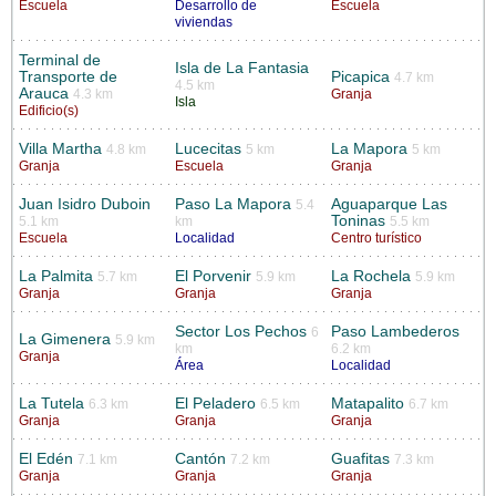
Escuela
Desarrollo de
Escuela
viviendas
Terminal de
Isla de La Fantasia
Transporte de
Picapica
4.7 km
4.5 km
Arauca
4.3 km
Granja
Isla
Edificio(s)
Villa Martha
Lucecitas
La Mapora
4.8 km
5 km
5 km
Granja
Escuela
Granja
Juan Isidro Duboin
Paso La Mapora
Aguaparque Las
5.4
Toninas
5.1 km
km
5.5 km
Escuela
Localidad
Centro turístico
La Palmita
El Porvenir
La Rochela
5.7 km
5.9 km
5.9 km
Granja
Granja
Granja
Sector Los Pechos
Paso Lambederos
6
La Gimenera
5.9 km
km
6.2 km
Granja
Área
Localidad
La Tutela
El Peladero
Matapalito
6.3 km
6.5 km
6.7 km
Granja
Granja
Granja
El Edén
Cantón
Guafitas
7.1 km
7.2 km
7.3 km
Granja
Granja
Granja