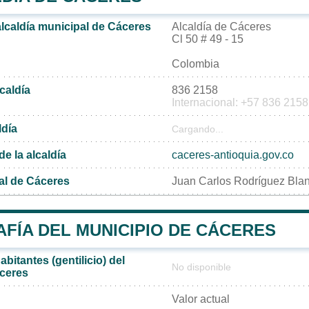
alcaldía municipal de Cáceres
Alcaldía de Cáceres
Cl 50 # 49 - 15
Colombia
lcaldía
836 2158
Internacional: +57 836 2158
ldía
Cargando...
de la alcaldía
caceres-antioquia.gov.co
al de Cáceres
Juan Carlos Rodríguez Bla
FÍA DEL MUNICIPIO DE CÁCERES
bitantes (gentilicio) del
No disponible
ceres
Valor actual