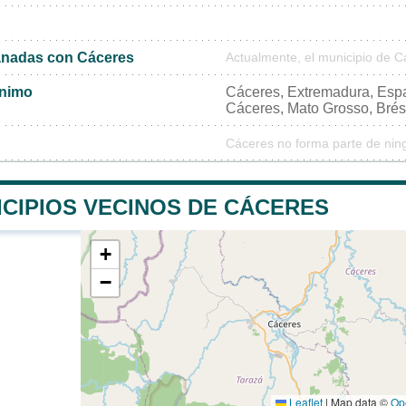
nadas con Cáceres
Actualmente, el municipio de 
ónimo
Cáceres, Extremadura, Es
Cáceres, Mato Grosso, Brés
Cáceres no forma parte de nin
ICIPIOS VECINOS DE CÁCERES
+
−
Leaflet
|
Map data ©
Op