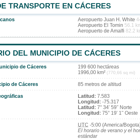
DE TRANSPORTE EN CÁCERES
rcanos
Aeropuerto Juan H. White
4
Aeropuerto El Tomin
56.1 k
Aeropuerto de Amalfi
82.2 
IO DEL MUNICIPIO DE CÁCERES
municipio de Cáceres
199 600 hectáreas
1996,00 km²
(770,66 sq mi)
cipio de Cáceres
85 metros de altitud
ográficas
Latitud:
7.583
Longitud:
-75.317
Latitud:
7° 34' 59'' Norte
Longitud:
75° 19' 1'' Oeste
UTC
-5:00 (America/Bogota
El horario de verano y el ho
estándar