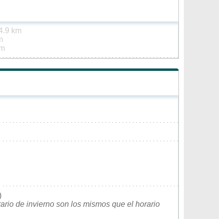
4.9 km
m
km
)
rario de invierno son los mismos que el horario