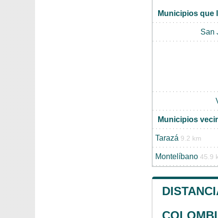
Municipios que 
San 
Municipios veci
Tarazá
9.2 km
Montelíbano
45.9 
DISTANCI
COLOMBI