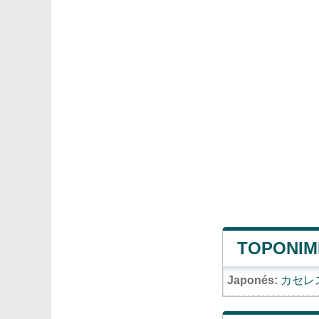
TOPONIM
Japonés:
カセレ