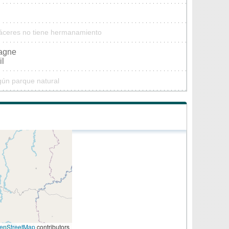
Cáceres no tiene hermanamiento
pagne
il
gún parque natural
enStreetMap
contributors