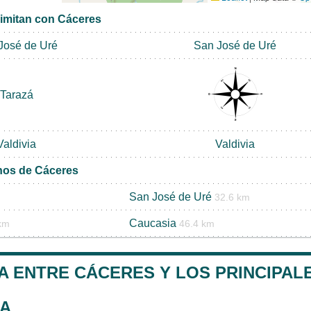
limitan con Cáceres
José de Uré
San José de Uré
Tarazá
Valdivia
Valdivia
nos de Cáceres
San José de Uré
32.6 km
Caucasia
km
46.4 km
A ENTRE CÁCERES Y LOS PRINCIPALE
A