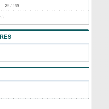
35 / 269
mi)
ERES