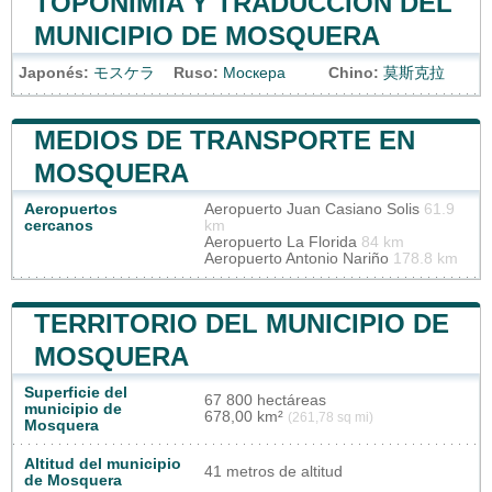
TOPONIMIA Y TRADUCCIÓN DEL
MUNICIPIO DE MOSQUERA
Japonés:
モスケラ
Ruso:
Москера
Chino:
莫斯克拉
MEDIOS DE TRANSPORTE EN
MOSQUERA
Aeropuertos
Aeropuerto Juan Casiano Solis
61.9
cercanos
km
Aeropuerto La Florida
84 km
Aeropuerto Antonio Nariño
178.8 km
TERRITORIO DEL MUNICIPIO DE
MOSQUERA
Superficie del
67 800 hectáreas
municipio de
678,00 km²
(261,78 sq mi)
Mosquera
Altitud del municipio
41 metros de altitud
de Mosquera