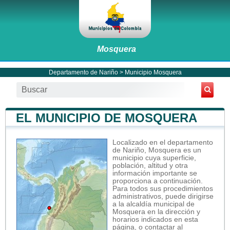
Mosquera
Departamento de Nariño
>
Municipio Mosquera
EL MUNICIPIO DE MOSQUERA
Localizado en el departamento
de Nariño, Mosquera es un
municipio cuya superficie,
población, altitud y otra
información importante se
proporciona a continuación.
Para todos sus procedimientos
administrativos, puede dirigirse
a la alcaldía municipal de
Mosquera en la dirección y
horarios indicados en esta
página, o contactar al