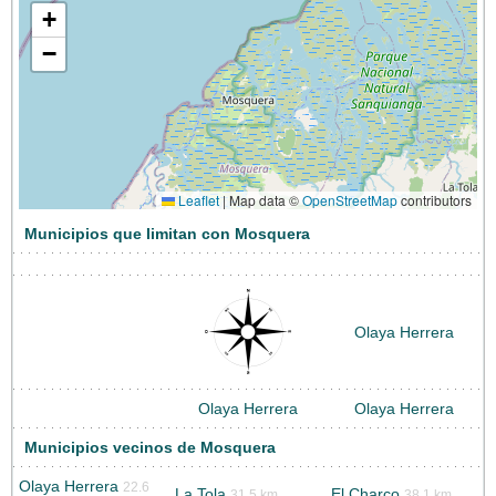
+
−
Leaflet
|
Map data ©
OpenStreetMap
contributors
Municipios que limitan con Mosquera
Olaya Herrera
Olaya Herrera
Olaya Herrera
Municipios vecinos de Mosquera
Olaya Herrera
22.6
La Tola
El Charco
31.5 km
38.1 km