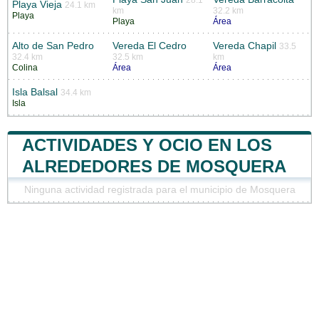
Playa Vieja
24.1 km
km
32.2 km
Playa
Playa
Área
Alto de San Pedro
Vereda El Cedro
Vereda Chapil
33.5
32.4 km
32.5 km
km
Colina
Área
Área
Isla Balsal
34.4 km
Isla
ACTIVIDADES Y OCIO EN LOS
ALREDEDORES DE MOSQUERA
Ninguna actividad registrada para el municipio de Mosquera