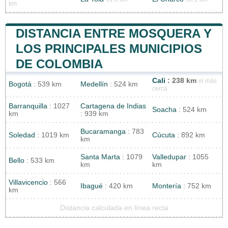
km
DISTANCIA ENTRE MOSQUERA Y
LOS PRINCIPALES MUNICIPIOS
DE COLOMBIA
Cali
: 238 km
el más
Bogotá
: 539 km
Medellín
: 524 km
cerca
Barranquilla
: 1027
Cartagena de Indias
Soacha
: 524 km
km
: 939 km
Bucaramanga
: 783
Soledad
: 1019 km
Cúcuta
: 892 km
km
Santa Marta
: 1079
Valledupar
: 1055
Bello
: 533 km
km
km
Villavicencio
: 566
Ibagué
: 420 km
Montería
: 752 km
km
Distancia calculada en línea recta