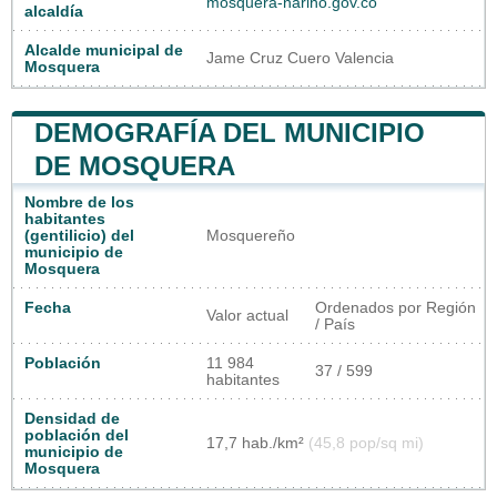
mosquera-narino.gov.co
alcaldía
Alcalde municipal de
Jame Cruz Cuero Valencia
Mosquera
DEMOGRAFÍA DEL MUNICIPIO
DE MOSQUERA
Nombre de los
habitantes
(gentilicio) del
Mosquereño
municipio de
Mosquera
Fecha
Ordenados por Región
Valor actual
/ País
Población
11 984
37 / 599
habitantes
Densidad de
población del
17,7 hab./km²
(45,8 pop/sq mi)
municipio de
Mosquera