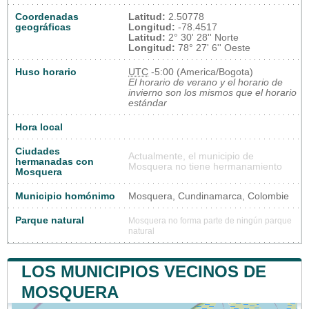
Coordenadas
Latitud:
2.50778
geográficas
Longitud:
-78.4517
Latitud:
2° 30' 28'' Norte
Longitud:
78° 27' 6'' Oeste
Huso horario
UTC
-5:00 (America/Bogota)
El horario de verano y el horario de
invierno son los mismos que el horario
estándar
Hora local
Ciudades
Actualmente, el municipio de
hermanadas con
Mosquera no tiene hermanamiento
Mosquera
Municipio homónimo
Mosquera, Cundinamarca, Colombie
Parque natural
Mosquera no forma parte de ningún parque
natural
LOS MUNICIPIOS VECINOS DE
MOSQUERA