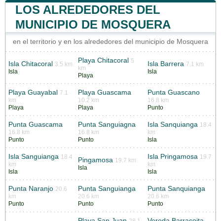
LOS ALREDEDORES DEL
MUNICIPIO DE MOSQUERA
en el territorio y en los alrededores del municipio de Mosquera
Playa Chitacoral
5
Isla Chitacoral
Isla Barrera
3.5 km
7.1 km
km
Isla
Isla
Playa
Playa Guayabal
Playa Guascama
Punta Guascano
7.1
km
10.2 km
16.8 km
Playa
Playa
Punto
Punta Guascama
Punta Sanguiagna
Isla Sanquianga
18.4
16.8 km
16.8 km
km
Punto
Punto
Isla
Isla Sanguianga
Isla Pringamosa
18.4
19.7
Pingamosa
19.7 km
km
km
Isla
Isla
Isla
Punta Naranjo
Punta Sanguianga
Punta Sanquianga
20.6
km
20.6 km
20.6 km
Punto
Punto
Punto
Playa San Juan
Vereda Barracoita
28.1