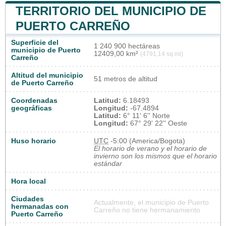
TERRITORIO DEL MUNICIPIO DE
PUERTO CARREÑO
Superficie del
1 240 900 hectáreas
municipio de Puerto
12409,00 km²
(4791,14 sq mi)
Carreño
Altitud del municipio
51 metros de altitud
de Puerto Carreño
Coordenadas
Latitud:
6.18493
geográficas
Longitud:
-67.4894
Latitud:
6° 11' 6'' Norte
Longitud:
67° 29' 22'' Oeste
Huso horario
UTC
-5:00 (America/Bogota)
El horario de verano y el horario de
invierno son los mismos que el horario
estándar
Hora local
Ciudades
Actualmente, el municipio de Puerto
hermanadas con
Carreño no tiene hermanamiento
Puerto Carreño