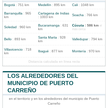
Bogotá
: 751 km
Medellín
: 895 km
Cali
: 1048 km
Barranquilla
: 965
Cartagena de Indias
Soacha
: 766 km
km
: 1003 km
Bucaramanga
: 631
Cúcuta
: 586 km
el
Soledad
: 960 km
km
más cerca
Santa Marta
: 928
Bello
: 893 km
Valledupar
: 794 km
km
Villavicencio
: 718
Ibagué
: 877 km
Montería
: 970 km
km
Distancia calculada en línea recta
LOS ALREDEDORES DEL
MUNICIPIO DE PUERTO
CARREÑO
en el territorio y en los alrededores del municipio de Puerto
Carreño