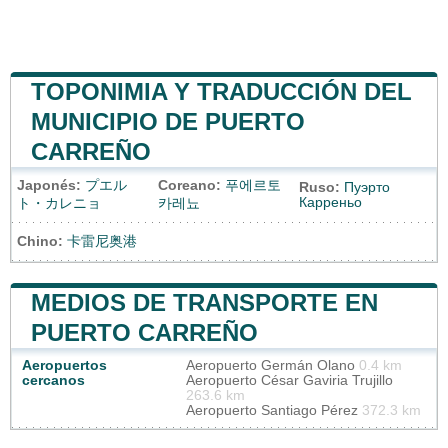
TOPONIMIA Y TRADUCCIÓN DEL
MUNICIPIO DE PUERTO
CARREÑO
Japonés:
プエル
Coreano:
푸에르토
Ruso:
Пуэрто
Карреньо
ト・カレニョ
카레뇨
Chino:
卡雷尼奥港
MEDIOS DE TRANSPORTE EN
PUERTO CARREÑO
Aeropuertos
Aeropuerto Germán Olano
0.4 km
cercanos
Aeropuerto César Gaviria Trujillo
263.6 km
Aeropuerto Santiago Pérez
372.3 km