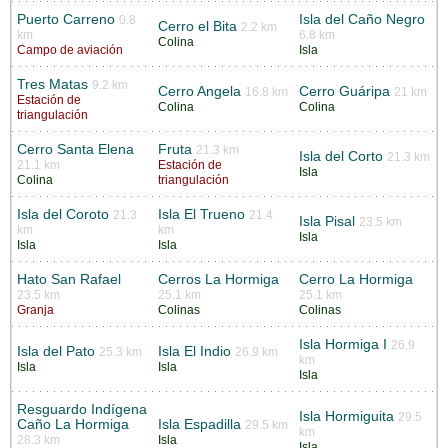
Puerto Carreno
Isla del Caño Negro
0.8
Cerro el Bita
2.2 km
km
6.8 km
Colina
Campo de aviación
Isla
Tres Matas
9.2 km
Cerro Angela
Cerro Guáripa
16.8 km
21 km
Estación de
Colina
Colina
triangulación
Cerro Santa Elena
Fruta
21.3 km
Isla del Corto
21.3 km
21.1 km
Estación de
Isla
Colina
triangulación
Isla del Coroto
Isla El Trueno
21.3
21.4
Isla Pisal
23.5 km
km
km
Isla
Isla
Isla
Hato San Rafael
Cerros La Hormiga
Cerro La Hormiga
23.5 km
25.1 km
25.1 km
Granja
Colinas
Colinas
Isla Hormiga I
26.9
Isla del Pato
Isla El Indio
25.3 km
26.9 km
km
Isla
Isla
Isla
Resguardo Indígena
Isla Hormiguita
29.5
Caño La Hormiga
Isla Espadilla
29.5 km
km
28.3 km
Isla
Isla