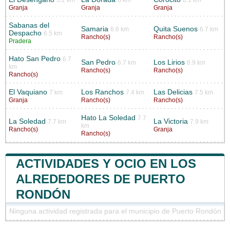
Granja
Granja
Granja
Sabanas del
Samaria
Quita Suenos
6.6 km
6.7 km
Despacho
6.5 km
Rancho(s)
Rancho(s)
Pradera
Hato San Pedro
6.7
San Pedro
Los Lirios
6.7 km
6.9 km
km
Rancho(s)
Rancho(s)
Rancho(s)
El Vaquiano
Los Ranchos
Las Delicias
7 km
7.4 km
7.5 km
Granja
Rancho(s)
Rancho(s)
Hato La Soledad
7.7
La Soledad
La Victoria
7.7 km
7.9 km
km
Rancho(s)
Granja
Rancho(s)
ACTIVIDADES Y OCIO EN LOS
ALREDEDORES DE PUERTO
RONDÓN
Ninguna actividad registrada para el municipio de Puerto Rondón