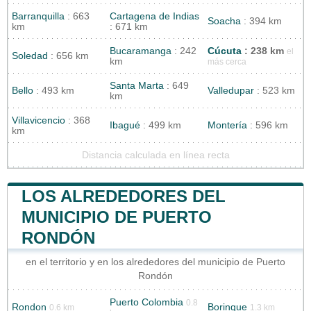
Barranquilla
: 663
Cartagena de Indias
Soacha
: 394 km
km
: 671 km
Bucaramanga
: 242
Cúcuta
: 238 km
el
Soledad
: 656 km
km
más cerca
Santa Marta
: 649
Bello
: 493 km
Valledupar
: 523 km
km
Villavicencio
: 368
Ibagué
: 499 km
Montería
: 596 km
km
Distancia calculada en línea recta
LOS ALREDEDORES DEL
MUNICIPIO DE PUERTO
RONDÓN
en el territorio y en los alrededores del municipio de Puerto
Rondón
Puerto Colombia
0.8
Rondon
Borinque
0.6 km
1.3 km