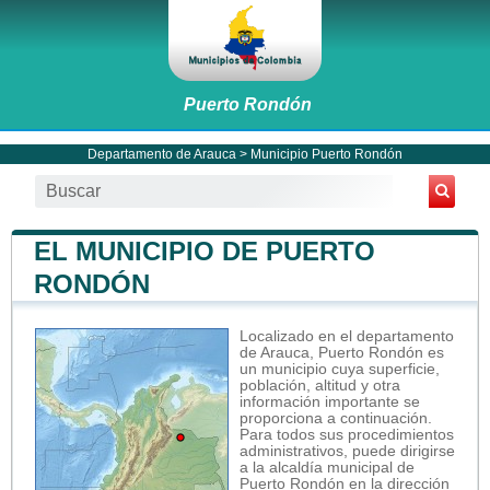
Puerto Rondón
Departamento de Arauca
>
Municipio Puerto Rondón
EL MUNICIPIO DE PUERTO
RONDÓN
Localizado en el departamento
de Arauca, Puerto Rondón es
un municipio cuya superficie,
población, altitud y otra
información importante se
proporciona a continuación.
Para todos sus procedimientos
administrativos, puede dirigirse
a la alcaldía municipal de
Puerto Rondón en la dirección