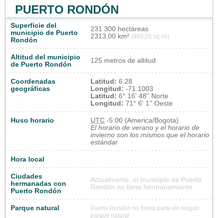
PUERTO RONDÓN
Superficie del
231 300 hectáreas
municipio de Puerto
2313,00 km²
(893,05 sq mi)
Rondón
Altitud del municipio
125 metros de altitud
de Puerto Rondón
Coordenadas
Latitud:
6.28
geográficas
Longitud:
-71.1003
Latitud:
6° 16' 48'' Norte
Longitud:
71° 6' 1'' Oeste
Huso horario
UTC
-5:00 (America/Bogota)
El horario de verano y el horario de
invierno son los mismos que el horario
estándar
Hora local
Ciudades
Actualmente, el municipio de Puerto
hermanadas con
Rondón no tiene hermanamiento
Puerto Rondón
Parque natural
Puerto Rondón no forma parte de ningún
parque natural