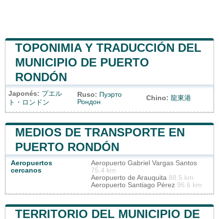
TOPONIMIA Y TRADUCCIÓN DEL
MUNICIPIO DE PUERTO
RONDÓN
Japonés:
プエル
Ruso:
Пуэрто
Chino:
龍東港
Рондон
ト・ロンドン
MEDIOS DE TRANSPORTE EN
PUERTO RONDÓN
Aeropuertos
Aeropuerto Gabriel Vargas Santos
cercanos
75.4 km
Aeropuerto de Arauquita
88.5 km
Aeropuerto Santiago Pérez
96.6 km
TERRITORIO DEL MUNICIPIO DE