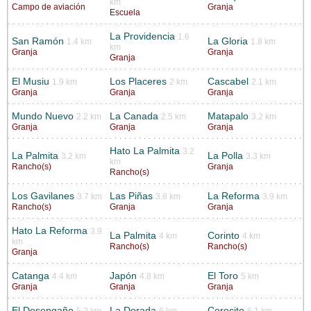
km
Campo de aviación
Granja
Escuela
La Providencia
1.6
San Ramón
La Gloria
1.4 km
1.8 km
km
Granja
Granja
Granja
El Musiu
Los Placeres
Cascabel
1.9 km
2 km
2.1 km
Granja
Granja
Granja
Mundo Nuevo
La Canada
Matapalo
2.2 km
2.5 km
3.2 km
Granja
Granja
Granja
Hato La Palmita
3.2
La Palmita
La Polla
3.2 km
3.3 km
km
Rancho(s)
Granja
Rancho(s)
Los Gavilanes
Las Piñas
La Reforma
3.7 km
3.8 km
3.9 km
Rancho(s)
Granja
Granja
Hato La Reforma
3.9
La Palmita
Corinto
4 km
4 km
km
Rancho(s)
Rancho(s)
Granja
Catanga
Japón
El Toro
4.4 km
4.8 km
5 km
Granja
Granja
Granja
El Desengaño
La Dorada
Corocito
5.2 km
6 km
6.1 km