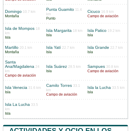
Punta Guamito
11.4
Domingo
Cicuco
10.7 km
16.9 km
km
Montaña
Campo de aviación
Punto
Isla de Mompos
18
Isla Margarita
Isla Patico
18 km
19.2 km
km
Isla
Isla
Isla
Martillo
Isla Yatí
Isla Grande
20.1 km
22.7 km
22.7 km
Montaña
Isla
Isla
Santa
Ana/Magdalena
Isla Suárez
Sampues
24
28.5 km
30.8 km
km
Isla
Campo de aviación
Campo de aviación
Camilo Torres
33.1
Isla Venecia
Isla la Lucha
31.6 km
33.5 km
km
Isla
Isla
Campo de aviación
Isla La Lucha
33.5
km
Isla
ACTIVIDADES Y OCIO EN LOS