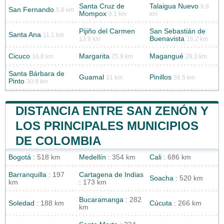
Santa Cruz de
Talaigua Nuevo
9.8
San Fernando
5.8 km
Mompox
9.1 km
km
Pijiño del Carmen
San Sebastián de
Santa Ana
11.1 km
Buenavista
13.9 km
16.2 km
Cicuco
Margarita
Magangué
16.8 km
25.9 km
29.3 km
Santa Bárbara de
Guamal
Pinillos
31 km
36.5 km
Pinto
30.9 km
DISTANCIA ENTRE SAN ZENÓN Y
LOS PRINCIPALES MUNICIPIOS
DE COLOMBIA
Bogotá
: 518 km
Medellín
: 354 km
Cali
: 686 km
Barranquilla
: 197
Cartagena de Indias
Soacha
: 520 km
km
: 173 km
Bucaramanga
: 282
Soledad
: 188 km
Cúcuta
: 266 km
km