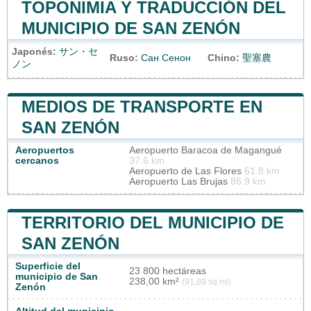
TOPONIMIA Y TRADUCCIÓN DEL
MUNICIPIO DE SAN ZENÓN
Japonés:
サン・セ
Ruso:
Сан Сенон
Chino:
聖塞農
ノン
MEDIOS DE TRANSPORTE EN
SAN ZENÓN
Aeropuertos
Aeropuerto Baracoa de Magangué
cercanos
37.6 km
Aeropuerto de Las Flores
61.8 km
Aeropuerto Las Brujas
86.9 km
TERRITORIO DEL MUNICIPIO DE
SAN ZENÓN
Superficie del
23 800 hectáreas
municipio de San
238,00 km²
(91,89 sq mi)
Zenón