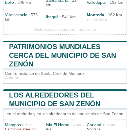
Santa Marta
: 224
Bello
: 345 km
Valledupar
: 192 km
km
Villavicencio
: 576
Montería
: 162 km
Ibagué
: 541 km
km
el más cerca
Distancia calculada en línea recta
PATRIMONIOS MUNDIALES
CERCA DEL MUNICIPIO DE SAN
ZENÓN
Centro histórico de Santa Cruz de Mompox
Cultural
LOS ALREDEDORES DEL
MUNICIPIO DE SAN ZENÓN
en el territorio y en los alrededores del municipio de San Zenón
Mompos
Isla El Horno
Caridad
6.9 km
8.4 km
10.1 km
Campo de aviación
Isla
Montaña