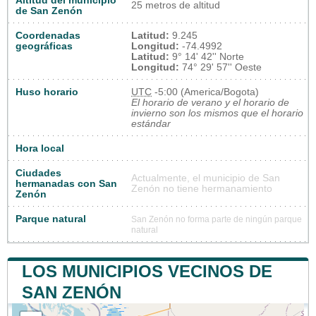
Altitud del municipio
25 metros de altitud
de San Zenón
Coordenadas
Latitud:
9.245
geográficas
Longitud:
-74.4992
Latitud:
9° 14' 42'' Norte
Longitud:
74° 29' 57'' Oeste
Huso horario
UTC
-5:00 (America/Bogota)
El horario de verano y el horario de
invierno son los mismos que el horario
estándar
Hora local
Ciudades
Actualmente, el municipio de San
hermanadas con San
Zenón no tiene hermanamiento
Zenón
Parque natural
San Zenón no forma parte de ningún parque
natural
LOS MUNICIPIOS VECINOS DE
SAN ZENÓN