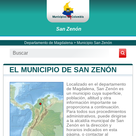
San Zenón
Departamento de Magdalena
>
Municipio San Zenón
EL MUNICIPIO DE SAN ZENÓN
Localizado en el departamento
de Magdalena, San Zenón es
un municipio cuya superficie,
población, altitud y otra
información importante se
proporciona a continuación.
Para todos sus procedimientos
administrativos, puede dirigirse
a la alcaldía municipal de San
Zenón en la dirección y
horarios indicados en esta
página, o contactar al