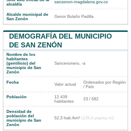
sanzenon-magdalena.gov.co
alcaldía
Alcalde municipal de
Genor Bolaño Padilla
San Zenón
DEMOGRAFÍA DEL MUNICIPIO
DE SAN ZENÓN
Nombre de los
habitantes
(gentilicio) del
Sancenonero, -a
municipio de San
Zenón
Fecha
Ordenados por Región
Valor actual
/ País
Población
12 439
23 / 582
habitantes
Densidad de
población del
52,3 hab./km²
(135,4 pop/sq mi)
municipio de San
Zenón