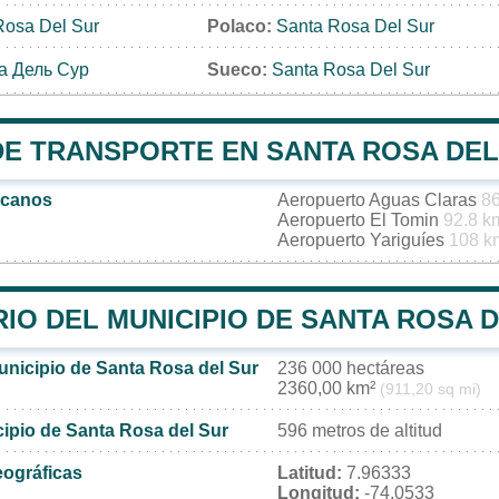
Rosa Del Sur
Polaco:
Santa Rosa Del Sur
а Дель Сур
Sueco:
Santa Rosa Del Sur
DE TRANSPORTE EN SANTA ROSA DEL
rcanos
Aeropuerto Aguas Claras
8
Aeropuerto El Tomin
92.8 k
Aeropuerto Yariguíes
108 k
IO DEL MUNICIPIO DE SANTA ROSA 
unicipio de Santa Rosa del Sur
236 000 hectáreas
2360,00 km²
(911,20 sq mi)
cipio de Santa Rosa del Sur
596 metros de altitud
ográficas
Latitud:
7.96333
Longitud:
-74.0533