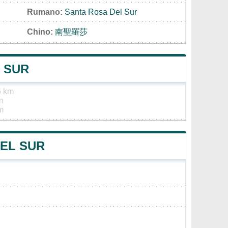
Rumano:
Santa Rosa Del Sur
Chino:
南聖羅莎
 SUR
6 km
m
m
DEL SUR