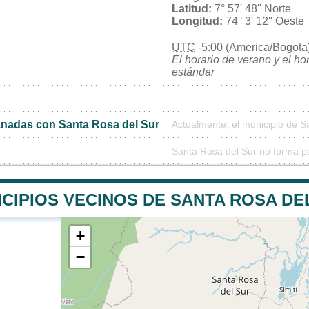
Latitud:
7° 57' 48'' Norte
Longitud:
74° 3' 12'' Oeste
UTC
-5:00 (America/Bogota
El horario de verano y el ho
estándar
nadas con Santa Rosa del Sur
Actualmente, el municipio de 
Santa Rosa del Sur no forma p
CIPIOS VECINOS DE SANTA ROSA DE
+
−