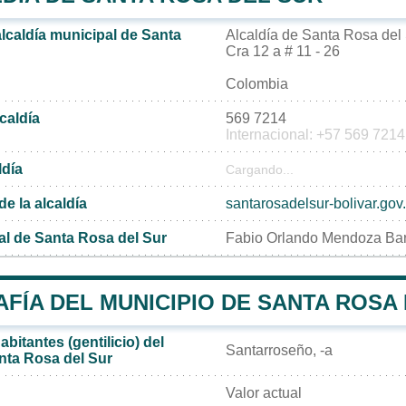
alcaldía municipal de Santa
Alcaldía de Santa Rosa del
Cra 12 a # 11 - 26
Colombia
lcaldía
569 7214
Internacional: +57 569 7214
ldía
Cargando...
de la alcaldía
santarosadelsur-bolivar.gov
al de Santa Rosa del Sur
Fabio Orlando Mendoza Bar
FÍA DEL MUNICIPIO DE SANTA ROSA
bitantes (gentilicio) del
Santarroseño, -a
nta Rosa del Sur
Valor actual