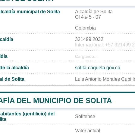
alcaldía municipal de Solita
Alcaldía de Solita
Cl 4 # 5 - 07
Colombia
lcaldía
321499 2032
Internacional: +57 321499 
ldía
Cargando...
de la alcaldía
solita-caqueta.gov.co
l de Solita
Luis Antonio Morales Cubill
ÍA DEL MUNICIPIO DE SOLITA
bitantes (gentilicio) del
Solitense
ita
Valor actual