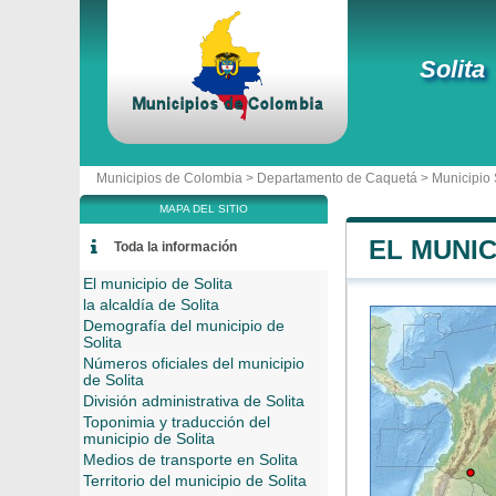
Solita
Municipios de Colombia >
Departamento de Caquetá
>
Municipio 
MAPA DEL SITIO
EL MUNIC
Toda la información
El municipio de Solita
la alcaldía de Solita
Demografía del municipio de
Solita
Números oficiales del municipio
de Solita
División administrativa de Solita
Toponimia y traducción del
municipio de Solita
Medios de transporte en Solita
Territorio del municipio de Solita