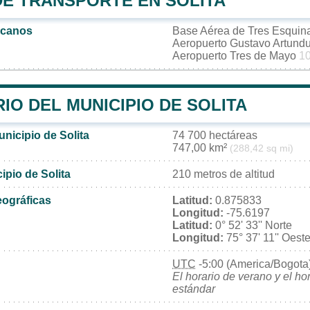
DE TRANSPORTE EN SOLITA
rcanos
Base Aérea de Tres Esqui
Aeropuerto Gustavo Artun
Aeropuerto Tres de Mayo
1
IO DEL MUNICIPIO DE SOLITA
unicipio de Solita
74 700 hectáreas
747,00 km²
(288,42 sq mi)
ipio de Solita
210 metros de altitud
ográficas
Latitud:
0.875833
Longitud:
-75.6197
Latitud:
0° 52' 33'' Norte
Longitud:
75° 37' 11'' Oest
UTC
-5:00 (America/Bogota
El horario de verano y el ho
estándar