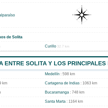
alparaíso
os de Solita
Curillo
m
32.7 km
A ENTRE SOLITA Y LOS PRINCIPALES
Medellín
: 598 km
9 km
Cartagena de Indias
: 1063 km
m
Bucaramanga
: 748 km
Santa Marta
: 1164 km