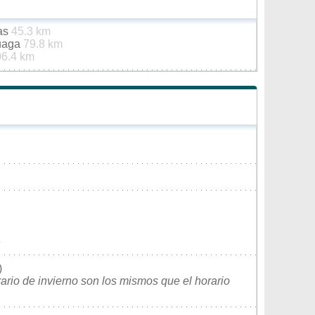
nas
45.3 km
duaga
79.8 km
06.4 km
e
)
rario de invierno son los mismos que el horario