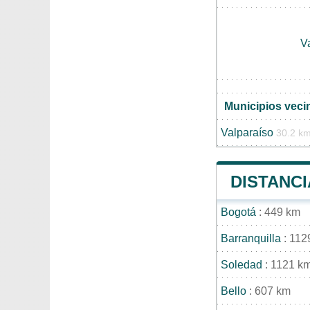
V
Municipios vecin
Valparaíso
30.2 k
DISTANCI
Bogotá
: 449 km
Barranquilla
: 112
Soledad
: 1121 k
Bello
: 607 km