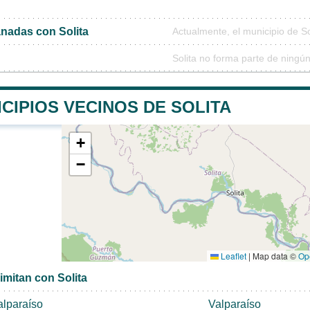
nadas con Solita
Actualmente, el municipio de S
Solita no forma parte de ningú
CIPIOS VECINOS DE SOLITA
+
−
Leaflet
|
Map data ©
Op
imitan con Solita
alparaíso
Valparaíso