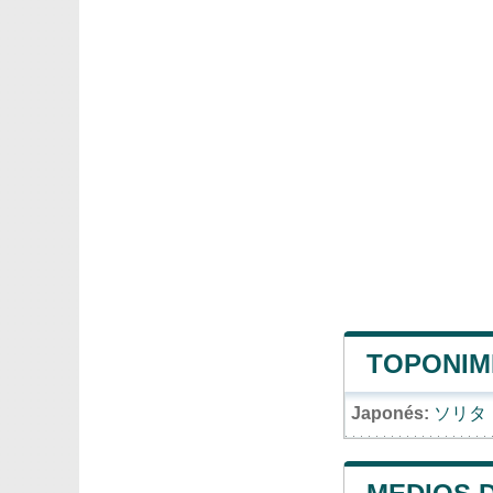
TOPONIMI
Japonés:
ソリタ