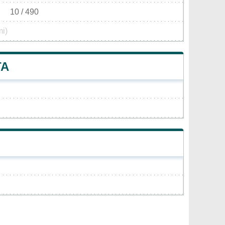
10 / 490
mi)
TA