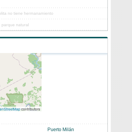
olita no tiene hermanamiento
n parque natural
enStreetMap
contributors
Puerto Milán