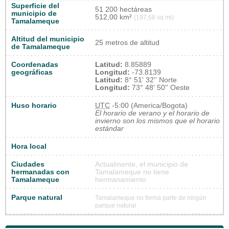
Superficie del
51 200 hectáreas
municipio de
512,00 km²
(197,68 sq mi)
Tamalameque
Altitud del municipio
25 metros de altitud
de Tamalameque
Coordenadas
Latitud:
8.85889
geográficas
Longitud:
-73.8139
Latitud:
8° 51' 32'' Norte
Longitud:
73° 48' 50'' Oeste
Huso horario
UTC
-5:00 (America/Bogota)
El horario de verano y el horario de
invierno son los mismos que el horario
estándar
Hora local
Ciudades
Actualmente, el municipio de
hermanadas con
Tamalameque no tiene
Tamalameque
hermanamiento
Parque natural
Tamalameque no forma parte de ningún
parque natural