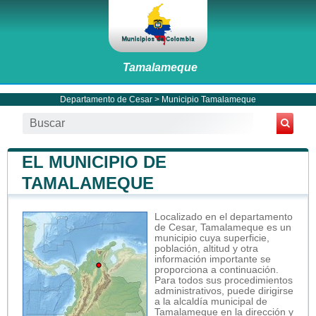
Tamalameque
Departamento de Cesar
>
Municipio Tamalameque
EL MUNICIPIO DE
TAMALAMEQUE
Localizado en el departamento
de Cesar, Tamalameque es un
municipio cuya superficie,
población, altitud y otra
información importante se
proporciona a continuación.
Para todos sus procedimientos
administrativos, puede dirigirse
a la alcaldía municipal de
Tamalameque en la dirección y