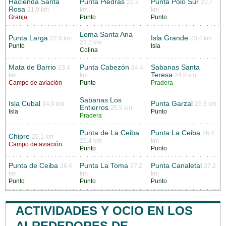
Hacienda Santa
Punta Piedras
Punta Polo Sur
22.2
22.7
Rosa
21.9 km
km
km
Granja
Punto
Punto
Loma Santa Ana
Punta Larga
Isla Grande
22.8 km
23.4 km
23.2 km
Punto
Isla
Colina
Mata de Barrio
Punta Cabezón
Sabanas Santa
23.4
24.4
Teresa
km
km
24.8 km
Campo de aviación
Punto
Pradera
Sabanas Los
Isla Cubal
Punta Garzal
24.9 km
25.6 km
Entierros
25.5 km
Isla
Punto
Pradera
Punta de La Ceiba
Punta La Ceiba
26.4
Chipre
26.1 km
26.4 km
km
Campo de aviación
Punto
Punto
Punta de Ceiba
Punta La Toma
Punta Canaletal
26.4
27.2
27.2
km
km
km
Punto
Punto
Punto
ACTIVIDADES Y OCIO EN LOS
ALREDEDORES DE