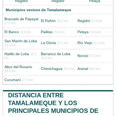
Regidor
Regidor
Pelaya
Municipios vecinos de Tamalameque
Brazuelo de Papayal
El Peñón
Regidor
20.2 km
21.6 km
17.9 km
El Banco
Pailitas
Pelaya
22.8 km
23.3 km
25.6 km
San Martín de Loba
La Gloria
Río Viejo
27.1 km
31.1 km
26.1 km
Hatillo de Loba
Barranco de Loba
31.2
Norosí
37.6 km
km
33.5 km
Altos del Rosario
Chimichagua
Arenal
43.4 km
46.2 km
39.3 km
Curumaní
47.7 km
DISTANCIA ENTRE
TAMALAMEQUE Y LOS
PRINCIPALES MUNICIPIOS DE