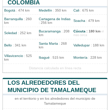
COLOMBIA
Bogotá
: 474 km
Medellín
: 350 km
Cali
: 675 km
Barranquilla
: 260
Cartagena de Indias
Soacha
: 479 km
km
: 256 km
Bucaramanga
: 208
Cúcuta
: 180 km
el
Soledad
: 252 km
km
más cerca
Santa Marta
: 268
Bello
: 341 km
Valledupar
: 188 km
km
Villavicencio
: 525
Ibagué
: 515 km
Montería
: 228 km
km
Distancia calculada en línea recta
LOS ALREDEDORES DEL
MUNICIPIO DE TAMALAMEQUE
en el territorio y en los alrededores del municipio de
Tamalameque