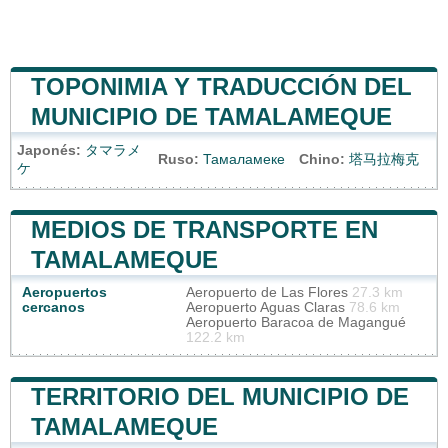
TOPONIMIA Y TRADUCCIÓN DEL
MUNICIPIO DE TAMALAMEQUE
Japonés:
タマラメ
Ruso:
Тамаламеке
Chino:
塔马拉梅克
ケ
MEDIOS DE TRANSPORTE EN
TAMALAMEQUE
Aeropuertos
Aeropuerto de Las Flores
27.3 km
cercanos
Aeropuerto Aguas Claras
78.6 km
Aeropuerto Baracoa de Magangué
122.2 km
TERRITORIO DEL MUNICIPIO DE
TAMALAMEQUE