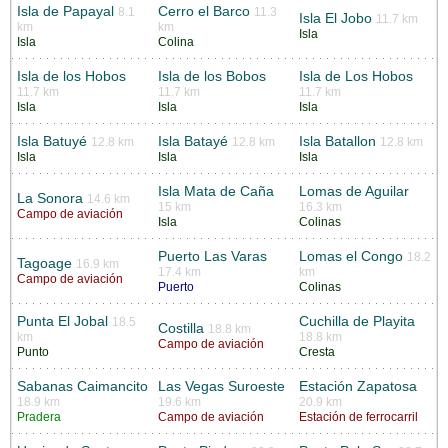
Isla de Papayal
Cerro el Barco
8.1
11.3
Isla El Jobo
11.7 km
km
km
Isla
Isla
Colina
Isla de los Hobos
Isla de los Bobos
Isla de Los Hobos
11.7 km
11.7 km
11.7 km
Isla
Isla
Isla
Isla Batuyé
Isla Batayé
Isla Batallon
12.8 km
12.8 km
12.8 km
Isla
Isla
Isla
Isla Mata de Caña
Lomas de Aguilar
La Sonora
14.6 km
15 km
16.3 km
Campo de aviación
Isla
Colinas
Puerto Las Varas
Lomas el Congo
18.2
Tagoage
16.9 km
17.4 km
km
Campo de aviación
Puerto
Colinas
Punta El Jobal
Cuchilla de Playita
18.5
Costilla
18.8 km
km
18.8 km
Campo de aviación
Punto
Cresta
Sabanas Caimancito
Las Vegas Suroeste
Estación Zapatosa
18.9 km
19.6 km
20.9 km
Pradera
Campo de aviación
Estación de ferrocarril