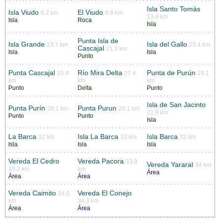
Isla Santo Tomás
Isla Viudo
El Viudo
6.2 km
8.6 km
13.4 km
Isla
Roca
Isla
Punta Isla de
Isla Grande
Isla del Gallo
19.7 km
23.4 km
Cascajal
21.3 km
Isla
Isla
Punto
Punta Cascajal
Río Mira Delta
Punta de Purún
25.4
27.4
29.1
km
km
km
Punto
Delta
Punto
Isla de San Jacinto
Punta Purín
Punta Purun
29.1 km
29.1 km
31.9 km
Punto
Punto
Isla
La Barca
Isla La Barca
Isla Barca
32 km
32 km
32 km
Isla
Isla
Isla
Vereda El Cedro
Vereda Pacora
33.9
Vereda Yararal
34 km
33.2 km
km
Área
Área
Área
Vereda Caimito
Vereda El Conejo
34.2
km
34.3 km
Área
Área