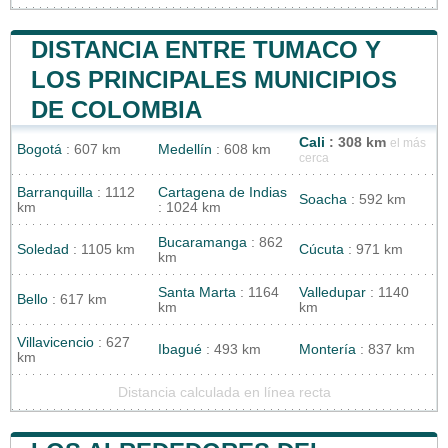
DISTANCIA ENTRE TUMACO Y
LOS PRINCIPALES MUNICIPIOS
DE COLOMBIA
Cali
: 308 km
el más
Bogotá
: 607 km
Medellín
: 608 km
cerca
Barranquilla
: 1112
Cartagena de Indias
Soacha
: 592 km
km
: 1024 km
Bucaramanga
: 862
Soledad
: 1105 km
Cúcuta
: 971 km
km
Santa Marta
: 1164
Valledupar
: 1140
Bello
: 617 km
km
km
Villavicencio
: 627
Ibagué
: 493 km
Montería
: 837 km
km
Distancia calculada en línea recta