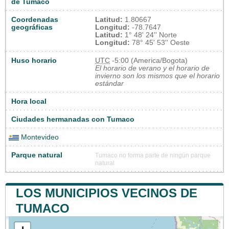
de Tumaco
Coordenadas
Latitud:
1.80667
geográficas
Longitud:
-78.7647
Latitud:
1° 48' 24'' Norte
Longitud:
78° 45' 53'' Oeste
Huso horario
UTC
-5:00 (America/Bogota)
El horario de verano y el horario de
invierno son los mismos que el horario
estándar
Hora local
Ciudades hermanadas con Tumaco
Montevideo
Parque natural
Tumaco no forma parte de ningún parque
natural
LOS MUNICIPIOS VECINOS DE
TUMACO