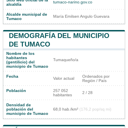
Sitio web oficial de la
tumaco-narino.gov.co
alcaldía
Alcalde municipal de
María Emilsen Angulo Guevara
Tumaco
DEMOGRAFÍA DEL MUNICIPIO
DE TUMACO
Nombre de los
habitantes
Tumaqueño/a
(gentilicio) del
municipio de Tumaco
Fecha
Ordenados por
Valor actual
Región / País
Población
257 052
2 / 28
habitantes
Densidad de
población del
68,0 hab./km²
(176,2 pop/sq mi)
municipio de Tumaco