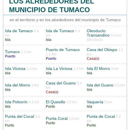
LOS ALREDEDORES DEL
MUNICIPIO DE TUMACO
en el territorio y en los alrededores del municipio de Tumaco
Isla de Tamaco
Isla de Tumaco
Oleoducto
0.4
0.4
Transandino
km
km
0.4 km
Isla
Isla
Oleoducto
Puerto de Tumaco
Casa del Obispo
1.2
Tumaco
1.1 km
1.1 km
km
Puerto
Puerto
Casa(s)
Isla Viciosa
Isla La Viciosa
Isla El Morro
2.4 km
2.4 km
3 km
Isla
Isla
Isla
Casa del Guano
3.4
Isla del Morro
Isla del Guano
3 km
3.5 km
km
Isla
Isla
Casa(s)
Isla Polvorín
El Quesillo
Vaquería
4.1 km
4.5 km
5 km
Isla
Punto
Isla
Punta del Cocal
Punta de Cocal
5.6
5.6
Punta Coral
5.6 km
km
km
Punto
Punto
Punto