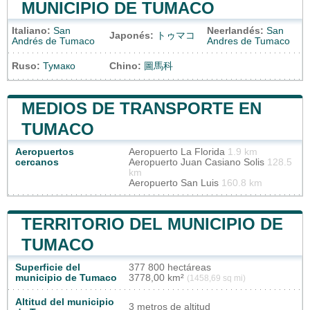
MUNICIPIO DE TUMACO
Italiano:
San
Neerlandés:
San
Japonés:
トゥマコ
Andrés de Tumaco
Andres de Tumaco
Ruso:
Тумако
Chino:
圖馬科
MEDIOS DE TRANSPORTE EN
TUMACO
Aeropuertos
Aeropuerto La Florida
1.9 km
cercanos
Aeropuerto Juan Casiano Solis
128.5
km
Aeropuerto San Luis
160.8 km
TERRITORIO DEL MUNICIPIO DE
TUMACO
Superficie del
377 800 hectáreas
municipio de Tumaco
3778,00 km²
(1458,69 sq mi)
Altitud del municipio
3 metros de altitud