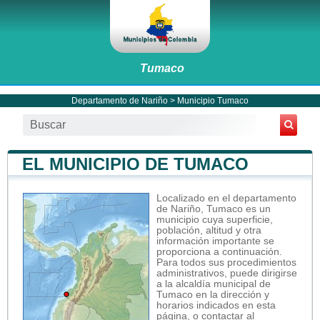
Tumaco
Departamento de Nariño
>
Municipio Tumaco
EL MUNICIPIO DE TUMACO
Localizado en el departamento
de Nariño, Tumaco es un
municipio cuya superficie,
población, altitud y otra
información importante se
proporciona a continuación.
Para todos sus procedimientos
administrativos, puede dirigirse
a la alcaldía municipal de
Tumaco en la dirección y
horarios indicados en esta
página, o contactar al