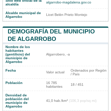
Sitio web oficial de la
algarrobo-magdalena.gov.co
alcaldía
Alcalde municipal de
Licet Belén Prieto Montejo
Algarrobo
DEMOGRAFÍA DEL MUNICIPIO
DE ALGARROBO
Nombre de los
habitantes
(gentilicio) del
Algarrobero, -a
municipio de
Algarrobo
Fecha
Ordenados por Región
Valor actual
/ País
Población
16 785
18 / 451
habitantes
Densidad de
población del
41,0 hab./km²
(106,3 pop/sq mi)
municipio de
Algarrobo