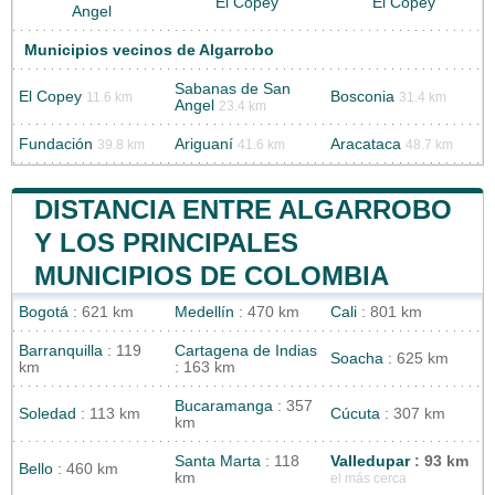
El Copey
El Copey
Angel
Municipios vecinos de Algarrobo
Sabanas de San
El Copey
Bosconia
11.6 km
31.4 km
Angel
23.4 km
Fundación
Ariguaní
Aracataca
39.8 km
41.6 km
48.7 km
DISTANCIA ENTRE ALGARROBO
Y LOS PRINCIPALES
MUNICIPIOS DE COLOMBIA
Bogotá
: 621 km
Medellín
: 470 km
Cali
: 801 km
Barranquilla
: 119
Cartagena de Indias
Soacha
: 625 km
km
: 163 km
Bucaramanga
: 357
Soledad
: 113 km
Cúcuta
: 307 km
km
Santa Marta
: 118
Valledupar
: 93 km
Bello
: 460 km
km
el más cerca