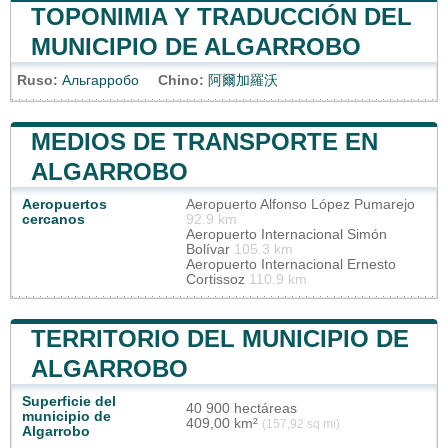
TOPONIMIA Y TRADUCCIÓN DEL
MUNICIPIO DE ALGARROBO
Ruso:
Альгарробо
Chino:
阿爾加羅沃
MEDIOS DE TRANSPORTE EN
ALGARROBO
Aeropuertos
Aeropuerto Alfonso López Pumarejo
cercanos
92.9 km
Aeropuerto Internacional Simón
Bolívar
105.3 km
Aeropuerto Internacional Ernesto
Cortissoz
110.9 km
TERRITORIO DEL MUNICIPIO DE
ALGARROBO
Superficie del
40 900 hectáreas
municipio de
409,00 km²
(157,92 sq mi)
Algarrobo