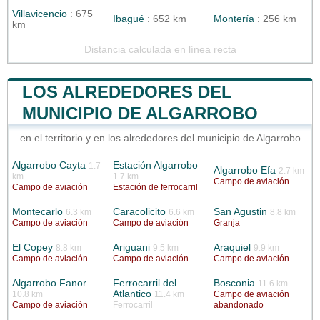
Villavicencio
: 675
Ibagué
: 652 km
Montería
: 256 km
km
Distancia calculada en línea recta
LOS ALREDEDORES DEL
MUNICIPIO DE ALGARROBO
en el territorio y en los alrededores del municipio de Algarrobo
Algarrobo Cayta
Estación Algarrobo
1.7
Algarrobo Efa
2.7 km
km
1.7 km
Campo de aviación
Campo de aviación
Estación de ferrocarril
Montecarlo
Caracolicito
San Agustin
6.3 km
6.6 km
8.8 km
Campo de aviación
Campo de aviación
Granja
El Copey
Ariguani
Araquiel
8.8 km
9.5 km
9.9 km
Campo de aviación
Campo de aviación
Campo de aviación
Algarrobo Fanor
Ferrocarril del
Bosconia
11.6 km
Atlantico
10.8 km
11.4 km
Campo de aviación
Campo de aviación
Ferrocarril
abandonado