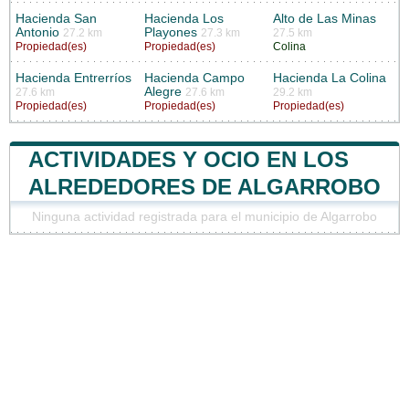
Hacienda San
Hacienda Los
Alto de Las Minas
Antonio
Playones
27.2 km
27.3 km
27.5 km
Propiedad(es)
Propiedad(es)
Colina
Hacienda Entrerríos
Hacienda Campo
Hacienda La Colina
Alegre
27.6 km
27.6 km
29.2 km
Propiedad(es)
Propiedad(es)
Propiedad(es)
ACTIVIDADES Y OCIO EN LOS
ALREDEDORES DE ALGARROBO
Ninguna actividad registrada para el municipio de Algarrobo