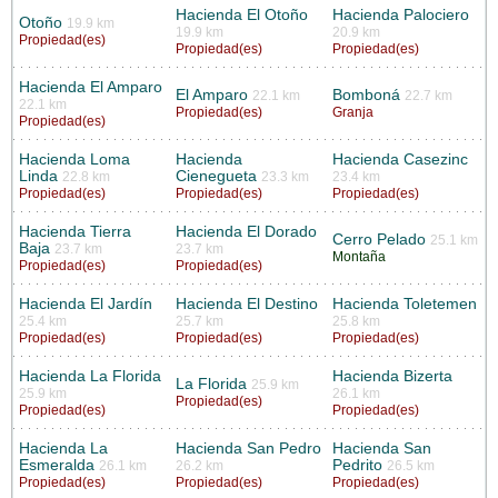
Hacienda El Otoño
Hacienda Palociero
Otoño
19.9 km
19.9 km
20.9 km
Propiedad(es)
Propiedad(es)
Propiedad(es)
Hacienda El Amparo
El Amparo
Bomboná
22.1 km
22.7 km
22.1 km
Propiedad(es)
Granja
Propiedad(es)
Hacienda Loma
Hacienda
Hacienda Casezinc
Linda
Cienegueta
22.8 km
23.3 km
23.4 km
Propiedad(es)
Propiedad(es)
Propiedad(es)
Hacienda Tierra
Hacienda El Dorado
Cerro Pelado
25.1 km
Baja
23.7 km
23.7 km
Montaña
Propiedad(es)
Propiedad(es)
Hacienda El Jardín
Hacienda El Destino
Hacienda Toletemen
25.4 km
25.7 km
25.8 km
Propiedad(es)
Propiedad(es)
Propiedad(es)
Hacienda La Florida
Hacienda Bizerta
La Florida
25.9 km
25.9 km
26.1 km
Propiedad(es)
Propiedad(es)
Propiedad(es)
Hacienda La
Hacienda San Pedro
Hacienda San
Esmeralda
Pedrito
26.1 km
26.2 km
26.5 km
Propiedad(es)
Propiedad(es)
Propiedad(es)