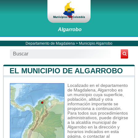
Algarrobo
Departamento de Magdalena
>
Municipio Algarrobo
EL MUNICIPIO DE ALGARROBO
Localizado en el departamento
de Magdalena, Algarrobo es
un municipio cuya superficie,
población, altitud y otra
información importante se
proporciona a continuación.
Para todos sus procedimientos
administrativos, puede dirigirse
a la alcaldía municipal de
Algarrobo en la dirección y
horarios indicados en esta
página, o contactar al