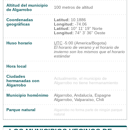
Altitud del municipio
100 metros de altitud
de Algarrobo
Coordenadas
Latitud:
10.1886
geográficas
Longitud:
-74.06
Latitud:
10° 11' 19'' Norte
Longitud:
74° 3' 36'' Oeste
Huso horario
UTC
-5:00 (America/Bogota)
El horario de verano y el horario de
invierno son los mismos que el horario
estándar
Hora local
Ciudades
Actualmente, el municipio de
hermanadas con
Algarrobo no tiene hermanamiento
Algarrobo
Municipio homónimo
Algarrobo, Andalucía, Espagne
Algarrobo, Valparaíso, Chili
Parque natural
Algarrobo no forma parte de ningún parque
natural