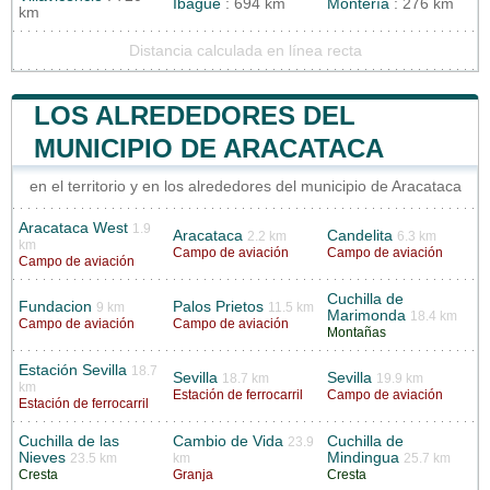
Ibagué
: 694 km
Montería
: 276 km
km
Distancia calculada en línea recta
LOS ALREDEDORES DEL
MUNICIPIO DE ARACATACA
en el territorio y en los alrededores del municipio de Aracataca
Aracataca West
1.9
Aracataca
Candelita
2.2 km
6.3 km
km
Campo de aviación
Campo de aviación
Campo de aviación
Cuchilla de
Fundacion
Palos Prietos
9 km
11.5 km
Marimonda
18.4 km
Campo de aviación
Campo de aviación
Montañas
Estación Sevilla
18.7
Sevilla
Sevilla
18.7 km
19.9 km
km
Estación de ferrocarril
Campo de aviación
Estación de ferrocarril
Cuchilla de las
Cambio de Vida
Cuchilla de
23.9
Nieves
Mindingua
23.5 km
km
25.7 km
Cresta
Granja
Cresta