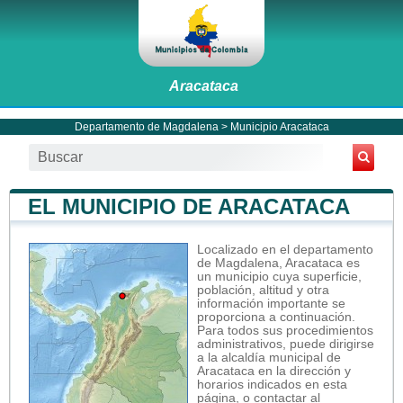
Aracataca
Departamento de Magdalena
>
Municipio Aracataca
EL MUNICIPIO DE ARACATACA
Localizado en el departamento
de Magdalena, Aracataca es
un municipio cuya superficie,
población, altitud y otra
información importante se
proporciona a continuación.
Para todos sus procedimientos
administrativos, puede dirigirse
a la alcaldía municipal de
Aracataca en la dirección y
horarios indicados en esta
página, o contactar al