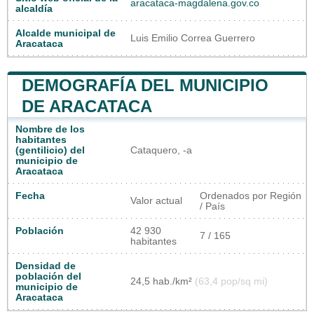
aracataca-magdalena.gov.co
alcaldía
Alcalde municipal de
Luis Emilio Correa Guerrero
Aracataca
DEMOGRAFÍA DEL MUNICIPIO
DE ARACATACA
Nombre de los
habitantes
(gentilicio) del
Cataquero, -a
municipio de
Aracataca
Fecha
Ordenados por Región
Valor actual
/ País
Población
42 930
7 / 165
habitantes
Densidad de
población del
24,5 hab./km²
(63,4 pop/sq mi)
municipio de
Aracataca