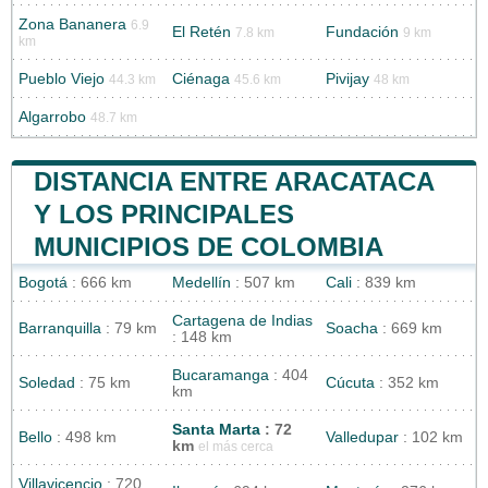
Zona Bananera
6.9
El Retén
Fundación
7.8 km
9 km
km
Pueblo Viejo
Ciénaga
Pivijay
44.3 km
45.6 km
48 km
Algarrobo
48.7 km
DISTANCIA ENTRE ARACATACA
Y LOS PRINCIPALES
MUNICIPIOS DE COLOMBIA
Bogotá
: 666 km
Medellín
: 507 km
Cali
: 839 km
Cartagena de Indias
Barranquilla
: 79 km
Soacha
: 669 km
: 148 km
Bucaramanga
: 404
Soledad
: 75 km
Cúcuta
: 352 km
km
Santa Marta
: 72
Bello
: 498 km
Valledupar
: 102 km
km
el más cerca
Villavicencio
: 720