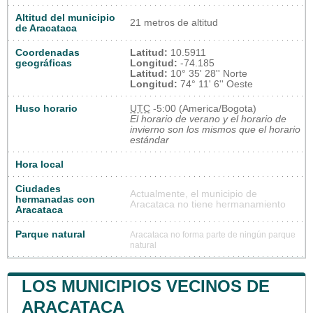
Altitud del municipio
21 metros de altitud
de Aracataca
Coordenadas
Latitud:
10.5911
geográficas
Longitud:
-74.185
Latitud:
10° 35' 28'' Norte
Longitud:
74° 11' 6'' Oeste
Huso horario
UTC
-5:00 (America/Bogota)
El horario de verano y el horario de
invierno son los mismos que el horario
estándar
Hora local
Ciudades
Actualmente, el municipio de
hermanadas con
Aracataca no tiene hermanamiento
Aracataca
Parque natural
Aracataca no forma parte de ningún parque
natural
LOS MUNICIPIOS VECINOS DE
ARACATACA