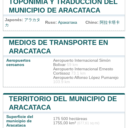
TOPONIMIA Y TRADUCCIÓN DEL
MUNICIPIO DE ARACATACA
Japonés:
アラカタ
Ruso:
Аракатака
Chino:
阿拉卡塔卡
カ
MEDIOS DE TRANSPORTE EN
ARACATACA
Aeropuertos
Aeropuerto Internacional Simón
cercanos
Bolívar
59 km
Aeropuerto Internacional Ernesto
Cortissoz
73.1 km
Aeropuerto Alfonso López Pumarejo
103.9 km
TERRITORIO DEL MUNICIPIO DE
ARACATACA
Superficie del
175 500 hectáreas
municipio de
1755,00 km²
(677,61 sq mi)
Aracataca