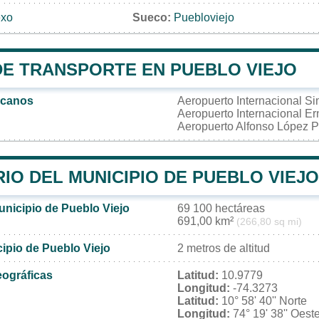
ехо
Sueco:
Puebloviejo
DE TRANSPORTE EN PUEBLO VIEJO
rcanos
Aeropuerto Internacional S
Aeropuerto Internacional Er
Aeropuerto Alfonso López 
IO DEL MUNICIPIO DE PUEBLO VIEJO
unicipio de Pueblo Viejo
69 100 hectáreas
691,00 km²
(266,80 sq mi)
cipio de Pueblo Viejo
2 metros de altitud
ográficas
Latitud:
10.9779
Longitud:
-74.3273
Latitud:
10° 58' 40'' Norte
Longitud:
74° 19' 38'' Oest