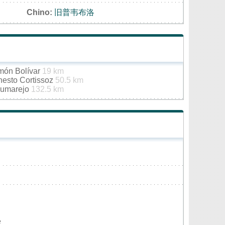
Chino:
旧普韦布洛
imón Bolívar
19 km
nesto Cortissoz
50.5 km
Pumarejo
132.5 km
e