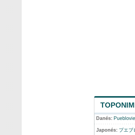
TOPONIMI
Danés:
Pueblovie
Japonés:
プエブ