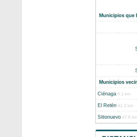
Municipios que 
Municipios veci
Ciénaga
9.1 km
El Retén
41.2 km
Sitionuevo
47.8 k