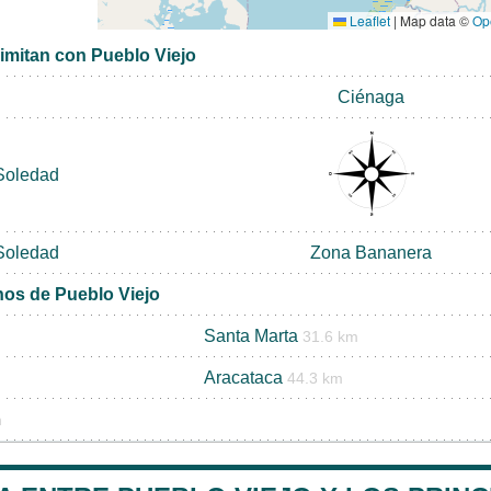
Leaflet
|
Map data ©
Op
limitan con Pueblo Viejo
Ciénaga
Soledad
Soledad
Zona Bananera
nos de Pueblo Viejo
Santa Marta
31.6 km
Aracataca
44.3 km
m