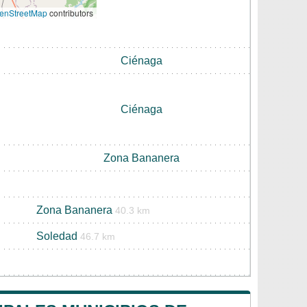
enStreetMap
contributors
Ciénaga
Ciénaga
Zona Bananera
Zona Bananera
40.3 km
Soledad
46.7 km