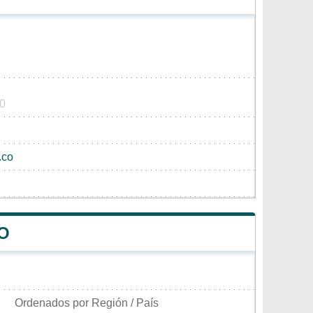
90
.co
O
Ordenados por Región / País