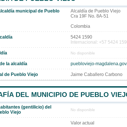
alcaldía municipal de Pueblo
Alcaldía de Pueblo Viejo
Cra 19F No. 8A-51
Colombia
lcaldía
5424 1590
Internacional: +57 5424 15
ldía
No disponible
de la alcaldía
puebloviejo-magdalena.gov
al de Pueblo Viejo
Jaime Caballero Carbono
FÍA DEL MUNICIPIO DE PUEBLO VIEJ
bitantes (gentilicio) del
No disponible
eblo Viejo
Valor actual