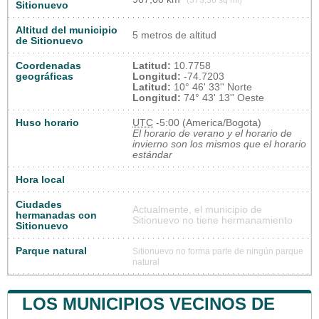
Sitionuevo
Altitud del municipio
5 metros de altitud
de Sitionuevo
Coordenadas
Latitud:
10.7758
geográficas
Longitud:
-74.7203
Latitud:
10° 46' 33'' Norte
Longitud:
74° 43' 13'' Oeste
Huso horario
UTC
-5:00 (America/Bogota)
El horario de verano y el horario de
invierno son los mismos que el horario
estándar
Hora local
Ciudades
Actualmente, el municipio de
hermanadas con
Sitionuevo no tiene hermanamiento
Sitionuevo
Parque natural
Sitionuevo no forma parte de ningún parque
natural
LOS MUNICIPIOS VECINOS DE