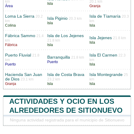
km
20.1 km
Isla
Área
Granja
Loma La Sierra
Isla de Tíamaría
20.2
20.3
Isla Piginio
20.3 km
km
km
Isla
Colina
Isla
Fábrica Sammo
Isla de Los Jejenes
21.4
Isla Jejenes
21.8 km
km
21.8 km
Isla
Fábrica
Isla
Puerto Fluvial
Isla El Carmen
21.8
22.3
Barranquilla
21.8 km
km
km
Puerto
Puerto
Isla
Hacienda San Juan
Isla de Costa Brava
Isla Montegrande
25
de Dios
23.1 km
23.2 km
km
Granja
Isla
Isla
ACTIVIDADES Y OCIO EN LOS
ALREDEDORES DE SITIONUEVO
Ninguna actividad registrada para el municipio de Sitionuevo