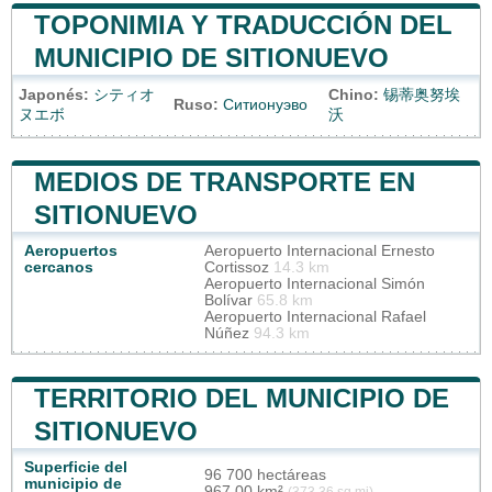
TOPONIMIA Y TRADUCCIÓN DEL
MUNICIPIO DE SITIONUEVO
Japonés:
シティオ
Chino:
锡蒂奥努埃
Ruso:
Ситионуэво
ヌエボ
沃
MEDIOS DE TRANSPORTE EN
SITIONUEVO
Aeropuertos
Aeropuerto Internacional Ernesto
cercanos
Cortissoz
14.3 km
Aeropuerto Internacional Simón
Bolívar
65.8 km
Aeropuerto Internacional Rafael
Núñez
94.3 km
TERRITORIO DEL MUNICIPIO DE
SITIONUEVO
Superficie del
96 700 hectáreas
municipio de
967,00 km²
(373,36 sq mi)