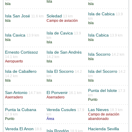
Isla
Isla
Isla
Isla de Cabica
13.9
Isla San José
Soledad
11.6 km
13 km
km
Isla
Campo de aviación
Isla
Isla de Cavica
13.9
Isla Cavica
Isla Cabica
13.9 km
13.9 km
km
Isla
Isla
Isla
Ernesto Cortissoz
Isla de San Andrés
Isla Socorro
14.2 km
14.1 km
14.2 km
Isla
Aeropuerto
Isla
Isla de Caballero
Isla El Socorro
Isla del Socorro
14.2
14.2
14.2 km
km
km
Isla
Isla
Isla
Punta del Islote
17.3
San Antonio
El Ponvenir
14.7 km
16.1 km
km
Aserradero
Aserradero
Punto
Punta la Cubana
Vereda Cusules
Las Nieves
17.9
18.3 km
17.9 km
km
Campo de aviación
Punto
Área
abandonado
Vereda El Anon
Hacienda Sevilla
18.6
Isla Rondón
18.9 km