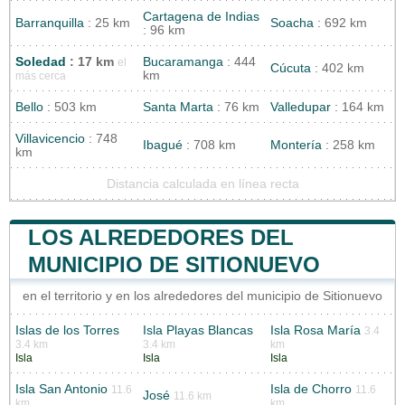
Cartagena de Indias
Barranquilla
: 25 km
Soacha
: 692 km
: 96 km
Soledad
: 17 km
Bucaramanga
: 444
el
Cúcuta
: 402 km
km
más cerca
Bello
: 503 km
Santa Marta
: 76 km
Valledupar
: 164 km
Villavicencio
: 748
Ibagué
: 708 km
Montería
: 258 km
km
Distancia calculada en línea recta
LOS ALREDEDORES DEL
MUNICIPIO DE SITIONUEVO
en el territorio y en los alrededores del municipio de Sitionuevo
Islas de los Torres
Isla Playas Blancas
Isla Rosa María
3.4
3.4 km
3.4 km
km
Isla
Isla
Isla
Isla San Antonio
Isla de Chorro
11.6
11.6
José
11.6 km
km
km