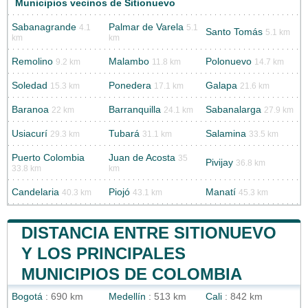
Municipios vecinos de Sitionuevo
Sabanagrande
Palmar de Varela
4.1
5.1
Santo Tomás
5.1 km
km
km
Remolino
Malambo
Polonuevo
9.2 km
11.8 km
14.7 km
Soledad
Ponedera
Galapa
15.3 km
17.1 km
21.6 km
Baranoa
Barranquilla
Sabanalarga
22 km
24.1 km
27.9 km
Usiacurí
Tubará
Salamina
29.3 km
31.1 km
33.5 km
Puerto Colombia
Juan de Acosta
35
Pivijay
36.8 km
33.8 km
km
Candelaria
Piojó
Manatí
40.3 km
43.1 km
45.3 km
DISTANCIA ENTRE SITIONUEVO
Y LOS PRINCIPALES
MUNICIPIOS DE COLOMBIA
Bogotá
: 690 km
Medellín
: 513 km
Cali
: 842 km