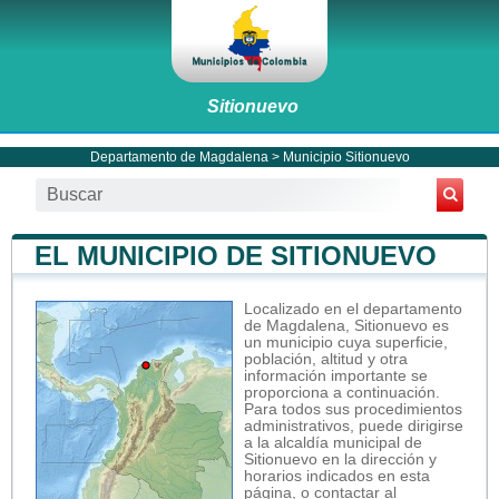
Sitionuevo
Departamento de Magdalena
>
Municipio Sitionuevo
EL MUNICIPIO DE SITIONUEVO
Localizado en el departamento
de Magdalena, Sitionuevo es
un municipio cuya superficie,
población, altitud y otra
información importante se
proporciona a continuación.
Para todos sus procedimientos
administrativos, puede dirigirse
a la alcaldía municipal de
Sitionuevo en la dirección y
horarios indicados en esta
página, o contactar al