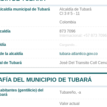
alcaldía municipal de Tubará
Alcaldía de Tubará
Cl 3 # 5 - 11
Colombia
lcaldía
873 7096
Internacional: +57 873 7096
ldía
Cargando...
de la alcaldía
tubara-atlantico.gov.co
al de Tubará
José Del Transito Coll Cerv
FÍA DEL MUNICIPIO DE TUBARÁ
bitantes (gentilicio) del
Tubareño, -a
bará
Valor actual