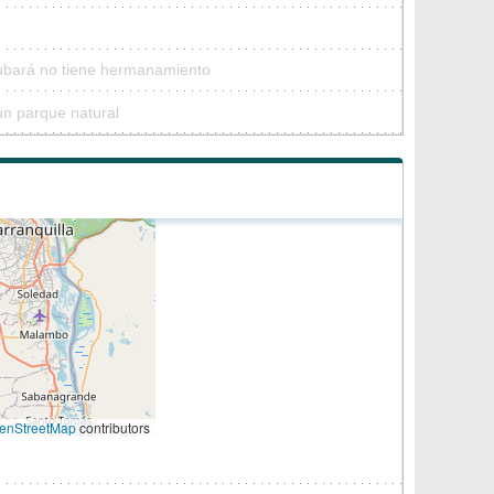
Tubará no tiene hermanamiento
ún parque natural
enStreetMap
contributors