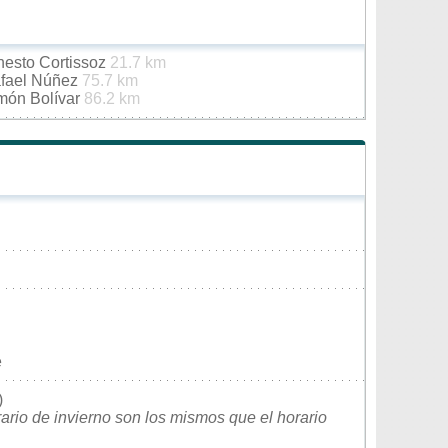
nesto Cortissoz
21.7 km
afael Núñez
75.7 km
imón Bolívar
86.2 km
e
)
rario de invierno son los mismos que el horario