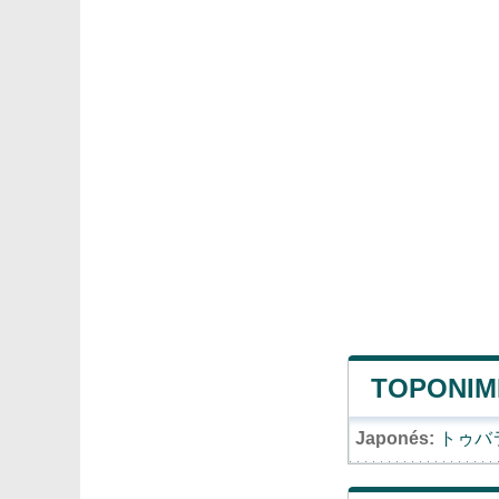
TOPONIM
Japonés:
トゥバ