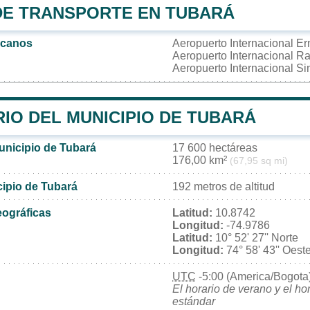
DE TRANSPORTE EN TUBARÁ
rcanos
Aeropuerto Internacional Er
Aeropuerto Internacional R
Aeropuerto Internacional S
IO DEL MUNICIPIO DE TUBARÁ
unicipio de Tubará
17 600 hectáreas
176,00 km²
(67,95 sq mi)
cipio de Tubará
192 metros de altitud
ográficas
Latitud:
10.8742
Longitud:
-74.9786
Latitud:
10° 52' 27'' Norte
Longitud:
74° 58' 43'' Oest
UTC
-5:00 (America/Bogota
El horario de verano y el ho
estándar