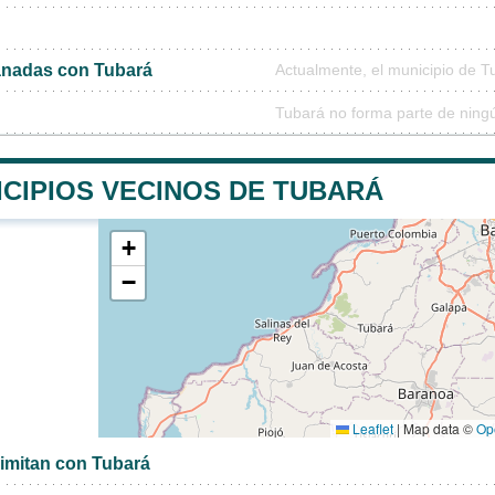
nadas con Tubará
Actualmente, el municipio de 
Tubará no forma parte de ning
ICIPIOS VECINOS DE TUBARÁ
+
−
Leaflet
|
Map data ©
Op
limitan con Tubará