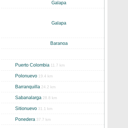
Galapa
Galapa
Baranoa
Puerto Colombia
11.7 km
Polonuevo
19.4 km
Barranquilla
24.2 km
Sabanalarga
28.8 km
Sitionuevo
31.1 km
Ponedera
37.7 km