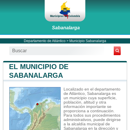
Sabanalarga
Departamento de Atlántico
>
Municipio Sabanalarga
EL MUNICIPIO DE
SABANALARGA
Localizado en el departamento
de Atlántico, Sabanalarga es
un municipio cuya superficie,
población, altitud y otra
información importante se
proporciona a continuación.
Para todos sus procedimientos
administrativos, puede dirigirse
a la alcaldía municipal de
Sabanalarga en la dirección y