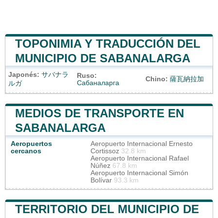
TOPONIMIA Y TRADUCCIÓN DEL
MUNICIPIO DE SABANALARGA
Japonés:
サバナラ
Ruso:
Chino:
薩瓦納拉加
Сабаналарга
ルガ
MEDIOS DE TRANSPORTE EN
SABANALARGA
Aeropuertos
Aeropuerto Internacional Ernesto
cercanos
Cortissoz
32.8 km
Aeropuerto Internacional Rafael
Núñez
67.8 km
Aeropuerto Internacional Simón
Bolívar
93.3 km
TERRITORIO DEL MUNICIPIO DE