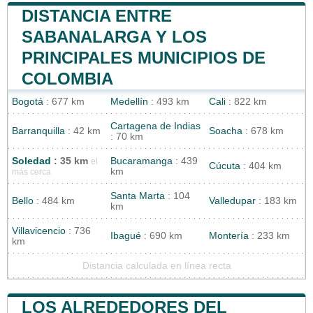
DISTANCIA ENTRE
SABANALARGA Y LOS
PRINCIPALES MUNICIPIOS DE
COLOMBIA
Bogotá
: 677 km
Medellín
: 493 km
Cali
: 822 km
Cartagena de Indias
Barranquilla
: 42 km
Soacha
: 678 km
: 70 km
Soledad
: 35 km
Bucaramanga
: 439
el
Cúcuta
: 404 km
km
más cerca
Santa Marta
: 104
Bello
: 484 km
Valledupar
: 183 km
km
Villavicencio
: 736
Ibagué
: 690 km
Montería
: 233 km
km
Distancia calculada en línea recta
LOS ALREDEDORES DEL