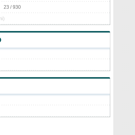
23 / 930
mi)
Ó