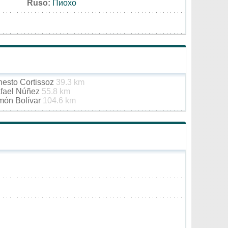
Ruso:
Пиохо
nesto Cortissoz
39.3 km
afael Núñez
55.8 km
imón Bolívar
104.6 km