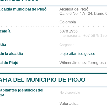
alcaldía municipal de Piojó
Alcaldía de Piojó
Calle 6 No. 4 A - 04, Barrio 
Colombia
lcaldía
5878 1956
Internacional: +57 5878 19
ldía
Cargando...
de la alcaldía
piojo-atlantico.gov.co
l de Piojó
Wilmer Jimenez Torregrosa
ÍA DEL MUNICIPIO DE PIOJÓ
bitantes (gentilicio) del
No disponible
ojó
Valor actual