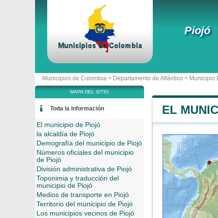
Piojó
Municipios de Colombia >
Departamento de Atlántico
>
Municipio 
MAPA DEL SITIO
EL MUNIC
Toda la información
El municipio de Piojó
la alcaldía de Piojó
Demografía del municipio de Piojó
Números oficiales del municipio
de Piojó
División administrativa de Piojó
Toponimia y traducción del
municipio de Piojó
Medios de transporte en Piojó
Territorio del municipio de Piojó
Los municipios vecinos de Piojó