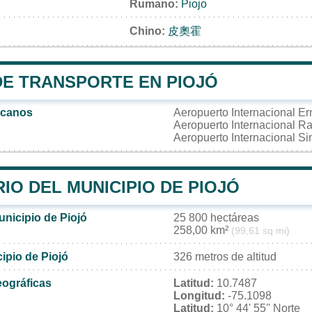
Rumano:
Piojo
Chino:
皮奧霍
DE TRANSPORTE EN PIOJÓ
rcanos
Aeropuerto Internacional Er
Aeropuerto Internacional R
Aeropuerto Internacional S
IO DEL MUNICIPIO DE PIOJÓ
unicipio de Piojó
25 800 hectáreas
258,00 km²
(99,61 sq mi)
cipio de Piojó
326 metros de altitud
ográficas
Latitud:
10.7487
Longitud:
-75.1098
Latitud:
10° 44' 55'' Norte