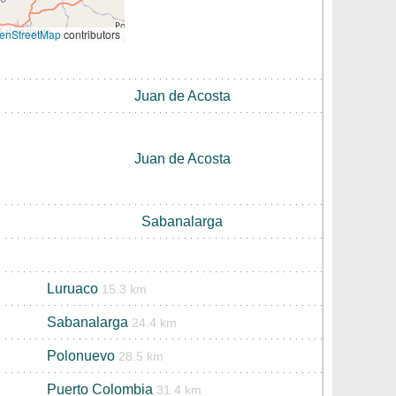
enStreetMap
contributors
Juan de Acosta
Juan de Acosta
Sabanalarga
Luruaco
15.3 km
Sabanalarga
24.4 km
Polonuevo
28.5 km
Puerto Colombia
31.4 km