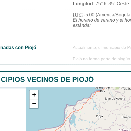
Longitud:
75° 6' 35'' Oeste
UTC
-5:00 (America/Bogota
El horario de verano y el ho
estándar
nadas con Piojó
Actualmente, el municipio de P
Piojó no forma parte de ningún
CIPIOS VECINOS DE PIOJÓ
+
−