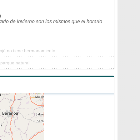
)
rario de invierno son los mismos que el horario
iojó no tiene hermanamiento
 parque natural