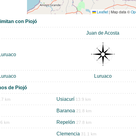
Leaflet
|
Map data ©
Op
imitan con Piojó
Juan de Acosta
Luruaco
Luruaco
Luruaco
nos de Piojó
Usiacurí
.7 km
13.9 km
Baranoa
21.8 km
Repelón
.6 km
27.8 km
Clemencia
31.1 km