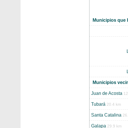
Municipios que l
Municipios veci
Juan de Acosta
12
Tubará
20.4 km
Santa Catalina
26
Galapa
29.9 km