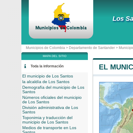
Los S
Municipios de Colombia >
Departamento de Santander
>
Municipi
MAPA DEL SITIO
EL MUNIC
Toda la información
El municipio de Los Santos
la alcaldía de Los Santos
Demografía del municipio de Los
Santos
Números oficiales del municipio
de Los Santos
División administrativa de Los
Santos
Toponimia y traducción del
municipio de Los Santos
Medios de transporte en Los
Santos