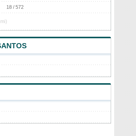
18 / 572
 mi)
 SANTOS