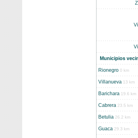
Z
V
V
Municipios veci
Rionegro
0 km
Villanueva
13 km
Barichara
19.6 km
Cabrera
23.5 km
Betulia
26.2 km
Guaca
29.3 km