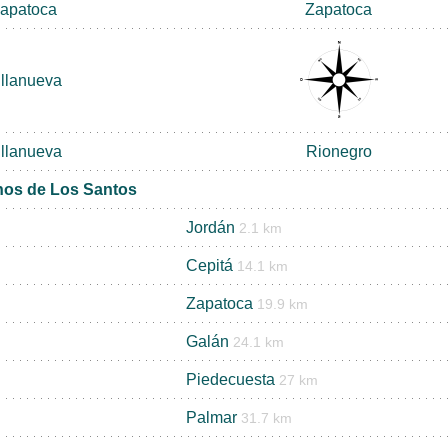
apatoca
Zapatoca
illanueva
illanueva
Rionegro
nos de Los Santos
Jordán
2.1 km
Cepitá
14.1 km
Zapatoca
19.9 km
Galán
24.1 km
Piedecuesta
27 km
Palmar
31.7 km