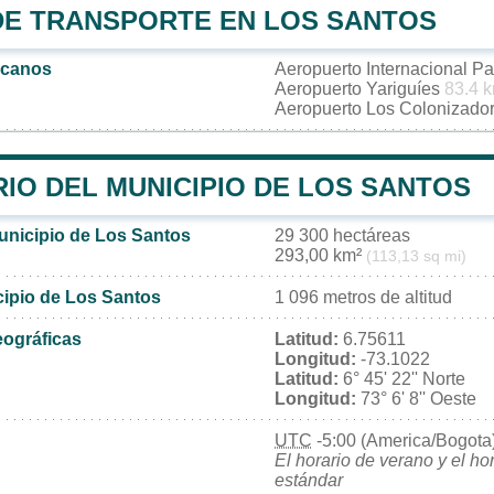
DE TRANSPORTE EN LOS SANTOS
rcanos
Aeropuerto Internacional P
Aeropuerto Yariguíes
83.4 
Aeropuerto Los Colonizado
IO DEL MUNICIPIO DE LOS SANTOS
municipio de Los Santos
29 300 hectáreas
293,00 km²
(113,13 sq mi)
cipio de Los Santos
1 096 metros de altitud
ográficas
Latitud:
6.75611
Longitud:
-73.1022
Latitud:
6° 45' 22'' Norte
Longitud:
73° 6' 8'' Oeste
UTC
-5:00 (America/Bogota
El horario de verano y el ho
estándar