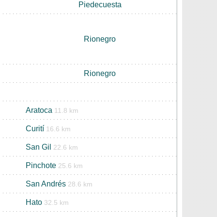
Piedecuesta
Rionegro
Rionegro
Aratoca
11.8 km
Curití
16.6 km
San Gil
22.6 km
Pinchote
25.6 km
San Andrés
28.6 km
Hato
32.5 km