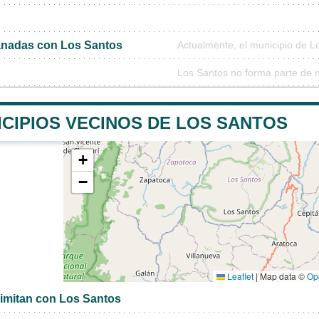
nadas con Los Santos
Actualmente, el municipio de 
Los Santos no forma parte de 
ICIPIOS VECINOS DE LOS SANTOS
+
−
Leaflet
|
Map data ©
Op
limitan con Los Santos