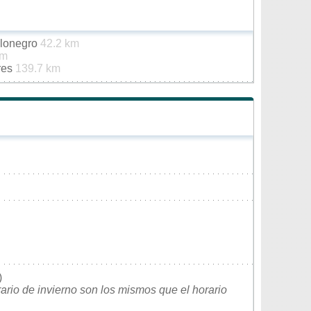
alonegro
42.2 km
km
res
139.7 km
)
rario de invierno son los mismos que el horario