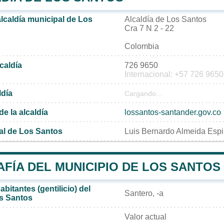
alcaldía municipal de Los
Alcaldía de Los Santos
Cra 7 N 2 - 22
Colombia
lcaldía
726 9650
Internacional: +57 726 9650
ldía
Cargando...
de la alcaldía
lossantos-santander.gov.co
al de Los Santos
Luis Bernardo Almeida Esp
FÍA DEL MUNICIPIO DE LOS SANTOS
bitantes (gentilicio) del
Santero, -a
s Santos
Valor actual