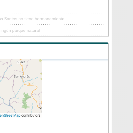
Los Santos no tiene hermanamiento
ningún parque natural
enStreetMap
contributors