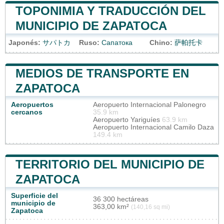
TOPONIMIA Y TRADUCCIÓN DEL
MUNICIPIO DE ZAPATOCA
Japonés:
サパトカ
Ruso:
Сапатока
Chino:
萨帕托卡
MEDIOS DE TRANSPORTE EN
ZAPATOCA
Aeropuertos
Aeropuerto Internacional Palonegro
cercanos
35.9 km
Aeropuerto Yariguíes
63.9 km
Aeropuerto Internacional Camilo Daza
149.4 km
TERRITORIO DEL MUNICIPIO DE
ZAPATOCA
Superficie del
36 300 hectáreas
municipio de
363,00 km²
(140,16 sq mi)
Zapatoca