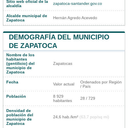
Sitio web oficial de la
zapatoca-santander.gov.co
alcaldía
Alcalde municipal de
Hernán Agredo Acevedo
Zapatoca
DEMOGRAFÍA DEL MUNICIPIO
DE ZAPATOCA
Nombre de los
habitantes
(gentilicio) del
Zapatocas
municipio de
Zapatoca
Fecha
Ordenados por Región
Valor actual
/ País
Población
8 929
28 / 729
habitantes
Densidad de
población del
24,6 hab./km²
(63,7 pop/sq mi)
municipio de
Zapatoca