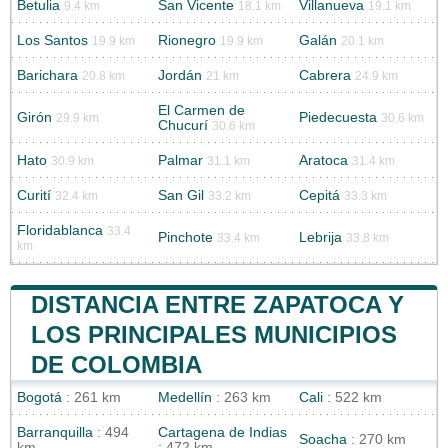
Betulia
San Vicente
Villanueva
9.4 km
18.1 km
19.1 km
Los Santos
Rionegro
Galán
19.9 km
19.9 km
20.1 km
Barichara
Jordán
Cabrera
20.8 km
21 km
24.9 km
El Carmen de
Girón
Piedecuesta
29.9 km
30.6 km
Chucurí
30.6 km
Hato
Palmar
Aratoca
30.9 km
31.1 km
31.4 km
Curití
San Gil
Cepitá
32.4 km
33.2 km
33.3 km
Floridablanca
33.4
Pinchote
Lebrija
33.4 km
33.8 km
km
DISTANCIA ENTRE ZAPATOCA Y
LOS PRINCIPALES MUNICIPIOS
DE COLOMBIA
Bogotá
: 261 km
Medellín
: 263 km
Cali
: 522 km
Barranquilla
: 494
Cartagena de Indias
Soacha
: 270 km
km
: 472 km