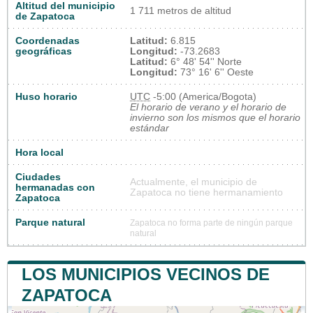
Altitud del municipio
1 711 metros de altitud
de Zapatoca
Coordenadas
Latitud:
6.815
geográficas
Longitud:
-73.2683
Latitud:
6° 48' 54'' Norte
Longitud:
73° 16' 6'' Oeste
Huso horario
UTC
-5:00 (America/Bogota)
El horario de verano y el horario de
invierno son los mismos que el horario
estándar
Hora local
Ciudades
Actualmente, el municipio de
hermanadas con
Zapatoca no tiene hermanamiento
Zapatoca
Parque natural
Zapatoca no forma parte de ningún parque
natural
LOS MUNICIPIOS VECINOS DE
ZAPATOCA