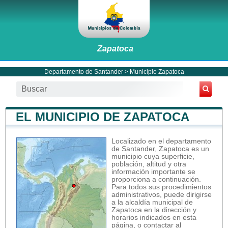
Zapatoca
Departamento de Santander
>
Municipio Zapatoca
EL MUNICIPIO DE ZAPATOCA
Localizado en el departamento
de Santander, Zapatoca es un
municipio cuya superficie,
población, altitud y otra
información importante se
proporciona a continuación.
Para todos sus procedimientos
administrativos, puede dirigirse
a la alcaldía municipal de
Zapatoca en la dirección y
horarios indicados en esta
página, o contactar al