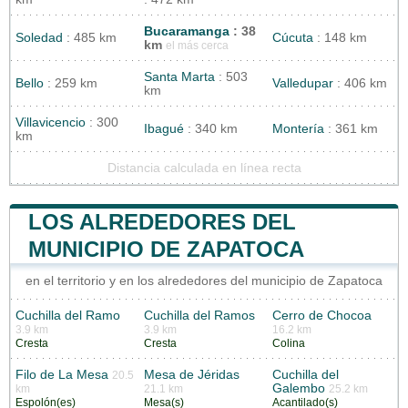
Bucaramanga
: 38
Soledad
: 485 km
Cúcuta
: 148 km
km
el más cerca
Santa Marta
: 503
Bello
: 259 km
Valledupar
: 406 km
km
Villavicencio
: 300
Ibagué
: 340 km
Montería
: 361 km
km
Distancia calculada en línea recta
LOS ALREDEDORES DEL
MUNICIPIO DE ZAPATOCA
en el territorio y en los alrededores del municipio de Zapatoca
Cuchilla del Ramo
Cuchilla del Ramos
Cerro de Chocoa
3.9 km
3.9 km
16.2 km
Cresta
Cresta
Colina
Filo de La Mesa
Mesa de Jéridas
Cuchilla del
20.5
Galembo
km
21.1 km
25.2 km
Espolón(es)
Mesa(s)
Acantilado(s)