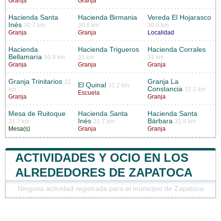
Granja
Granja
Hacienda Santa
Hacienda Birmania
Vereda El Hojarasco
Inés
30.7 km
30.8 km
30.8 km
Granja
Granja
Localidad
Hacienda
Hacienda Trigueros
Hacienda Corrales
Bellamaría
30.9 km
31 km
31 km
Granja
Granja
Granja
Granja Trinitarios
Granja La
31
El Quinal
31.2 km
Constancia
km
31.2 km
Escuela
Granja
Granja
Mesa de Ruitoque
Hacienda Santa
Hacienda Santa
Inés
Bárbara
31.7 km
31.7 km
31.8 km
Mesa(s)
Granja
Granja
ACTIVIDADES Y OCIO EN LOS
ALREDEDORES DE ZAPATOCA
Ninguna actividad registrada para el municipio de Zapatoca