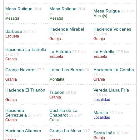
Mesa Ruiique
Mesa Rulique
26.4
26.4
Mesa Ruígue
26.4 km
km
km
Mesa(s)
Mesa(s)
Mesa(s)
Hacienda Mirabel
Hacienda Volcanes
Barbosa
26.4 km
26.9 km
27.1 km
Escuela
Granja
Granja
Hacienda La Estrella
La Estrada
La Estrella
27.5 km
27.5 km
27.2 km
Escuela
Escuela
Granja
Granja Nazaret
Loma Las Burras
Hacienda La Comba
27.7
28
km
km
28 km
Granja
Montaña
Granja
Hacienda El Trianón
Vereda Llana Fría
Trianon
28 km
28 km
28.6 km
Granja
Granja
Localidad
Hacienda
Cuchilla de La
Marcito
30.1 km
Serrezuela
Chaparot
28.7 km
29.2 km
Localidad
Granja
Cresta
Hacienda Altamira
Granja La Mesa
30.7
Santa Inés
30.7 km
30.1 km
km
Granja