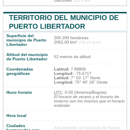
Garzones
105.5 km
TERRITORIO DEL MUNICIPIO DE
PUERTO LIBERTADOR
Superficie del
206 200 hectáreas
municipio de Puerto
2062,00 km²
(796,14 sq mi)
Libertador
Altitud del municipio
52 metros de altitud
de Puerto Libertador
Coordenadas
Latitud:
7.88806
geográficas
Longitud:
-75.6717
Latitud:
7° 53' 17'' Norte
Longitud:
75° 40' 18'' Oeste
Huso horario
UTC
-5:00 (America/Bogota)
El horario de verano y el horario de
invierno son los mismos que el horario
estándar
Hora local
Ciudades
Actualmente, el municipio de Puerto