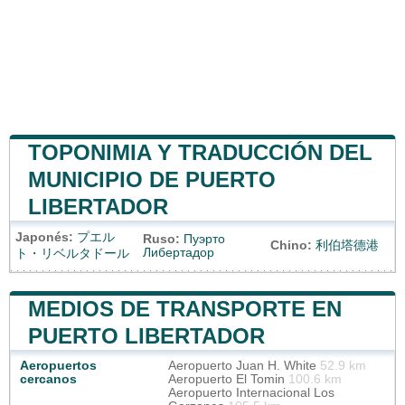
TOPONIMIA Y TRADUCCIÓN DEL
MUNICIPIO DE PUERTO
LIBERTADOR
Japonés:
プエル
Ruso:
Пуэрто
Chino:
利伯塔德港
Либертадор
ト・リベルタドール
MEDIOS DE TRANSPORTE EN
PUERTO LIBERTADOR
Aeropuertos
Aeropuerto Juan H. White
52.9 km
cercanos
Aeropuerto El Tomin
100.6 km
Aeropuerto Internacional Los