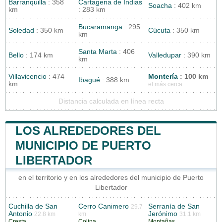
Barranquilla
: 358
Cartagena de Indias
Soacha
: 402 km
km
: 283 km
Bucaramanga
: 295
Soledad
: 350 km
Cúcuta
: 350 km
km
Santa Marta
: 406
Bello
: 174 km
Valledupar
: 390 km
km
Villavicencio
: 474
Montería
: 100 km
Ibagué
: 388 km
km
el más cerca
Distancia calculada en línea recta
LOS ALREDEDORES DEL
MUNICIPIO DE PUERTO
LIBERTADOR
en el territorio y en los alrededores del municipio de Puerto
Libertador
Cuchilla de San
Cerro Canimero
Serranía de San
29.7
Antonio
Jerónimo
22.8 km
km
31.1 km
Cresta
Colina
Montañas