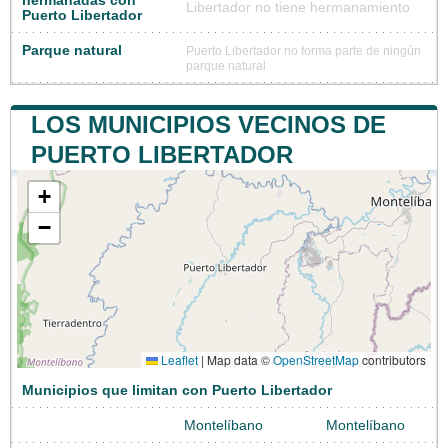
hermanadas con
Libertador no tiene hermanamiento
Puerto Libertador
Parque natural
Puerto Libertador no forma parte de ningún
parque natural
LOS MUNICIPIOS VECINOS DE
PUERTO LIBERTADOR
+
−
Leaflet
|
Map data ©
OpenStreetMap
contributors
Municipios que limitan con Puerto Libertador
Montelíbano
Montelíbano