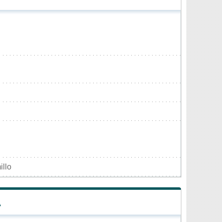
illo
A