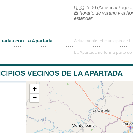
UTC
-5:00 (America/Bogota
El horario de verano y el ho
estándar
nadas con La Apartada
Actualmente, el municipio de 
La Apartada no forma parte de
CIPIOS VECINOS DE LA APARTADA
+
−