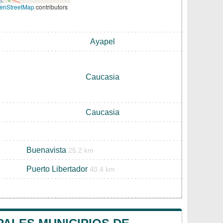
enStreetMap
contributors
Ayapel
Caucasia
Caucasia
Buenavista
25.2 km
Puerto Libertador
40.4 km