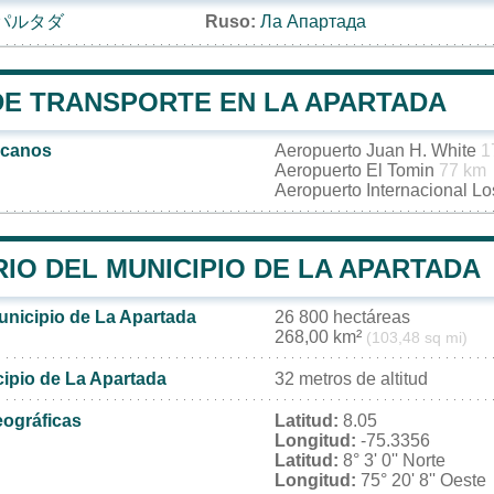
パルタダ
Ruso:
Ла Апартада
DE TRANSPORTE EN LA APARTADA
rcanos
Aeropuerto Juan H. White
1
Aeropuerto El Tomin
77 km
Aeropuerto Internacional L
IO DEL MUNICIPIO DE LA APARTADA
unicipio de La Apartada
26 800 hectáreas
268,00 km²
(103,48 sq mi)
cipio de La Apartada
32 metros de altitud
ográficas
Latitud:
8.05
Longitud:
-75.3356
Latitud:
8° 3' 0'' Norte
Longitud:
75° 20' 8'' Oeste