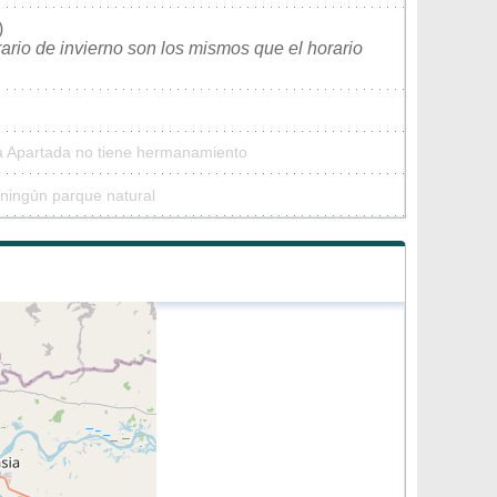
)
rario de invierno son los mismos que el horario
La Apartada no tiene hermanamiento
 ningún parque natural