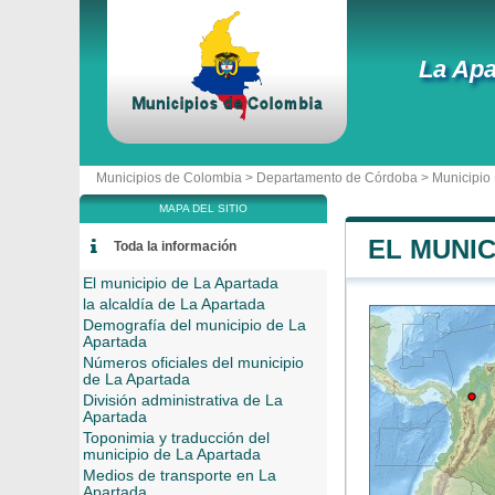
La Apa
Municipios de Colombia >
Departamento de Córdoba
>
Municipio
MAPA DEL SITIO
EL MUNIC
Toda la información
El municipio de La Apartada
la alcaldía de La Apartada
Demografía del municipio de La
Apartada
Números oficiales del municipio
de La Apartada
División administrativa de La
Apartada
Toponimia y traducción del
municipio de La Apartada
Medios de transporte en La
Apartada