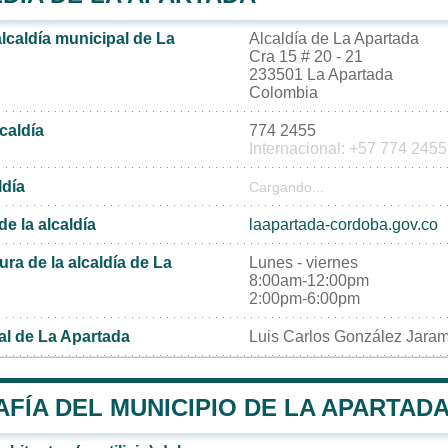
alcaldía municipal de La
Alcaldía de La Apartada
Cra 15 # 20 - 21
233501 La Apartada
Colombia
lcaldía
774 2455
Internacional: +57 774 2455
ldía
Cargando...
de la alcaldía
laapartada-cordoba.gov.co
ura de la alcaldía de La
Lunes - viernes
8:00am-12:00pm
2:00pm-6:00pm
al de La Apartada
Luis Carlos González Jaram
FÍA DEL MUNICIPIO DE LA APARTAD