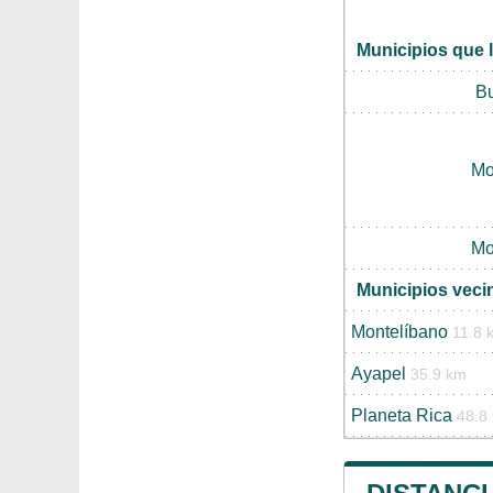
Municipios que 
Bu
Mo
Mo
Municipios veci
Montelíbano
11.8 
Ayapel
35.9 km
Planeta Rica
48.8