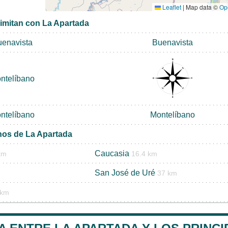
Leaflet
|
Map data ©
Op
limitan con La Apartada
enavista
Buenavista
ntelíbano
ntelíbano
Montelíbano
nos de La Apartada
Caucasia
km
16.4 km
San José de Uré
37 km
 km