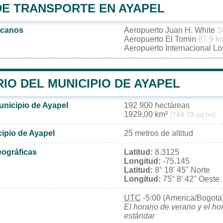
DE TRANSPORTE EN AYAPEL
rcanos
Aeropuerto Juan H. White
3
Aeropuerto El Tomin
87.9 k
Aeropuerto Internacional L
IO DEL MUNICIPIO DE AYAPEL
unicipio de Ayapel
192 900 hectáreas
1929,00 km²
(744,79 sq mi)
cipio de Ayapel
25 metros de altitud
ográficas
Latitud:
8.3125
Longitud:
-75.145
Latitud:
8° 18' 45'' Norte
Longitud:
75° 8' 42'' Oeste
UTC
-5:00 (America/Bogota
El horario de verano y el ho
estándar