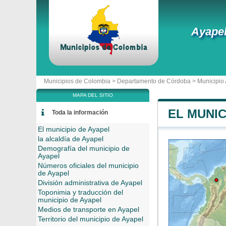
Ayape
Municipios de Colombia >
Departamento de Córdoba
>
Municipio
MAPA DEL SITIO
EL MUNIC
Toda la información
El municipio de Ayapel
la alcaldía de Ayapel
Demografía del municipio de
Ayapel
Números oficiales del municipio
de Ayapel
División administrativa de Ayapel
Toponimia y traducción del
municipio de Ayapel
Medios de transporte en Ayapel
Territorio del municipio de Ayapel