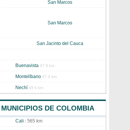
San Marcos
San Marcos
San Jacinto del Cauca
Buenavista
37.9 km
Montelíbano
47.4 km
Nechí
49.6 km
S MUNICIPIOS DE COLOMBIA
Cali
: 565 km