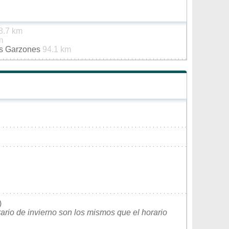
8.7 km
m
os Garzones
94.1 km
)
rario de invierno son los mismos que el horario