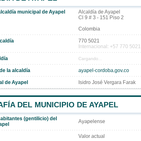
alcaldía municipal de Ayapel
Alcaldía de Ayapel
Cl 9 # 3 - 151 Piso 2
Colombia
lcaldía
770 5021
Internacional: +57 770 5021
ldía
Cargando...
de la alcaldía
ayapel-cordoba.gov.co
al de Ayapel
Isidro José Vergara Farak
FÍA DEL MUNICIPIO DE AYAPEL
bitantes (gentilicio) del
Ayapelense
apel
Valor actual