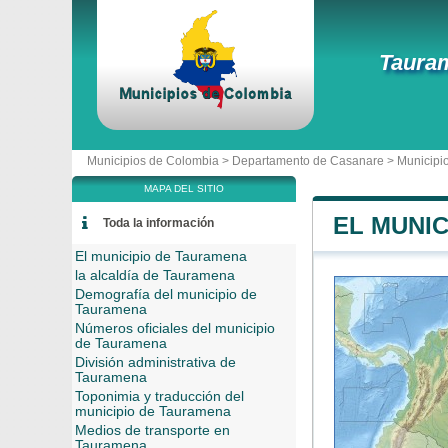
Taura
Municipios de Colombia >
Departamento de Casanare
>
Municipi
MAPA DEL SITIO
EL MUNI
Toda la información
El municipio de Tauramena
la alcaldía de Tauramena
Demografía del municipio de
Tauramena
Números oficiales del municipio
de Tauramena
División administrativa de
Tauramena
Toponimia y traducción del
municipio de Tauramena
Medios de transporte en
Tauramena