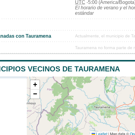
UTC
-5:00 (America/Bogota
El horario de verano y el ho
estándar
anadas con Tauramena
Actualmente, el municipio de 
Tauramena no forma parte de n
ICIPIOS VECINOS DE TAURAMENA
+
−
Leaflet
|
Map data ©
Op