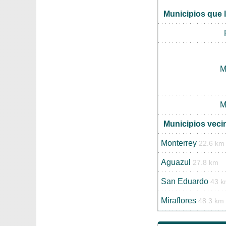
Municipios que 
M
M
Municipios vec
Monterrey
22.6 km
Aguazul
27.8 km
San Eduardo
43 
Miraflores
48.3 km