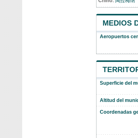
Chino:
陶拉梅纳
MEDIOS 
Aeropuertos ce
TERRITO
Superficie del 
Altitud del mun
Coordenadas ge