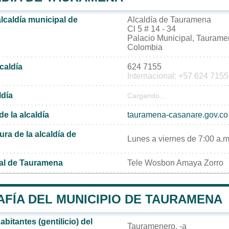
alcaldía municipal de
Alcaldía de Tauramena
Cl 5 # 14 - 34
Palacio Municipal, Taurame
Colombia
lcaldía
624 7155
Internacional: +57 624 7155
ldía
Cargando...
de la alcaldía
tauramena-casanare.gov.co
ura de la alcaldía de
Lunes a viernes de 7:00 a.m.
al de Tauramena
Tele Wosbon Amaya Zorro
FÍA DEL MUNICIPIO DE TAURAMENA
bitantes (gentilicio) del
Tauramenero, -a