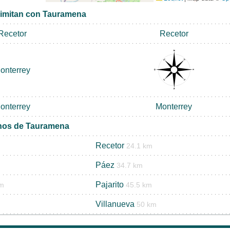
limitan con Tauramena
Recetor
Recetor
onterrey
onterrey
Monterrey
inos de Tauramena
Recetor
24.1 km
Páez
34.7 km
Pajarito
km
45.5 km
Villanueva
50 km