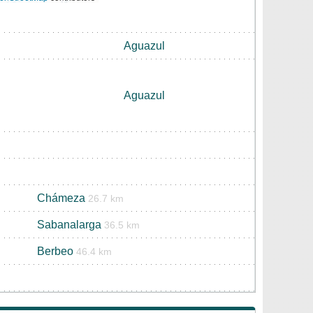
Aguazul
Aguazul
Chámeza
26.7 km
Sabanalarga
36.5 km
Berbeo
46.4 km