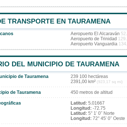
DE TRANSPORTE EN TAURAMENA
rcanos
Aeropuerto El Alcaraván
52
Aeropuerto de Trinidad
129
Aeropuerto Vanguardia
134
RIO DEL MUNICIPIO DE TAURAMENA
municipio de Tauramena
239 100 hectáreas
2391,00 km²
(923,17 sq mi)
icipio de Tauramena
450 metros de altitud
ográficas
Latitud:
5.01667
Longitud:
-72.75
Latitud:
5° 1' 0'' Norte
Longitud:
72° 45' 0'' Oeste