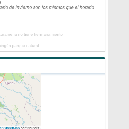
)
rario de invierno son los mismos que el horario
Tauramena no tiene hermanamiento
ingún parque natural
enStreetMap
contributors