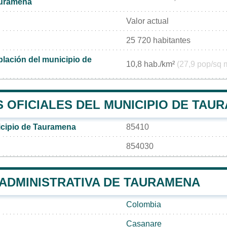
auramena
Valor actual
25 720 habitantes
lación del municipio de
10,8 hab./km²
(27,9 pop/sq 
 OFICIALES DEL MUNICIPIO DE TAU
icipio de Tauramena
85410
854030
 ADMINISTRATIVA DE TAURAMENA
Colombia
Casanare