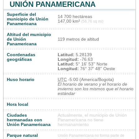
UNIÓN PANAMERICANA
Superficie del
14 700 hectáreas
municipio de Unión
147,00 km²
(56,76 sq mi)
Panamericana
Altitud del municipio
de Unión
119 metros de altitud
Panamericana
Coordenadas
Latitud:
5.28139
geográficas
Longitud:
-76.63
Latitud:
5° 16' 53'' Norte
Longitud:
76° 37' 48'' Oeste
Huso horario
UTC
-5:00 (America/Bogota)
El horario de verano y el horario de
invierno son los mismos que el horario
estándar
Hora local
Ciudades
Actualmente, el municipio de Unión
hermanadas con
Panamericana no tiene
Unión Panamericana
hermanamiento
Parque natural
Unión Panamericana no forma parte de