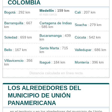
COLOMBIA
Medellín
: 159 km
Bogotá
: 292 km
Cali
: 207 km
el más cerca
Barranquilla
: 667
Cartagena de Indias
Soacha
: 279 km
km
: 585 km
Bucaramanga
: 439
Soledad
: 659 km
Cúcuta
: 542 km
km
Santa Marta
: 715
Bello
: 167 km
Valledupar
: 686 km
km
Villavicencio
: 356
Ibagué
: 184 km
Montería
: 396 km
km
Distancia calculada en línea recta
LOS ALREDEDORES DEL
MUNICIPIO DE UNIÓN
PANAMERICANA
en el territorio y en los alrededores del municipio de Unión