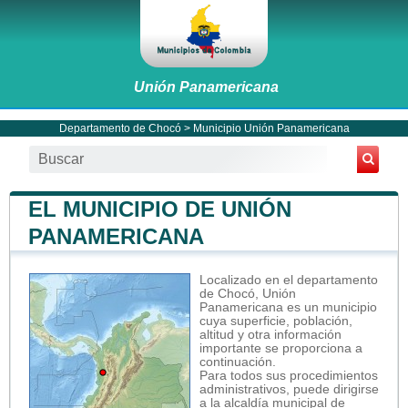
Unión Panamericana
Departamento de Chocó
>
Municipio Unión Panamericana
EL MUNICIPIO DE UNIÓN
PANAMERICANA
Localizado en el departamento
de Chocó, Unión
Panamericana es un municipio
cuya superficie, población,
altitud y otra información
importante se proporciona a
continuación.
Para todos sus procedimientos
administrativos, puede dirigirse
a la alcaldía municipal de