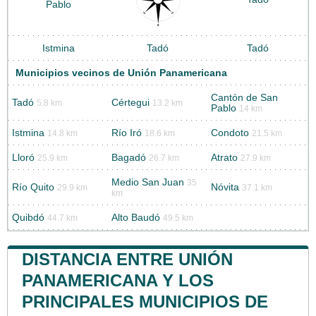
Pablo
Istmina
Tadó
Tadó
Municipios vecinos de Unión Panamericana
Cantón de San
Tadó
Cértegui
5.8 km
13.2 km
Pablo
14 km
Istmina
Río Iró
Condoto
14.8 km
18.6 km
21.5 km
Lloró
Bagadó
Atrato
25.9 km
26.7 km
27.9 km
Medio San Juan
35
Río Quito
Nóvita
29.9 km
37.1 km
km
Quibdó
Alto Baudó
44.7 km
49.5 km
DISTANCIA ENTRE UNIÓN
PANAMERICANA Y LOS
PRINCIPALES MUNICIPIOS DE