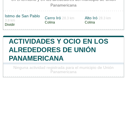
Panamericana
Istmo de San Pablo
Cerro Iró
Alto Iró
28.3 km
28.3 km
3.8 km
Colina
Colina
Dividir
ACTIVIDADES Y OCIO EN LOS
ALREDEDORES DE UNIÓN
PANAMERICANA
Ninguna actividad registrada para el municipio de Unión
Panamericana