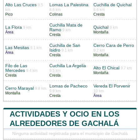
Alto Las Cruces
Lomas La Palestina
Cuchilla de Quichal
8.5
km
8.6 km
8.6 km
Pico
Colinas
Cresta
Cuchilla Mata de
La Flora
Quichal
9 km
9 km
Ramo
9 km
Área
Montaña
Cresta
Cuchilla de San
Cerro Cara de Perro
Las Mesitas
9.1 km
Isidro
9.1 km
9.2 km
Área
Cresta
Montaña
Filo de Las
Cuchilla La Argelia
Alto El Chical
9.7 km
Mercedes
9.4 km
9.5 km
Montaña
Cresta
Cresta
Lomas de Pacheco
Vereda El Porvenir
Cerro Marayal
9.8 km
9.9 km
10 km
Montaña
Cresta
Área
ACTIVIDADES Y OCIO EN LOS
ALREDEDORES DE GACHALÁ
Ninguna actividad registrada para el municipio de Gachalá