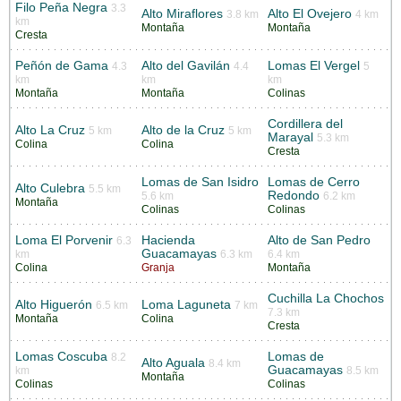
Filo Peña Negra
3.3
Alto Miraflores
Alto El Ovejero
3.8 km
4 km
km
Montaña
Montaña
Cresta
Peñón de Gama
Alto del Gavilán
Lomas El Vergel
4.3
4.4
5
km
km
km
Montaña
Montaña
Colinas
Cordillera del
Alto La Cruz
Alto de la Cruz
5 km
5 km
Marayal
5.3 km
Colina
Colina
Cresta
Lomas de San Isidro
Lomas de Cerro
Alto Culebra
5.5 km
Redondo
5.6 km
6.2 km
Montaña
Colinas
Colinas
Loma El Porvenir
Hacienda
Alto de San Pedro
6.3
Guacamayas
km
6.3 km
6.4 km
Colina
Granja
Montaña
Cuchilla La Chochos
Alto Higuerón
Loma Laguneta
6.5 km
7 km
7.3 km
Montaña
Colina
Cresta
Lomas Coscuba
Lomas de
8.2
Alto Aguala
8.4 km
Guacamayas
km
8.5 km
Montaña
Colinas
Colinas