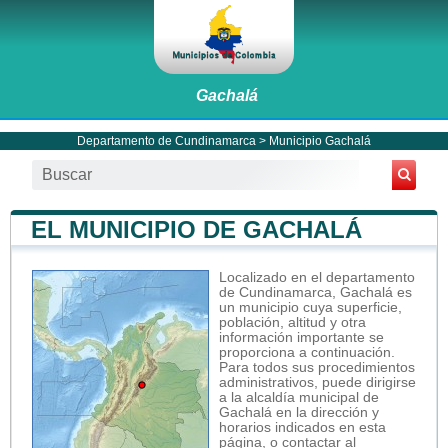
Gachalá
Departamento de Cundinamarca
>
Municipio Gachalá
EL MUNICIPIO DE GACHALÁ
Localizado en el departamento
de Cundinamarca, Gachalá es
un municipio cuya superficie,
población, altitud y otra
información importante se
proporciona a continuación.
Para todos sus procedimientos
administrativos, puede dirigirse
a la alcaldía municipal de
Gachalá en la dirección y
horarios indicados en esta
página, o contactar al