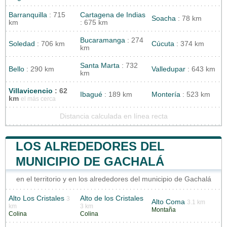
Barranquilla
: 715
Cartagena de Indias
Soacha
: 78 km
km
: 675 km
Bucaramanga
: 274
Soledad
: 706 km
Cúcuta
: 374 km
km
Santa Marta
: 732
Bello
: 290 km
Valledupar
: 643 km
km
Villavicencio
: 62
Ibagué
: 189 km
Montería
: 523 km
km
el más cerca
Distancia calculada en línea recta
LOS ALREDEDORES DEL
MUNICIPIO DE GACHALÁ
en el territorio y en los alrededores del municipio de Gachalá
Alto Los Cristales
Alto de los Cristales
3
Alto Coma
3.1 km
km
3 km
Montaña
Colina
Colina