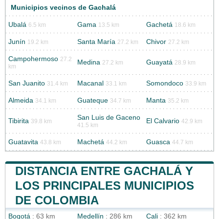
Municipios vecinos de Gachalá
Ubalá
Gama
Gachetá
6.5 km
13.5 km
18.6 km
Junín
Santa María
Chivor
19.2 km
27.2 km
27.2 km
Campohermoso
27.2
Medina
Guayatá
27.2 km
28.9 km
km
San Juanito
Macanal
Somondoco
31.4 km
33.1 km
33.9 km
Almeida
Guateque
Manta
34.1 km
34.7 km
35.2 km
San Luis de Gaceno
Tibirita
El Calvario
39.8 km
42.9 km
41.5 km
Guatavita
Machetá
Guasca
43.8 km
44.2 km
44.7 km
DISTANCIA ENTRE GACHALÁ Y
LOS PRINCIPALES MUNICIPIOS
DE COLOMBIA
Bogotá
: 63 km
Medellín
: 286 km
Cali
: 362 km