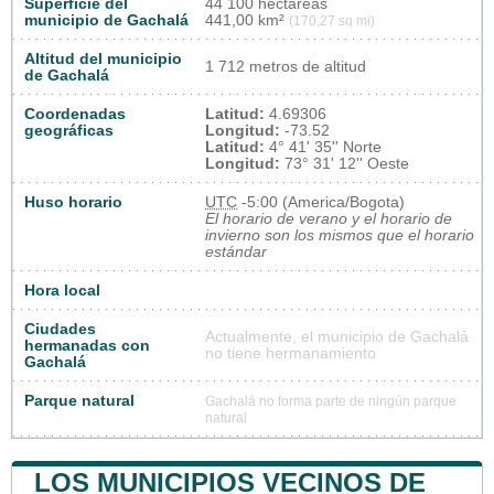
Superficie del
44 100 hectáreas
municipio de Gachalá
441,00 km²
(170,27 sq mi)
Altitud del municipio
1 712 metros de altitud
de Gachalá
Coordenadas
Latitud:
4.69306
geográficas
Longitud:
-73.52
Latitud:
4° 41' 35'' Norte
Longitud:
73° 31' 12'' Oeste
Huso horario
UTC
-5:00 (America/Bogota)
El horario de verano y el horario de
invierno son los mismos que el horario
estándar
Hora local
Ciudades
Actualmente, el municipio de Gachalá
hermanadas con
no tiene hermanamiento
Gachalá
Parque natural
Gachalá no forma parte de ningún parque
natural
LOS MUNICIPIOS VECINOS DE