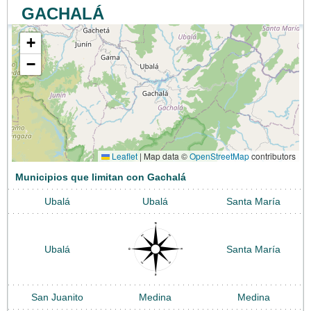
GACHALÁ
+
−
Leaflet
|
Map data ©
OpenStreetMap
contributors
Municipios que limitan con Gachalá
Ubalá
Ubalá
Santa María
Ubalá
Santa María
San Juanito
Medina
Medina