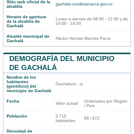
Sitio web oficial de la
gachala-cundinamarca.gov.co
alcaldía
Horario de apertura
Lunes a viernes de 08:00 - 12:30 y de
de la alcaldía de
14:00 - 18:00
Gachalá
Alcalde municipal de
Héctor Hernán Barreto Parra
Gachalá
DEMOGRAFÍA DEL MUNICIPIO
DE GACHALÁ
Nombre de los
habitantes
Gachaluno, -a
(gentilicio) del
municipio de Gachalá
Fecha
Ordenados por Región
Valor actual
/ País
Población
5 715
89 / 872
habitantes
Densidad de