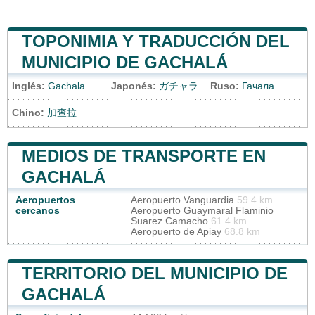
TOPONIMIA Y TRADUCCIÓN DEL
MUNICIPIO DE GACHALÁ
Inglés:
Gachala
Japonés:
ガチャラ
Ruso:
Гачала
Chino:
加查拉
MEDIOS DE TRANSPORTE EN
GACHALÁ
Aeropuertos
Aeropuerto Vanguardia
59.4 km
cercanos
Aeropuerto Guaymaral Flaminio
Suarez Camacho
61.4 km
Aeropuerto de Apiay
68.8 km
TERRITORIO DEL MUNICIPIO DE
GACHALÁ