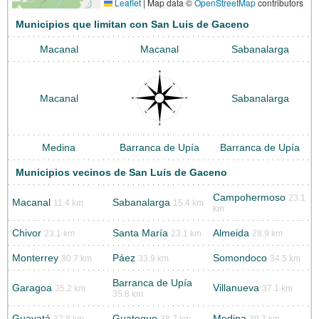
Leaflet
|
Map data ©
OpenStreetMap
contributors
Municipios que limitan con San Luis de Gaceno
Macanal
Macanal
Sabanalarga
Macanal
Sabanalarga
Medina
Barranca de Upía
Barranca de Upía
Municipios vecinos de San Luis de Gaceno
Campohermoso
23.1
Macanal
Sabanalarga
11.4 km
15.4 km
km
Chivor
Santa María
Almeida
23.1 km
23.1 km
28.9 km
Monterrey
Páez
Somondoco
30.7 km
33.9 km
34.5 km
Barranca de Upía
Garagoa
Villanueva
35.2 km
37.1 km
35.8 km
Guayatá
Guateque
Medina