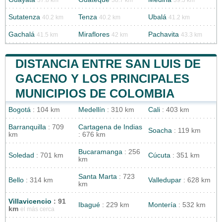
37.8 km
38.7 km
39.3 km
Sutatenza
Tenza
Ubalá
40.2 km
40.2 km
41.2 km
Gachalá
Miraflores
Pachavita
41.5 km
42 km
43.3 km
DISTANCIA ENTRE SAN LUIS DE
GACENO Y LOS PRINCIPALES
MUNICIPIOS DE COLOMBIA
Bogotá
: 104 km
Medellín
: 310 km
Cali
: 403 km
Barranquilla
: 709
Cartagena de Indias
Soacha
: 119 km
km
: 676 km
Bucaramanga
: 256
Soledad
: 701 km
Cúcuta
: 351 km
km
Santa Marta
: 723
Bello
: 314 km
Valledupar
: 628 km
km
Villavicencio
: 91
Ibagué
: 229 km
Montería
: 532 km
km
el más cerca