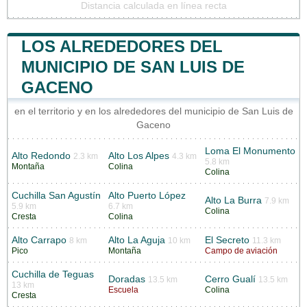
Distancia calculada en línea recta
LOS ALREDEDORES DEL
MUNICIPIO DE SAN LUIS DE
GACENO
en el territorio y en los alrededores del municipio de San Luis de
Gaceno
Loma El Monumento
Alto Redondo
Alto Los Alpes
2.3 km
4.3 km
5.8 km
Montaña
Colina
Colina
Cuchilla San Agustín
Alto Puerto López
Alto La Burra
7.9 km
5.9 km
6.7 km
Colina
Cresta
Colina
Alto Carrapo
Alto La Aguja
El Secreto
8 km
10 km
11.3 km
Pico
Montaña
Campo de aviación
Cuchilla de Teguas
Doradas
Cerro Gualí
13.5 km
13.5 km
13 km
Escuela
Colina
Cresta