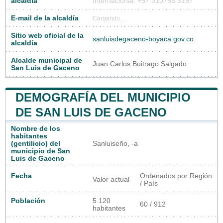
alcaldía
Internacional: +57 310786 5197
E-mail de la alcaldía
Cargando...
Sitio web oficial de la
sanluisdegaceno-boyaca.gov.co
alcaldía
Alcalde municipal de
Juan Carlos Buitrago Salgado
San Luis de Gaceno
DEMOGRAFÍA DEL MUNICIPIO
DE SAN LUIS DE GACENO
Nombre de los
habitantes
(gentilicio) del
Sanluiseño, -a
municipio de San
Luis de Gaceno
Fecha
Ordenados por Región
Valor actual
/ País
Población
5 120
60 / 912
habitantes