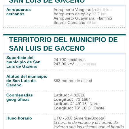
SAN LUIS DE GACENO
Aeropuertos
Aeropuerto Vanguardia
87.8 km
cercanos
Aeropuerto de Apiay
93.7 km
Aeropuerto Guaymaral Flaminio
Suarez Camacho
99 km
TERRITORIO DEL MUNICIPIO DE
SAN LUIS DE GACENO
Superficie del
24 700 hectáreas
municipio de San
247,00 km²
(95,37 sq mi)
Luis de Gaceno
Altitud del municipio
de San Luis de
388 metros de altitud
Gaceno
Coordenadas
Latitud:
4.82016
geográficas
Longitud:
-73.1684
Latitud:
4° 49' 13'' Norte
Longitud:
73° 10' 6'' Oeste
Huso horario
UTC
-5:00 (America/Bogota)
El horario de verano y el horario de
invierno son los mismos que el horario