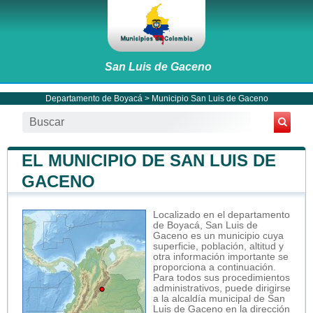
San Luis de Gaceno
Departamento de Boyacá
>
Municipio San Luis de Gaceno
EL MUNICIPIO DE SAN LUIS DE
GACENO
Localizado en el departamento
de Boyacá, San Luis de
Gaceno es un municipio cuya
superficie, población, altitud y
otra información importante se
proporciona a continuación.
Para todos sus procedimientos
administrativos, puede dirigirse
a la alcaldía municipal de San
Luis de Gaceno en la dirección