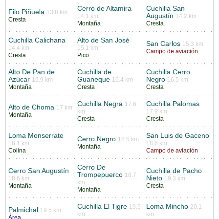
Cerro de Altamira
Cuchilla San
Filo Piñuela
13.8 km
Augustín
14.1 km
14.2 km
Cresta
Montaña
Cresta
Cuchilla Calichana
Alto de San José
San Carlos
15.3 km
14.4 km
15.1 km
Campo de aviación
Cresta
Pico
Alto De Pan de
Cuchilla de
Cuchilla Cerro
Azúcar
Guaneque
Negro
15.9 km
16.4 km
16.5 km
Montaña
Cresta
Cresta
Cuchilla Negra
Cuchilla Palomas
17.6
Alto de Choma
17 km
km
17.9 km
Montaña
Cresta
Cresta
Loma Monserrate
San Luis de Gaceno
Cerro Negro
18.5 km
18.1 km
18.6 km
Montaña
Colina
Campo de aviación
Cerro De
Cerro San Augustín
Cuchilla de Pacho
Trompepuerco
18.7
Nieto
18.6 km
19.3 km
km
Montaña
Cresta
Montaña
Cuchilla El Tigre
Loma Mincho
19.5
20.1
Palmichal
19.5 km
km
km
Área