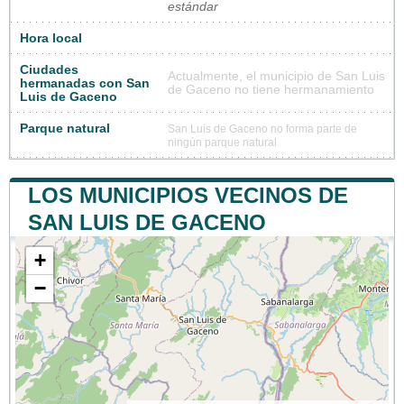
estándar
Hora local
Ciudades
Actualmente, el municipio de San Luis
hermanadas con San
de Gaceno no tiene hermanamiento
Luis de Gaceno
Parque natural
San Luis de Gaceno no forma parte de
ningún parque natural
LOS MUNICIPIOS VECINOS DE
SAN LUIS DE GACENO
+
−