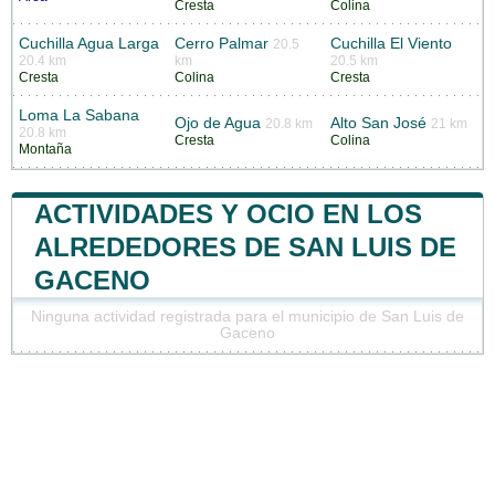
Cresta
Colina
Cuchilla Agua Larga
Cerro Palmar
Cuchilla El Viento
20.5
20.4 km
km
20.5 km
Cresta
Colina
Cresta
Loma La Sabana
Ojo de Agua
Alto San José
20.8 km
21 km
20.8 km
Cresta
Colina
Montaña
ACTIVIDADES Y OCIO EN LOS
ALREDEDORES DE SAN LUIS DE
GACENO
Ninguna actividad registrada para el municipio de San Luis de
Gaceno