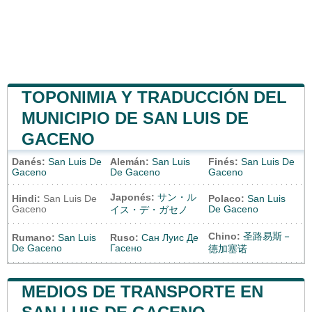
TOPONIMIA Y TRADUCCIÓN DEL
MUNICIPIO DE SAN LUIS DE
GACENO
Danés:
San Luis De
Alemán:
San Luis
Finés:
San Luis De
Gaceno
De Gaceno
Gaceno
Japonés:
サン・ル
Hindi:
San Luis De
Polaco:
San Luis
Gaceno
De Gaceno
イス・デ・ガセノ
Chino:
圣路易斯－
Rumano:
San Luis
Ruso:
Сан Луис Де
De Gaceno
Гасено
德加塞诺
MEDIOS DE TRANSPORTE EN