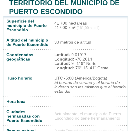
TERRITORIO DEL MUNICIPIO DE
PUERTO ESCONDIDO
Superficie del
41 700 hectáreas
municipio de Puerto
417,00 km²
(161,00 sq mi)
Escondido
Altitud del municipio
30 metros de altitud
de Puerto Escondido
Coordenadas
Latitud:
9.01917
geográficas
Longitud:
-76.2614
Latitud:
9° 1' 9'' Norte
Longitud:
76° 15' 41'' Oeste
Huso horario
UTC
-5:00 (America/Bogota)
El horario de verano y el horario de
invierno son los mismos que el horario
estándar
Hora local
Ciudades
Actualmente, el municipio de Puerto
hermanadas con
Escondido no tiene hermanamiento
Puerto Escondido
Parque natural
Puerto Escondido no forma parte de ningún