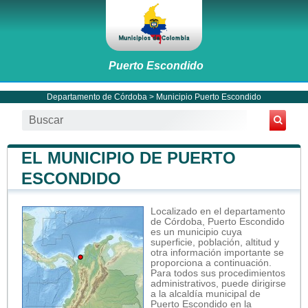
Puerto Escondido
Departamento de Córdoba
>
Municipio Puerto Escondido
EL MUNICIPIO DE PUERTO
ESCONDIDO
Localizado en el departamento
de Córdoba, Puerto Escondido
es un municipio cuya
superficie, población, altitud y
otra información importante se
proporciona a continuación.
Para todos sus procedimientos
administrativos, puede dirigirse
a la alcaldía municipal de
Puerto Escondido en la