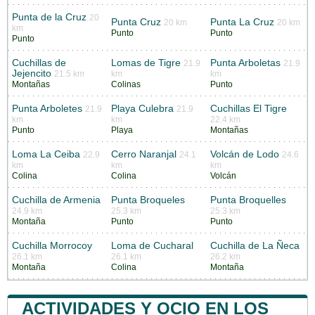
Punta de la Cruz
20
Punta Cruz
Punta La Cruz
20 km
20 km
km
Punto
Punto
Punto
Cuchillas de
Lomas de Tigre
Punta Arboletas
21.9
21.9
Jejencito
21.5 km
km
km
Montañas
Colinas
Punto
Punta Arboletes
Playa Culebra
Cuchillas El Tigre
21.9
21.9
km
km
22.4 km
Punto
Playa
Montañas
Loma La Ceiba
Cerro Naranjal
Volcán de Lodo
22.9
24.1
24.6
km
km
km
Colina
Colina
Volcán
Cuchilla de Armenia
Punta Broqueles
Punta Broquelles
24.9 km
25.3 km
25.3 km
Montaña
Punto
Punto
Cuchilla Morrocoy
Loma de Cucharal
Cuchilla de La Ñeca
26.1 km
26.1 km
26.2 km
Montaña
Colina
Montaña
ACTIVIDADES Y OCIO EN LOS