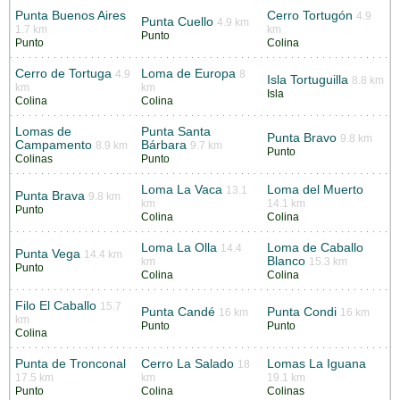
Punta Buenos Aires
Cerro Tortugón
4.9
Punta Cuello
4.9 km
1.7 km
km
Punto
Punto
Colina
Cerro de Tortuga
Loma de Europa
4.9
8
Isla Tortuguilla
8.8 km
km
km
Isla
Colina
Colina
Lomas de
Punta Santa
Punta Bravo
9.8 km
Campamento
Bárbara
8.9 km
9.7 km
Punto
Colinas
Punto
Loma La Vaca
Loma del Muerto
13.1
Punta Brava
9.8 km
km
14.1 km
Punto
Colina
Colina
Loma La Olla
Loma de Caballo
14.4
Punta Vega
14.4 km
Blanco
km
15.3 km
Punto
Colina
Colina
Filo El Caballo
15.7
Punta Candé
Punta Condi
16 km
16 km
km
Punto
Punto
Colina
Punta de Tronconal
Cerro La Salado
Lomas La Iguana
18
17.5 km
km
19.1 km
Punto
Colina
Colinas