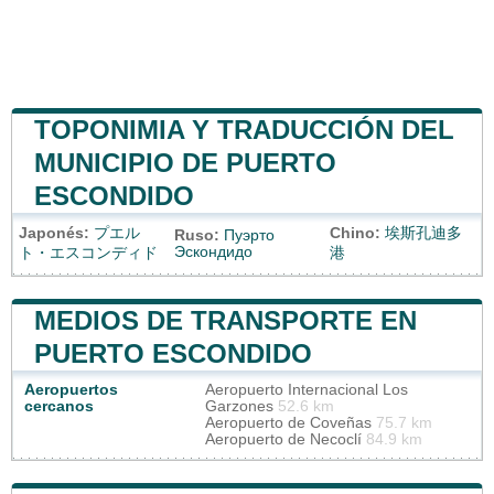
TOPONIMIA Y TRADUCCIÓN DEL
MUNICIPIO DE PUERTO
ESCONDIDO
Japonés:
プエル
Chino:
埃斯孔迪多
Ruso:
Пуэрто
Эскондидо
ト・エスコンディド
港
MEDIOS DE TRANSPORTE EN
PUERTO ESCONDIDO
Aeropuertos
Aeropuerto Internacional Los
cercanos
Garzones
52.6 km
Aeropuerto de Coveñas
75.7 km
Aeropuerto de Necoclí
84.9 km