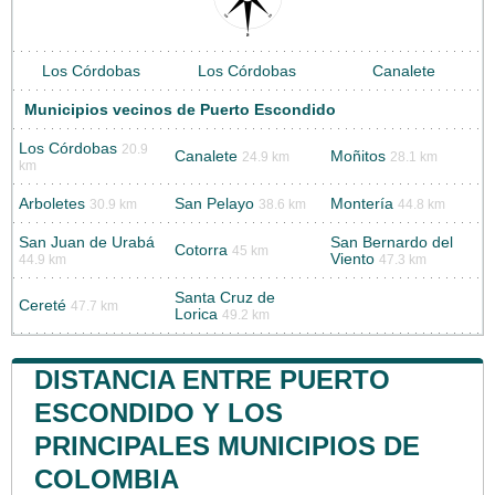
Los Córdobas
Los Córdobas
Canalete
Municipios vecinos de Puerto Escondido
Los Córdobas
20.9
Canalete
Moñitos
24.9 km
28.1 km
km
Arboletes
San Pelayo
Montería
30.9 km
38.6 km
44.8 km
San Juan de Urabá
San Bernardo del
Cotorra
45 km
Viento
44.9 km
47.3 km
Santa Cruz de
Cereté
47.7 km
Lorica
49.2 km
DISTANCIA ENTRE PUERTO
ESCONDIDO Y LOS
PRINCIPALES MUNICIPIOS DE
COLOMBIA