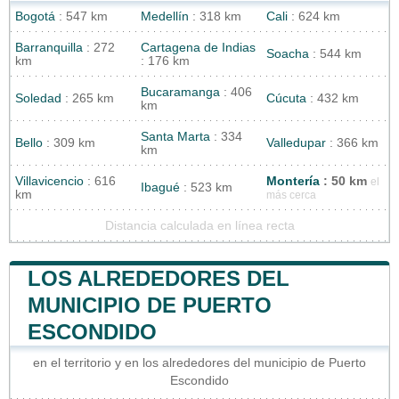
Bogotá
: 547 km
Medellín
: 318 km
Cali
: 624 km
Barranquilla
: 272
Cartagena de Indias
Soacha
: 544 km
km
: 176 km
Bucaramanga
: 406
Soledad
: 265 km
Cúcuta
: 432 km
km
Santa Marta
: 334
Bello
: 309 km
Valledupar
: 366 km
km
Villavicencio
: 616
Montería
: 50 km
el
Ibagué
: 523 km
km
más cerca
Distancia calculada en línea recta
LOS ALREDEDORES DEL
MUNICIPIO DE PUERTO
ESCONDIDO
en el territorio y en los alrededores del municipio de Puerto
Escondido