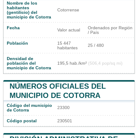
Nombre de los
habitantes
Cotorrense
(gentilicio) del
municipio de Cotorra
Fecha
Ordenados por Región
Valor actual
/ País
Población
15 447
25 / 480
habitantes
Densidad de
población del
195,5 hab./km²
(506,4 pop/sq mi)
municipio de Cotorra
NÚMEROS OFICIALES DEL
MUNICIPIO DE COTORRA
Código del municipio
23300
de Cotorra
Código postal
230501