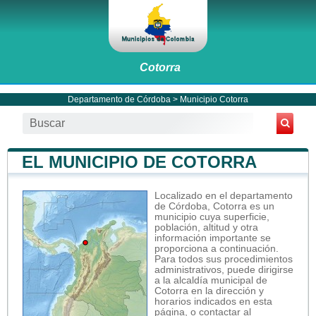
Cotorra
Departamento de Córdoba
>
Municipio Cotorra
EL MUNICIPIO DE COTORRA
Localizado en el departamento
de Córdoba, Cotorra es un
municipio cuya superficie,
población, altitud y otra
información importante se
proporciona a continuación.
Para todos sus procedimientos
administrativos, puede dirigirse
a la alcaldía municipal de
Cotorra en la dirección y
horarios indicados en esta
página, o contactar al