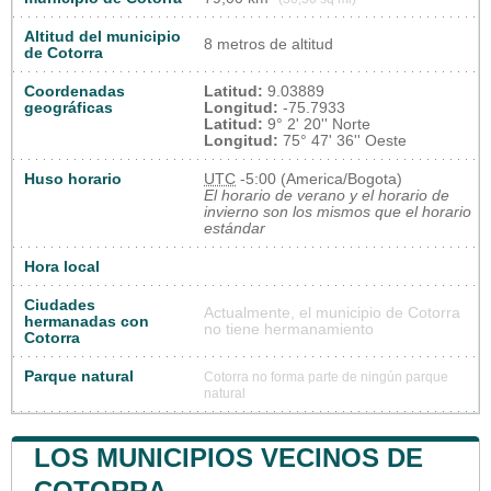
Altitud del municipio
8 metros de altitud
de Cotorra
Coordenadas
Latitud:
9.03889
geográficas
Longitud:
-75.7933
Latitud:
9° 2' 20'' Norte
Longitud:
75° 47' 36'' Oeste
Huso horario
UTC
-5:00 (America/Bogota)
El horario de verano y el horario de
invierno son los mismos que el horario
estándar
Hora local
Ciudades
Actualmente, el municipio de Cotorra
hermanadas con
no tiene hermanamiento
Cotorra
Parque natural
Cotorra no forma parte de ningún parque
natural
LOS MUNICIPIOS VECINOS DE
COTORRA