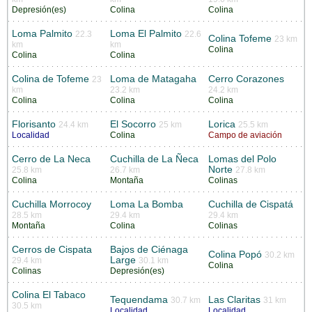
Depresión(es)
Colina
Colina
Loma Palmito
Loma El Palmito
22.3
22.6
Colina Tofeme
23 km
km
km
Colina
Colina
Colina
Colina de Tofeme
Loma de Matagaha
Cerro Corazones
23
km
23.2 km
24.2 km
Colina
Colina
Colina
Florisanto
El Socorro
Lorica
24.4 km
25 km
25.5 km
Localidad
Colina
Campo de aviación
Cerro de La Neca
Cuchilla de La Ñeca
Lomas del Polo
Norte
25.8 km
26.7 km
27.8 km
Colina
Montaña
Colinas
Cuchilla Morrocoy
Loma La Bomba
Cuchilla de Cispatá
28.5 km
29.4 km
29.4 km
Montaña
Colina
Colinas
Cerros de Cispata
Bajos de Ciénaga
Colina Popó
30.2 km
Large
29.4 km
30.1 km
Colina
Colinas
Depresión(es)
Colina El Tabaco
Tequendama
Las Claritas
30.7 km
31 km
30.5 km
Localidad
Localidad