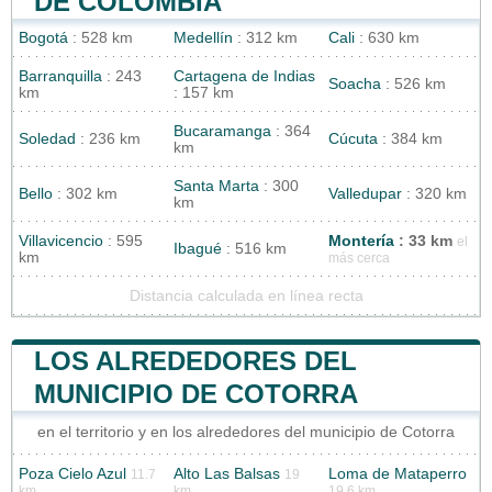
DE COLOMBIA
Bogotá
: 528 km
Medellín
: 312 km
Cali
: 630 km
Barranquilla
: 243
Cartagena de Indias
Soacha
: 526 km
km
: 157 km
Bucaramanga
: 364
Soledad
: 236 km
Cúcuta
: 384 km
km
Santa Marta
: 300
Bello
: 302 km
Valledupar
: 320 km
km
Villavicencio
: 595
Montería
: 33 km
el
Ibagué
: 516 km
km
más cerca
Distancia calculada en línea recta
LOS ALREDEDORES DEL
MUNICIPIO DE COTORRA
en el territorio y en los alrededores del municipio de Cotorra
Poza Cielo Azul
Alto Las Balsas
Loma de Mataperro
11.7
19
km
km
19.6 km