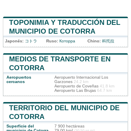
TOPONIMIA Y TRADUCCIÓN DEL
MUNICIPIO DE COTORRA
Japonés:
コトラ
Ruso:
Которра
Chino:
科托拉
MEDIOS DE TRANSPORTE EN
COTORRA
Aeropuertos
Aeropuerto Internacional Los
cercanos
Garzones
24.2 km
Aeropuerto de Coveñas
41.8 km
Aeropuerto Las Brujas
64.7 km
TERRITORIO DEL MUNICIPIO DE
COTORRA
Superficie del
7 900 hectáreas
municipio de Cotorra
79,00 km²
(30,50 sq mi)