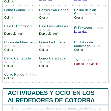
Colina
Loma Grande
Cerros San Carlos
Colina de San
31.3
Carlos
km
31.5 km
31.5 km
Colina
Cresta
Cresta
Bajo El Chorrillo
Bajo Los Cabrales
31.5
El Proyecto
32.3 km
km
31.9 km
Localidad
Depresión(es)
Depresión(es)
Colina de Manchego
Loma La Cureña
Cuchillas de
Manchego
32.7 km
33.3 km
34 km
Colina
Colina
Colina
Cerro Cantagallo
Loma Carediablo
Tolú
34.3 km
34.2 km
34.2 km
Campo de aviación
Colina
Colina
Cerro Pando
34.5 km
Colina
ACTIVIDADES Y OCIO EN LOS
ALREDEDORES DE COTORRA
Ninguna actividad registrada para el municipio de Cotorra