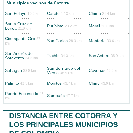
Municipios vecinos de Cotorra
San Pelayo
Cereté
Chimá
10.2 km
17.3 km
21.4 km
Santa Cruz de
Purísima
Momil
23.2 km
26.6 km
Lorica
21.9 km
Ciénaga de Oro
27
San Carlos
Montería
28.3 km
33.6 km
km
San Andrés de
Tuchín
San Antero
34.3 km
36.9 km
Sotavento
34.3 km
San Bernardo del
Sahagún
Coveñas
38.8 km
42.2 km
Viento
38.9 km
Palmito
Moñitos
Chinú
42.5 km
43.7 km
43.9 km
Puerto Escondido
45
Sampués
47.7 km
km
DISTANCIA ENTRE COTORRA Y
LOS PRINCIPALES MUNICIPIOS