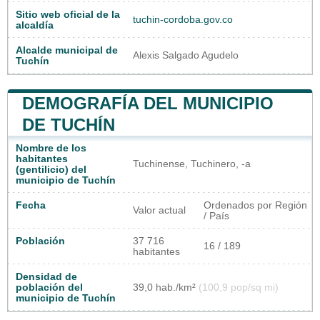
Sitio web oficial de la
tuchin-cordoba.gov.co
alcaldía
Alcalde municipal de
Alexis Salgado Agudelo
Tuchín
DEMOGRAFÍA DEL MUNICIPIO
DE TUCHÍN
Nombre de los
habitantes
Tuchinense, Tuchinero, -a
(gentilicio) del
municipio de Tuchín
Fecha
Ordenados por Región
Valor actual
/ País
Población
37 716
16 / 189
habitantes
Densidad de
población del
39,0 hab./km²
(100,9 pop/sq mi)
municipio de Tuchín