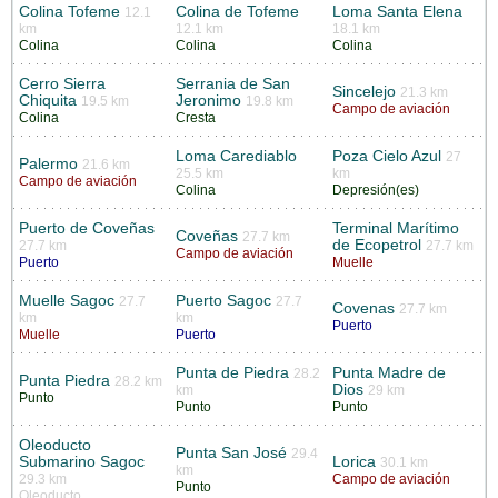
Colina Tofeme
Colina de Tofeme
Loma Santa Elena
12.1
km
12.1 km
18.1 km
Colina
Colina
Colina
Cerro Sierra
Serrania de San
Sincelejo
21.3 km
Chiquita
Jeronimo
19.5 km
19.8 km
Campo de aviación
Colina
Cresta
Loma Carediablo
Poza Cielo Azul
27
Palermo
21.6 km
25.5 km
km
Campo de aviación
Colina
Depresión(es)
Puerto de Coveñas
Terminal Marítimo
Coveñas
27.7 km
de Ecopetrol
27.7 km
27.7 km
Campo de aviación
Puerto
Muelle
Muelle Sagoc
Puerto Sagoc
27.7
27.7
Covenas
27.7 km
km
km
Puerto
Muelle
Puerto
Punta de Piedra
Punta Madre de
28.2
Punta Piedra
28.2 km
Dios
km
29 km
Punto
Punto
Punto
Oleoducto
Punta San José
29.4
Submarino Sagoc
Lorica
30.1 km
km
29.3 km
Campo de aviación
Punto
Oleoducto