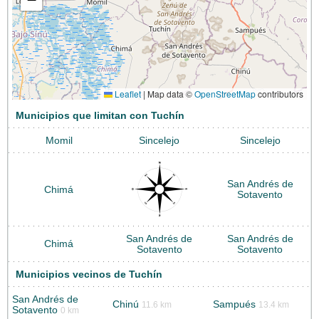
Leaflet
|
Map data ©
OpenStreetMap
contributors
Municipios que limitan con Tuchín
Momil
Sincelejo
Sincelejo
San Andrés de
Chimá
Sotavento
San Andrés de
San Andrés de
Chimá
Sotavento
Sotavento
Municipios vecinos de Tuchín
San Andrés de
Chinú
Sampués
11.6 km
13.4 km
Sotavento
0 km