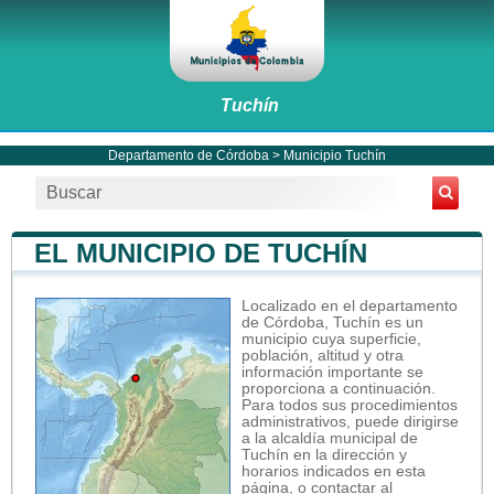
Tuchín
Departamento de Córdoba
>
Municipio Tuchín
EL MUNICIPIO DE TUCHÍN
Localizado en el departamento
de Córdoba, Tuchín es un
municipio cuya superficie,
población, altitud y otra
información importante se
proporciona a continuación.
Para todos sus procedimientos
administrativos, puede dirigirse
a la alcaldía municipal de
Tuchín en la dirección y
horarios indicados en esta
página, o contactar al