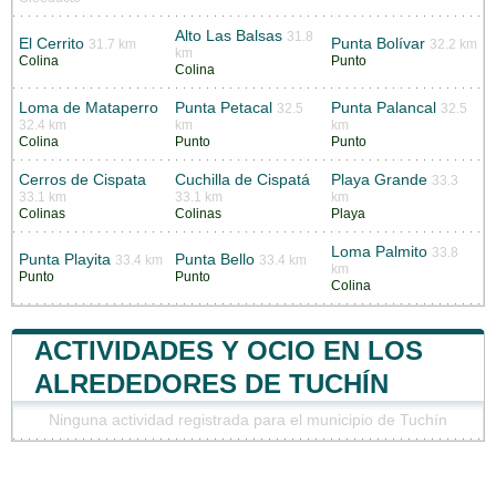
Alto Las Balsas
31.8
El Cerrito
Punta Bolívar
31.7 km
32.2 km
km
Colina
Punto
Colina
Loma de Mataperro
Punta Petacal
Punta Palancal
32.5
32.5
32.4 km
km
km
Colina
Punto
Punto
Cerros de Cispata
Cuchilla de Cispatá
Playa Grande
33.3
33.1 km
33.1 km
km
Colinas
Colinas
Playa
Loma Palmito
33.8
Punta Playita
Punta Bello
33.4 km
33.4 km
km
Punto
Punto
Colina
ACTIVIDADES Y OCIO EN LOS
ALREDEDORES DE TUCHÍN
Ninguna actividad registrada para el municipio de Tuchín