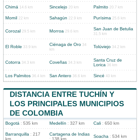
Chimá
Sincelejo
Palmito
14.6 km
20 km
20.7 km
Momil
Sahagún
Purísima
22 km
22.9 km
25.6 km
San Juan de Betulia
Corozal
Morroa
29.5 km
29.6 km
31.5 km
Ciénaga de Oro
34
El Roble
Tolúviejo
33.9 km
34.2 km
km
Santa Cruz de
Cotorra
Coveñas
34.3 km
34.3 km
Lorica
36 km
Los Palmitos
San Antero
Sincé
36.4 km
36.6 km
40 km
DISTANCIA ENTRE TUCHÍN Y
LOS PRINCIPALES MUNICIPIOS
DE COLOMBIA
Bogotá
: 535 km
Medellín
: 327 km
Cali
: 650 km
Barranquilla
: 217
Cartagena de Indias
Soacha
: 534 km
km
: 138 km