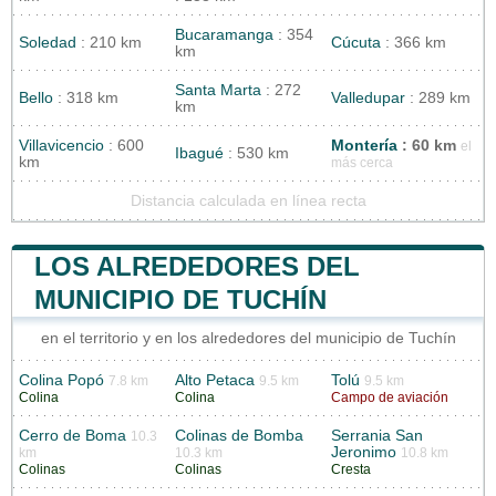
Bucaramanga
: 354
Soledad
: 210 km
Cúcuta
: 366 km
km
Santa Marta
: 272
Bello
: 318 km
Valledupar
: 289 km
km
Villavicencio
: 600
Montería
: 60 km
el
Ibagué
: 530 km
km
más cerca
Distancia calculada en línea recta
LOS ALREDEDORES DEL
MUNICIPIO DE TUCHÍN
en el territorio y en los alrededores del municipio de Tuchín
Colina Popó
Alto Petaca
Tolú
7.8 km
9.5 km
9.5 km
Colina
Colina
Campo de aviación
Cerro de Boma
Colinas de Bomba
Serrania San
10.3
Jeronimo
km
10.3 km
10.8 km
Colinas
Colinas
Cresta