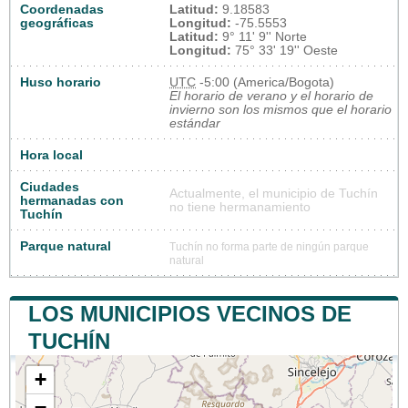
Coordenadas
Latitud:
9.18583
geográficas
Longitud:
-75.5553
Latitud:
9° 11' 9'' Norte
Longitud:
75° 33' 19'' Oeste
Huso horario
UTC
-5:00 (America/Bogota)
El horario de verano y el horario de
invierno son los mismos que el horario
estándar
Hora local
Ciudades
Actualmente, el municipio de Tuchín
hermanadas con
no tiene hermanamiento
Tuchín
Parque natural
Tuchín no forma parte de ningún parque
natural
LOS MUNICIPIOS VECINOS DE
TUCHÍN
+
−