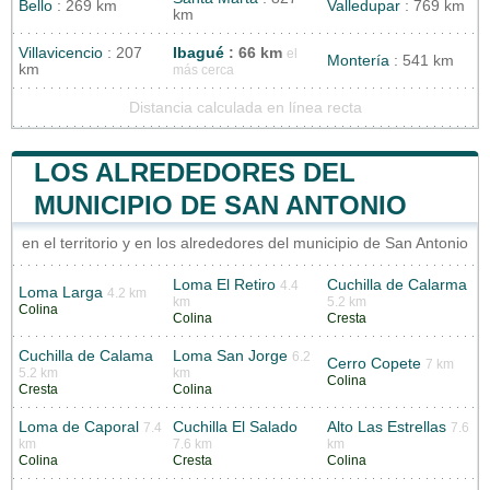
Bello
: 269 km
Valledupar
: 769 km
km
Villavicencio
: 207
Ibagué
: 66 km
el
Montería
: 541 km
km
más cerca
Distancia calculada en línea recta
LOS ALREDEDORES DEL
MUNICIPIO DE SAN ANTONIO
en el territorio y en los alrededores del municipio de San Antonio
Loma El Retiro
Cuchilla de Calarma
4.4
Loma Larga
4.2 km
km
5.2 km
Colina
Colina
Cresta
Cuchilla de Calama
Loma San Jorge
6.2
Cerro Copete
7 km
5.2 km
km
Colina
Cresta
Colina
Loma de Caporal
Cuchilla El Salado
Alto Las Estrellas
7.4
7.6
km
7.6 km
km
Colina
Cresta
Colina