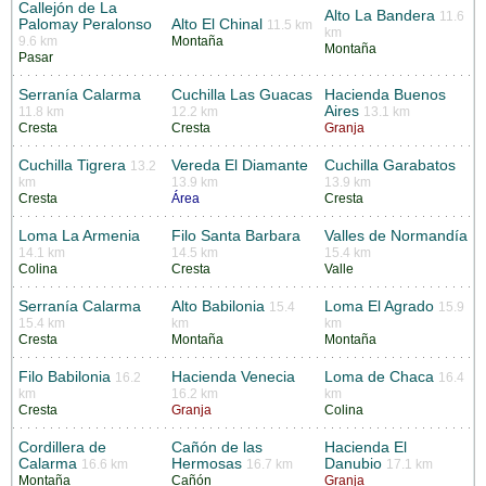
Callejón de La
Alto La Bandera
11.6
Palomay Peralonso
Alto El Chinal
11.5 km
km
9.6 km
Montaña
Montaña
Pasar
Serranía Calarma
Cuchilla Las Guacas
Hacienda Buenos
Aires
11.8 km
12.2 km
13.1 km
Cresta
Cresta
Granja
Cuchilla Tigrera
Vereda El Diamante
Cuchilla Garabatos
13.2
km
13.9 km
13.9 km
Cresta
Área
Cresta
Loma La Armenia
Filo Santa Barbara
Valles de Normandía
14.1 km
14.5 km
15.4 km
Colina
Cresta
Valle
Serranía Calarma
Alto Babilonia
Loma El Agrado
15.4
15.9
15.4 km
km
km
Cresta
Montaña
Montaña
Filo Babilonia
Hacienda Venecia
Loma de Chaca
16.2
16.4
km
16.2 km
km
Cresta
Granja
Colina
Cordillera de
Cañón de las
Hacienda El
Calarma
Hermosas
Danubio
16.6 km
16.7 km
17.1 km
Montaña
Cañón
Granja