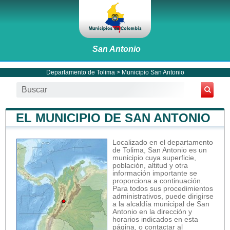
San Antonio
Departamento de Tolima
>
Municipio San Antonio
EL MUNICIPIO DE SAN ANTONIO
Localizado en el departamento
de Tolima, San Antonio es un
municipio cuya superficie,
población, altitud y otra
información importante se
proporciona a continuación.
Para todos sus procedimientos
administrativos, puede dirigirse
a la alcaldía municipal de San
Antonio en la dirección y
horarios indicados en esta
página, o contactar al