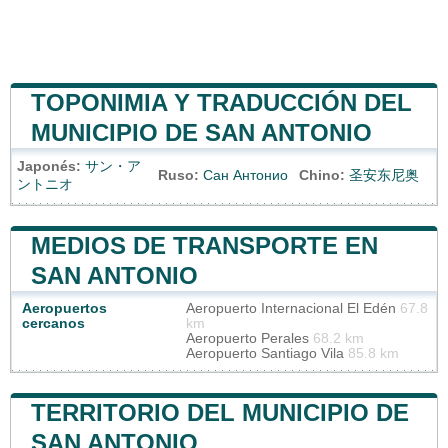
TOPONIMIA Y TRADUCCIÓN DEL
MUNICIPIO DE SAN ANTONIO
Japonés:
サン・ア
Ruso:
Сан Антонио
Chino:
圣安东尼奥
ントニオ
MEDIOS DE TRANSPORTE EN
SAN ANTONIO
Aeropuertos
Aeropuerto Internacional El Edén
67.8
cercanos
km
Aeropuerto Perales
68.2 km
Aeropuerto Santiago Vila
85.8 km
TERRITORIO DEL MUNICIPIO DE
SAN ANTONIO