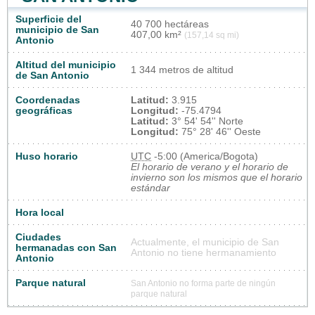
Superficie del
40 700 hectáreas
municipio de San
407,00 km²
(157,14 sq mi)
Antonio
Altitud del municipio
1 344 metros de altitud
de San Antonio
Coordenadas
Latitud:
3.915
geográficas
Longitud:
-75.4794
Latitud:
3° 54' 54'' Norte
Longitud:
75° 28' 46'' Oeste
Huso horario
UTC
-5:00 (America/Bogota)
El horario de verano y el horario de
invierno son los mismos que el horario
estándar
Hora local
Ciudades
Actualmente, el municipio de San
hermanadas con San
Antonio no tiene hermanamiento
Antonio
Parque natural
San Antonio no forma parte de ningún
parque natural