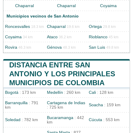
Chaparral
Chaparral
Coyaima
Municipios vecinos de San Antonio
Roncesvalles
Chaparral
Ortega
18.3 km
19.6 km
29.8 km
Coyaima
Ataco
Rioblanco
34 km
36.2 km
45 km
Rovira
Génova
San Luis
46.3 km
48.3 km
49.8 km
DISTANCIA ENTRE SAN
ANTONIO Y LOS PRINCIPALES
MUNICIPIOS DE COLOMBIA
Bogotá
: 173 km
Medellín
: 260 km
Cali
: 128 km
Barranquilla
: 791
Cartagena de Indias
Soacha
: 159 km
km
: 725 km
Bucaramanga
: 442
Soledad
: 782 km
Cúcuta
: 553 km
km
Santa Marta
: 827