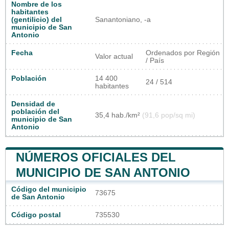
Nombre de los
habitantes
(gentilicio) del
Sanantoniano, -a
municipio de San
Antonio
Fecha
Ordenados por Región
Valor actual
/ País
Población
14 400
24 / 514
habitantes
Densidad de
población del
35,4 hab./km²
(91,6 pop/sq mi)
municipio de San
Antonio
NÚMEROS OFICIALES DEL
MUNICIPIO DE SAN ANTONIO
Código del municipio
73675
de San Antonio
Código postal
735530