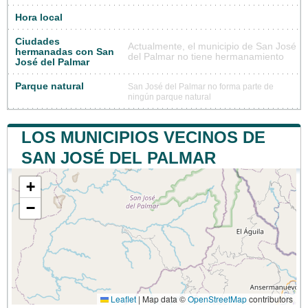
Hora local
Ciudades
Actualmente, el municipio de San José
hermanadas con San
del Palmar no tiene hermanamiento
José del Palmar
Parque natural
San José del Palmar no forma parte de
ningún parque natural
LOS MUNICIPIOS VECINOS DE
SAN JOSÉ DEL PALMAR
+
−
Leaflet
|
Map data ©
OpenStreetMap
contributors