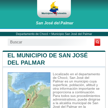
San José del Palmar
Departamento de Chocó
>
Municipio San José del Palmar
EL MUNICIPIO DE SAN JOSÉ
DEL PALMAR
Localizado en el departamento
de Chocó, San José del
Palmar es un municipio cuya
superficie, población, altitud y
otra información importante se
proporciona a continuación.
Para todos sus procedimientos
administrativos, puede dirigirse
a la alcaldía municipal de San
José del Palmar en la