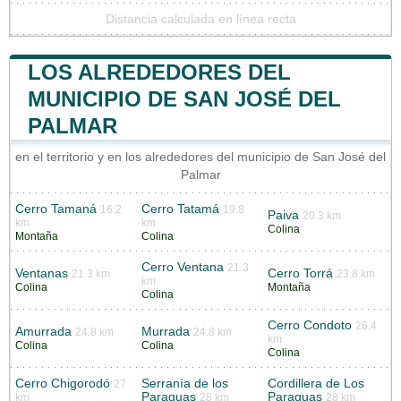
Distancia calculada en línea recta
LOS ALREDEDORES DEL
MUNICIPIO DE SAN JOSÉ DEL
PALMAR
en el territorio y en los alrededores del municipio de San José del
Palmar
Cerro Tamaná
Cerro Tatamá
16.2
19.8
Paiva
20.3 km
km
km
Colina
Montaña
Colina
Cerro Ventana
21.3
Ventanas
Cerro Torrá
21.3 km
23.8 km
km
Colina
Montaña
Colina
Cerro Condoto
26.4
Amurrada
Murrada
24.8 km
24.8 km
km
Colina
Colina
Colina
Cerro Chigorodó
Serranía de los
Cordillera de Los
27
Paraguas
Paraguas
km
28 km
28 km