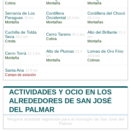
Colina
Montaña
Montaña
Serranía de Los
Cordillera
Cordillera del Chocó
Paraguas
Occidental
28 km
28.4 km
28.4 km
Montaña
Montañas
Montañas
Cuchilla de Tolda
Alto del Brillante
31.4
Cerro Tareno
30.1 km
Seca
29.8 km
km
Colina
Cresta
Montaña
Alto de Plumas
Lomas de Oro Fino
33.4
Cerro Torrá
32.1 km
km
34.8 km
Montaña
Montaña
Colinas
Santa Ana
34.8 km
Campo de aviación
ACTIVIDADES Y OCIO EN LOS
ALREDEDORES DE SAN JOSÉ
DEL PALMAR
Ninguna actividad registrada para el municipio de San José del
Palmar