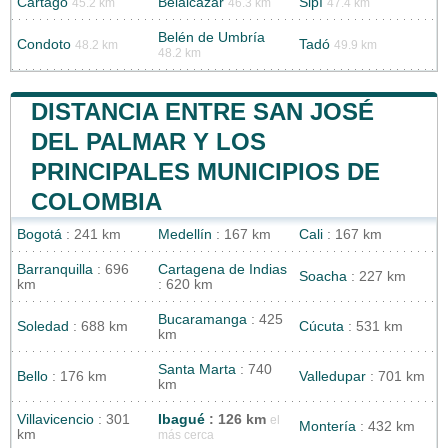
Cartago
Belalcázar
Sipí
45.2 km
46.3 km
47.4 km
Belén de Umbría
Condoto
Tadó
48.2 km
49.9 km
48.2 km
DISTANCIA ENTRE SAN JOSÉ
DEL PALMAR Y LOS
PRINCIPALES MUNICIPIOS DE
COLOMBIA
Bogotá
: 241 km
Medellín
: 167 km
Cali
: 167 km
Barranquilla
: 696
Cartagena de Indias
Soacha
: 227 km
km
: 620 km
Bucaramanga
: 425
Soledad
: 688 km
Cúcuta
: 531 km
km
Santa Marta
: 740
Bello
: 176 km
Valledupar
: 701 km
km
Villavicencio
: 301
Ibagué
: 126 km
el
Montería
: 432 km
km
más cerca