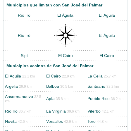
Municipios que limitan con San José del Palmar
Río Iró
El Águila
El Águila
Río Iró
El Águila
Sipí
El Cairo
El Cairo
Municipios vecinos de San José del Palmar
El Águila
El Cairo
La Celia
22.1 km
22.9 km
25.7 km
Argelia
Balboa
Santuario
29.9 km
30.5 km
32.2 km
Ansermanuevo
32.5
Apía
Pueblo Rico
35.8 km
36.2 km
km
Río Iró
La Virginia
Viterbo
36.7 km
39.6 km
42.1 km
Nóvita
Versalles
Toro
42.6 km
42.9 km
44.8 km