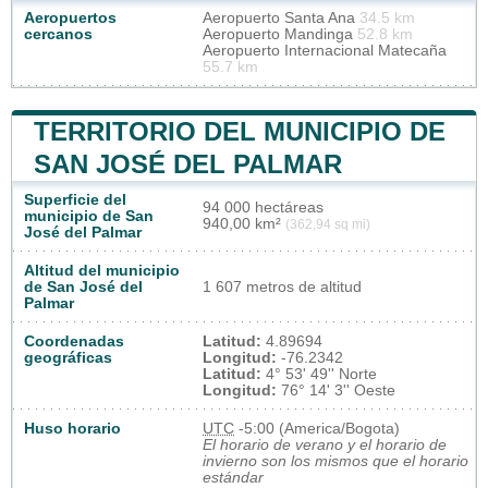
Aeropuertos
Aeropuerto Santa Ana
34.5 km
cercanos
Aeropuerto Mandinga
52.8 km
Aeropuerto Internacional Matecaña
55.7 km
TERRITORIO DEL MUNICIPIO DE
SAN JOSÉ DEL PALMAR
Superficie del
94 000 hectáreas
municipio de San
940,00 km²
(362,94 sq mi)
José del Palmar
Altitud del municipio
de San José del
1 607 metros de altitud
Palmar
Coordenadas
Latitud:
4.89694
geográficas
Longitud:
-76.2342
Latitud:
4° 53' 49'' Norte
Longitud:
76° 14' 3'' Oeste
Huso horario
UTC
-5:00 (America/Bogota)
El horario de verano y el horario de
invierno son los mismos que el horario
estándar