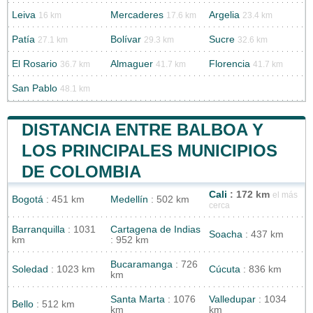
Leiva
Mercaderes
Argelia
16 km
17.6 km
23.4 km
Patía
Bolívar
Sucre
27.1 km
29.3 km
32.6 km
El Rosario
Almaguer
Florencia
36.7 km
41.7 km
41.7 km
San Pablo
48.1 km
DISTANCIA ENTRE BALBOA Y
LOS PRINCIPALES MUNICIPIOS
DE COLOMBIA
Cali
: 172 km
el más
Bogotá
: 451 km
Medellín
: 502 km
cerca
Barranquilla
: 1031
Cartagena de Indias
Soacha
: 437 km
km
: 952 km
Bucaramanga
: 726
Soledad
: 1023 km
Cúcuta
: 836 km
km
Santa Marta
: 1076
Valledupar
: 1034
Bello
: 512 km
km
km