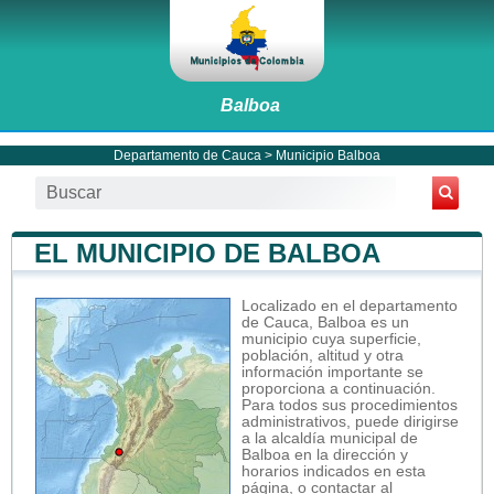
Balboa
Departamento de Cauca
>
Municipio Balboa
EL MUNICIPIO DE BALBOA
Localizado en el departamento
de Cauca, Balboa es un
municipio cuya superficie,
población, altitud y otra
información importante se
proporciona a continuación.
Para todos sus procedimientos
administrativos, puede dirigirse
a la alcaldía municipal de
Balboa en la dirección y
horarios indicados en esta
página, o contactar al