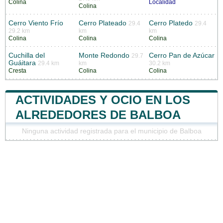
Colina
Localidad
Colina
Cerro Viento Frío
Cerro Plateado
Cerro Platedo
29.4
29.4
29.2 km
km
km
Colina
Colina
Colina
Cuchilla del
Monte Redondo
Cerro Pan de Azúcar
29.7
Guáitara
29.4 km
km
30.2 km
Cresta
Colina
Colina
ACTIVIDADES Y OCIO EN LOS
ALREDEDORES DE BALBOA
Ninguna actividad registrada para el municipio de Balboa