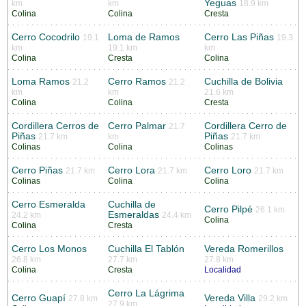
Yeguas
km
km
18.9 km
Colina
Colina
Cresta
Cerro Cocodrilo
Loma de Ramos
Cerro Las Piñas
19.1
19.3
km
19.1 km
km
Colina
Cresta
Colina
Loma Ramos
Cerro Ramos
Cuchilla de Bolivia
21.2
21.2
km
km
21.6 km
Colina
Colina
Cresta
Cordillera Cerros de
Cerro Palmar
Cordillera Cerro de
21.7
Piñas
Piñas
21.7 km
km
21.7 km
Colinas
Colina
Colinas
Cerro Piñas
Cerro Lora
Cerro Loro
21.7 km
21.7 km
21.7 km
Colinas
Colina
Colina
Cerro Esmeralda
Cuchilla de
Cerro Pilpé
26.1 km
Esmeraldas
24.2 km
24.4 km
Colina
Colina
Cresta
Cerro Los Monos
Cuchilla El Tablón
Vereda Romerillos
26.8 km
27.7 km
27.8 km
Colina
Cresta
Localidad
Cerro La Lágrima
Cerro Guapí
Vereda Villa
27.8 km
29.2 km
27.9 km