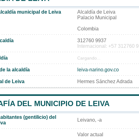
alcaldía municipal de Leiva
Alcaldía de Leiva
Palacio Municipal
Colombia
lcaldía
312760 9937
Internacional: +57 312760 
ldía
Cargando...
de la alcaldía
leiva-narino.gov.co
al de Leiva
Hermes Sánchez Adrada
ÍA DEL MUNICIPIO DE LEIVA
bitantes (gentilicio) del
Leivano, -a
iva
Valor actual