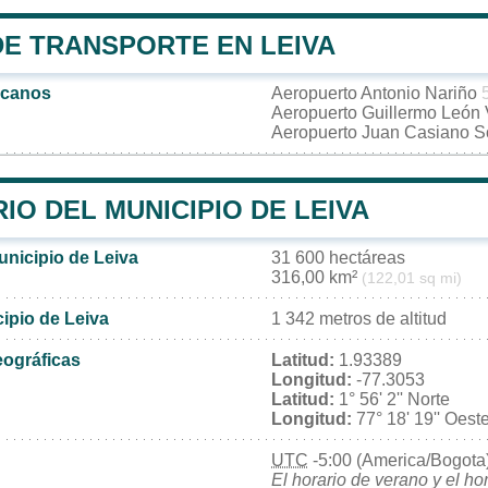
DE TRANSPORTE EN LEIVA
rcanos
Aeropuerto Antonio Nariño
Aeropuerto Guillermo León
Aeropuerto Juan Casiano S
IO DEL MUNICIPIO DE LEIVA
unicipio de Leiva
31 600 hectáreas
316,00 km²
(122,01 sq mi)
cipio de Leiva
1 342 metros de altitud
ográficas
Latitud:
1.93389
Longitud:
-77.3053
Latitud:
1° 56' 2'' Norte
Longitud:
77° 18' 19'' Oest
UTC
-5:00 (America/Bogota
El horario de verano y el ho