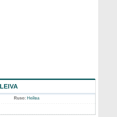
LEIVA
Ruso:
Нейва