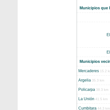
Municipios que l
E
E
Municipios veci
Mercaderes
15.2 
Argelia
35.3 km
Policarpa
38.3 km
La Unión
41.5 km
Cumbitara
44.3 km