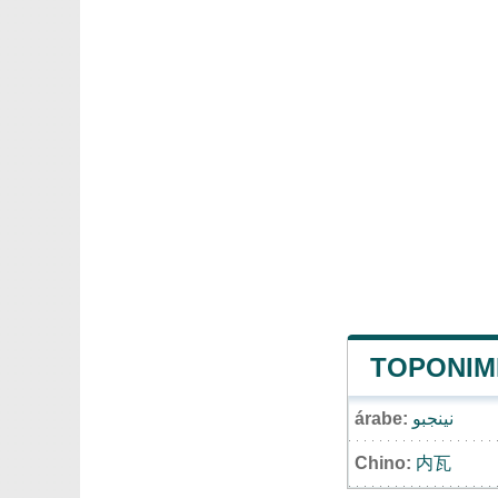
TOPONIMI
árabe:
نينجبو
Chino:
内瓦