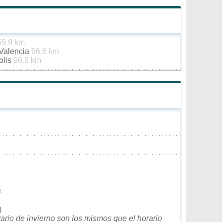
59.9 km
 Valencia
96.6 km
olis
96.8 km
e
)
rario de invierno son los mismos que el horario