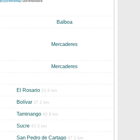
enStreetMap
contributors
Balboa
Mercaderes
Mercaderes
El Rosario
21.6 km
Bolívar
37.2 km
Taminango
40.8 km
Sucre
43.3 km
San Pedro de Cartago
47.1 km