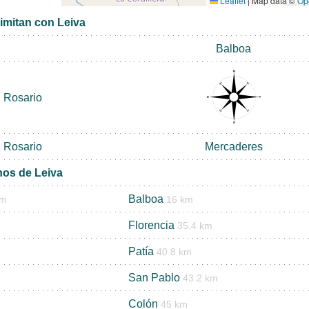
Leaflet
|
Map data ©
Op
imitan con Leiva
Balboa
l Rosario
l Rosario
Mercaderes
nos de Leiva
Balboa
km
16 km
Florencia
35.4 km
Patía
40.8 km
San Pablo
43.2 km
Colón
45 km