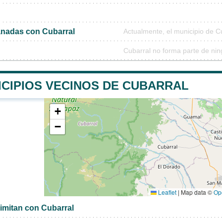
nadas con Cubarral
Actualmente, el municipio de 
Cubarral no forma parte de nin
ICIPIOS VECINOS DE CUBARRAL
+
−
Leaflet
|
Map data ©
Op
limitan con Cubarral