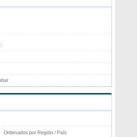
23
obar
Ordenados por Región / País