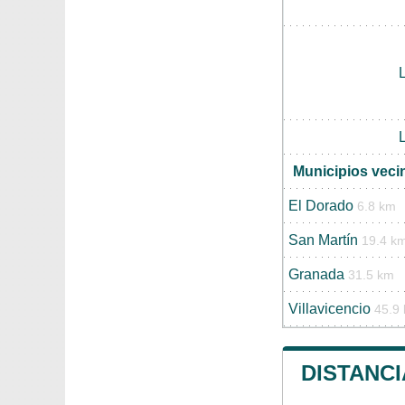
Municipios veci
El Dorado
6.8 km
San Martín
19.4 k
Granada
31.5 km
Villavicencio
45.9
DISTANCI