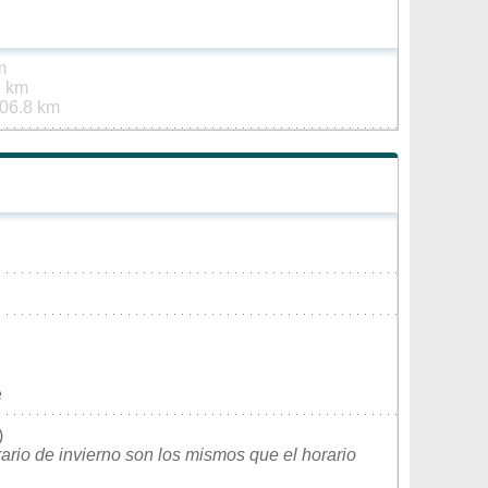
m
6 km
06.8 km
e
)
rario de invierno son los mismos que el horario