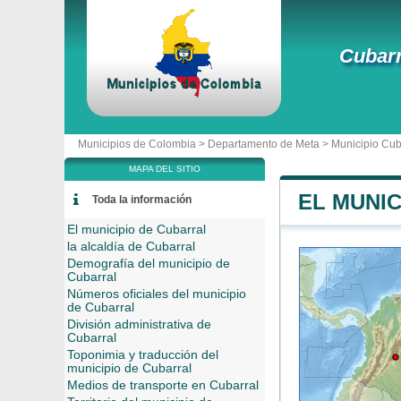
Cubarr
Municipios de Colombia >
Departamento de Meta
>
Municipio Cub
MAPA DEL SITIO
EL MUNI
Toda la información
El municipio de Cubarral
la alcaldía de Cubarral
Demografía del municipio de
Cubarral
Números oficiales del municipio
de Cubarral
División administrativa de
Cubarral
Toponimia y traducción del
municipio de Cubarral
Medios de transporte en Cubarral