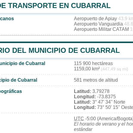
DE TRANSPORTE EN CUBARRAL
rcanos
Aeropuerto de Apiay
43.9 k
Aeropuerto Vanguardia
48.
Aeropuerto Militar CATAM
1
RIO DEL MUNICIPIO DE CUBARRAL
unicipio de Cubarral
115 900 hectáreas
1159,00 km²
(447,49 sq mi)
cipio de Cubarral
581 metros de altitud
ográficas
Latitud:
3.79278
Longitud:
-73.8375
Latitud:
3° 47' 34'' Norte
Longitud:
73° 50' 15'' Oest
UTC
-5:00 (America/Bogota
El horario de verano y el ho
estándar