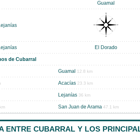
Guamal
Lejanías
Lejanías
El Dorado
nos de Cubarral
Guamal
12.8 km
Acacías
m
23.3 km
Lejanías
36 km
San Juan de Arama
 km
47.1 km
A ENTRE CUBARRAL Y LOS PRINCIPA