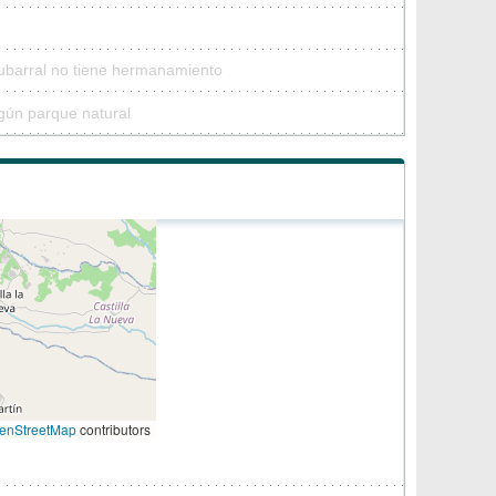
Cubarral no tiene hermanamiento
gún parque natural
enStreetMap
contributors