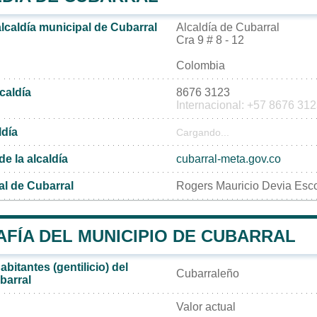
alcaldía municipal de Cubarral
Alcaldía de Cubarral
Cra 9 # 8 - 12
Colombia
lcaldía
8676 3123
Internacional: +57 8676 31
ldía
Cargando...
de la alcaldía
cubarral-meta.gov.co
al de Cubarral
Rogers Mauricio Devia Esc
FÍA DEL MUNICIPIO DE CUBARRAL
bitantes (gentilicio) del
Cubarraleño
barral
Valor actual