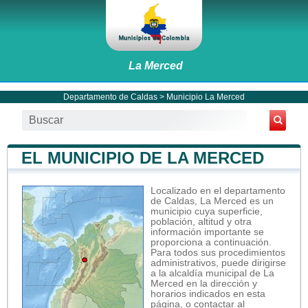
La Merced
Departamento de Caldas
>
Municipio La Merced
EL MUNICIPIO DE LA MERCED
Localizado en el departamento
de Caldas, La Merced es un
municipio cuya superficie,
población, altitud y otra
información importante se
proporciona a continuación.
Para todos sus procedimientos
administrativos, puede dirigirse
a la alcaldía municipal de La
Merced en la dirección y
horarios indicados en esta
página, o contactar al