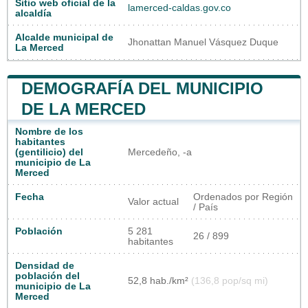
Sitio web oficial de la
lamerced-caldas.gov.co
alcaldía
Alcalde municipal de
Jhonattan Manuel Vásquez Duque
La Merced
DEMOGRAFÍA DEL MUNICIPIO
DE LA MERCED
Nombre de los
habitantes
(gentilicio) del
Mercedeño, -a
municipio de La
Merced
Fecha
Ordenados por Región
Valor actual
/ País
Población
5 281
26 / 899
habitantes
Densidad de
población del
52,8 hab./km²
(136,8 pop/sq mi)
municipio de La
Merced