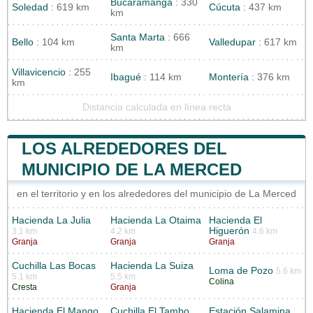
Bucaramanga
: 330
Soledad
: 619 km
Cúcuta
: 437 km
km
Santa Marta
: 666
Bello
: 104 km
Valledupar
: 617 km
km
Villavicencio
: 255
Ibagué
: 114 km
Montería
: 376 km
km
Distancia calculada en línea recta
LOS ALREDEDORES DEL
MUNICIPIO DE LA MERCED
en el territorio y en los alrededores del municipio de La Merced
Hacienda La Julia
Hacienda La Otaima
Hacienda El
Higuerón
3.1 km
4.2 km
4.6 km
Granja
Granja
Granja
Cuchilla Las Bocas
Hacienda La Suiza
Loma de Pozo
5.6 km
5.1 km
5.5 km
Colina
Cresta
Granja
Hacienda El Mango
Cuchilla El Tambo
Estación Salamina