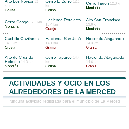
Alto Los Novios
Cerro El Burro
12
12.1
Cerro Tagón
12.3 km
km
km
Montaña
Colina
Colina
Hacienda Rotavista
Alto San Francisco
Cerro Congo
12.9 km
13.4 km
13.8 km
Montaña
Granja
Montaña
Cuchilla Gavilanes
Hacienda San José
Hacienda Aiaganado
14.1 km
14.1 km
14.3 km
Cresta
Granja
Granja
Alto de Cruz de
Cerro Taparco
Hacienda Ataganado
14.4
Helecho
14.3 km
km
14.6 km
Montaña
Colina
Granja
ACTIVIDADES Y OCIO EN LOS
ALREDEDORES DE LA MERCED
Ninguna actividad registrada para el municipio de La Merced