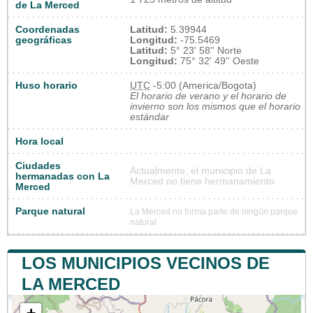
de La Merced
Coordenadas
Latitud:
5.39944
geográficas
Longitud:
-75.5469
Latitud:
5° 23' 58'' Norte
Longitud:
75° 32' 49'' Oeste
Huso horario
UTC
-5:00 (America/Bogota)
El horario de verano y el horario de
invierno son los mismos que el horario
estándar
Hora local
Ciudades
Actualmente, el municipio de La
hermanadas con La
Merced no tiene hermanamiento
Merced
Parque natural
La Merced no forma parte de ningún parque
natural
LOS MUNICIPIOS VECINOS DE
LA MERCED