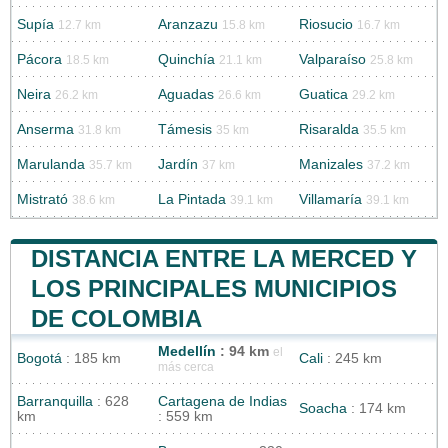
Supía
Aranzazu
Riosucio
12.7 km
15.8 km
16.7 km
Pácora
Quinchía
Valparaíso
18.5 km
21.1 km
25.8 km
Neira
Aguadas
Guatica
26.2 km
26.6 km
29.2 km
Anserma
Támesis
Risaralda
31.8 km
35 km
35.5 km
Marulanda
Jardín
Manizales
35.7 km
37 km
37.2 km
Mistrató
La Pintada
Villamaría
38.6 km
39.1 km
39.1 km
DISTANCIA ENTRE LA MERCED Y
LOS PRINCIPALES MUNICIPIOS
DE COLOMBIA
Medellín
: 94 km
el
Bogotá
: 185 km
Cali
: 245 km
más cerca
Barranquilla
: 628
Cartagena de Indias
Soacha
: 174 km
km
: 559 km