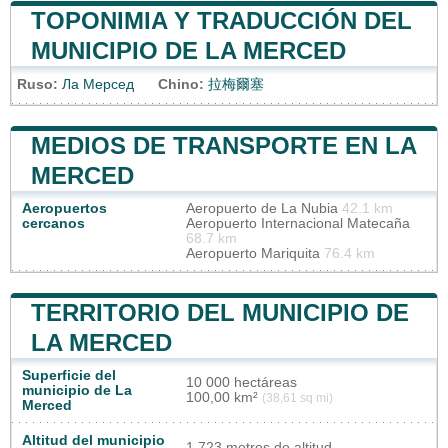
TOPONIMIA Y TRADUCCIÓN DEL
MUNICIPIO DE LA MERCED
Ruso:
Ла Мерсед
Chino:
拉梅爾塞
MEDIOS DE TRANSPORTE EN LA
MERCED
Aeropuertos
Aeropuerto de La Nubia
42.1 km
cercanos
Aeropuerto Internacional Matecaña
68.7 km
Aeropuerto Mariquita
76.4 km
TERRITORIO DEL MUNICIPIO DE
LA MERCED
Superficie del
10 000 hectáreas
municipio de La
100,00 km²
(38,61 sq mi)
Merced
Altitud del municipio
1 723 metros de altitud