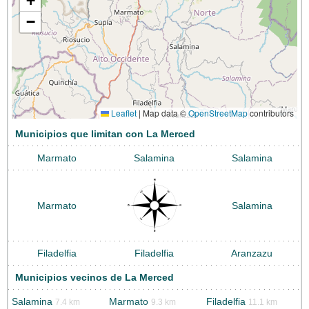
+
−
Leaflet
|
Map data ©
OpenStreetMap
contributors
Municipios que limitan con La Merced
Marmato
Salamina
Salamina
Marmato
Salamina
Filadelfia
Filadelfia
Aranzazu
Municipios vecinos de La Merced
Salamina
Marmato
Filadelfia
7.4 km
9.3 km
11.1 km