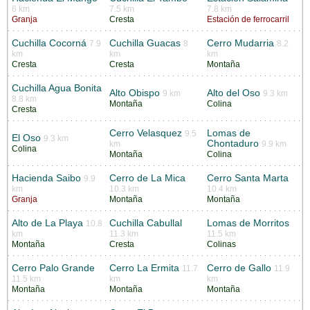
6 km
7.5 km
7.8 km
Granja
Cresta
Estación de ferrocarril
Cuchilla Cocorná
Cuchilla Guacas
Cerro Mudarria
7.9
8
8.2
km
km
km
Cresta
Cresta
Montaña
Cuchilla Agua Bonita
Alto Obispo
Alto del Oso
9 km
9.3 km
8.8 km
Montaña
Colina
Cresta
Cerro Velasquez
Lomas de
9.5
El Oso
9.3 km
Chontaduro
km
9.9 km
Colina
Montaña
Colina
Hacienda Saibo
Cerro de La Mica
Cerro Santa Marta
9.9
km
10.3 km
10.4 km
Granja
Montaña
Montaña
Alto de La Playa
Cuchilla Cabullal
Lomas de Morritos
10.8
km
11.3 km
11.5 km
Montaña
Cresta
Colinas
Cerro Palo Grande
Cerro La Ermita
Cerro de Gallo
11.7
11.9
11.5 km
km
km
Montaña
Montaña
Montaña