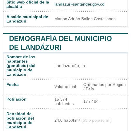
Sitio web oficial de la
landazuri-santander.gov.co
alcaldía
Alcalde municipal de
Marlon Adrián Ballen Castellanos
Landázuri
DEMOGRAFÍA DEL MUNICIPIO
DE LANDÁZURI
Nombre de los
habitantes
(gentilicio) del
Landazureño, -a
municipio de
Landázuri
Fecha
Ordenados por Región
Valor actual
/ País
Población
15 374
17 / 484
habitantes
Densidad de
población del
24,6 hab./km²
(63,6 pop/sq mi)
municipio de
Landázuri