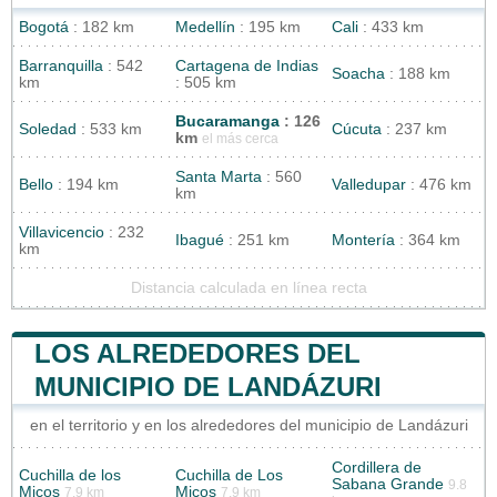
Bogotá
: 182 km
Medellín
: 195 km
Cali
: 433 km
Barranquilla
: 542
Cartagena de Indias
Soacha
: 188 km
km
: 505 km
Bucaramanga
: 126
Soledad
: 533 km
Cúcuta
: 237 km
km
el más cerca
Santa Marta
: 560
Bello
: 194 km
Valledupar
: 476 km
km
Villavicencio
: 232
Ibagué
: 251 km
Montería
: 364 km
km
Distancia calculada en línea recta
LOS ALREDEDORES DEL
MUNICIPIO DE LANDÁZURI
en el territorio y en los alrededores del municipio de Landázuri
Cordillera de
Cuchilla de los
Cuchilla de Los
Sabana Grande
9.8
Micos
Micos
7.9 km
7.9 km