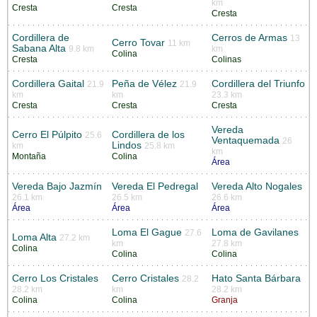
km
Cresta
Cresta
Cresta
Cordillera de
Cerros de Armas
13
Cerro Tovar
11 km
Sabana Alta
9.8 km
km
Colina
Cresta
Colinas
Cordillera Gaital
Peña de Vélez
Cordillera del Triunfo
21.9
21.9
km
km
23.3 km
Cresta
Cresta
Cresta
Vereda
Cerro El Púlpito
Cordillera de los
25.6
Ventaquemada
26
Lindos
km
25.8 km
km
Montaña
Colina
Área
Vereda Bajo Jazmín
Vereda El Pedregal
Vereda Alto Nogales
26.1 km
26.5 km
26.6 km
Área
Área
Área
Loma El Gague
Loma de Gavilanes
27.6
Loma Alta
27.2 km
km
27.8 km
Colina
Colina
Colina
Cerro Los Cristales
Cerro Cristales
Hato Santa Bárbara
28.2
28.2 km
km
28.2 km
Colina
Colina
Granja