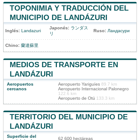
TOPONIMIA Y TRADUCCIÓN DEL
MUNICIPIO DE LANDÁZURI
Japonés:
ランダス
Inglés:
Landazuri
Ruso:
Ландасури
リ
Chino:
蘭達蘇里
MEDIOS DE TRANSPORTE EN
LANDÁZURI
Aeropuertos
Aeropuerto Yariguíes
89.7 km
cercanos
Aeropuerto Internacional Palonegro
122.6 km
Aeropuerto de Otú
133.3 km
TERRITORIO DEL MUNICIPIO DE
LANDÁZURI
Superficie del
62 600 hectáreas