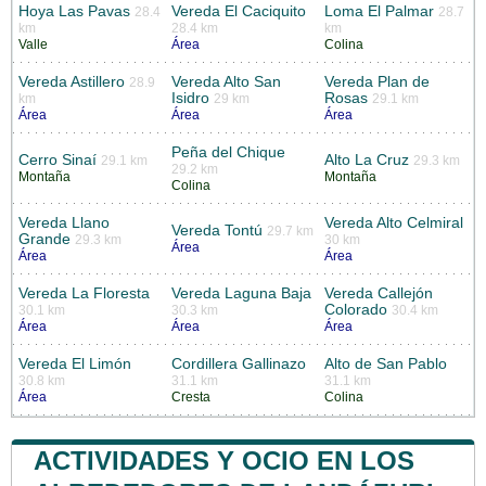
Hoya Las Pavas
Vereda El Caciquito
Loma El Palmar
28.4
28.7
km
28.4 km
km
Valle
Área
Colina
Vereda Astillero
Vereda Alto San
Vereda Plan de
28.9
Isidro
Rosas
km
29 km
29.1 km
Área
Área
Área
Peña del Chique
Cerro Sinaí
Alto La Cruz
29.1 km
29.3 km
29.2 km
Montaña
Montaña
Colina
Vereda Llano
Vereda Alto Celmiral
Vereda Tontú
29.7 km
Grande
29.3 km
30 km
Área
Área
Área
Vereda La Floresta
Vereda Laguna Baja
Vereda Callejón
Colorado
30.1 km
30.3 km
30.4 km
Área
Área
Área
Vereda El Limón
Cordillera Gallinazo
Alto de San Pablo
30.8 km
31.1 km
31.1 km
Área
Cresta
Colina
ACTIVIDADES Y OCIO EN LOS