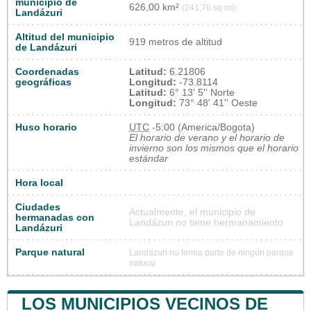
municipio de
626,00 km²
(241,70 sq mi)
Landázuri
Altitud del municipio
919 metros de altitud
de Landázuri
Coordenadas
Latitud:
6.21806
geográficas
Longitud:
-73.8114
Latitud:
6° 13' 5'' Norte
Longitud:
73° 48' 41'' Oeste
Huso horario
UTC
-5:00 (America/Bogota)
El horario de verano y el horario de
invierno son los mismos que el horario
estándar
Hora local
Ciudades
Actualmente, el municipio de
hermanadas con
Landázuri no tiene hermanamiento
Landázuri
Parque natural
Landázuri no forma parte de ningún parque
natural
LOS MUNICIPIOS VECINOS DE