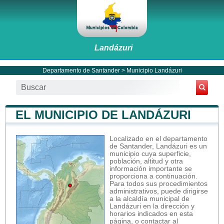
Landázuri
Departamento de Santander
>
Municipio Landázuri
EL MUNICIPIO DE LANDÁZURI
Localizado en el departamento
de Santander, Landázuri es un
municipio cuya superficie,
población, altitud y otra
información importante se
proporciona a continuación.
Para todos sus procedimientos
administrativos, puede dirigirse
a la alcaldía municipal de
Landázuri en la dirección y
horarios indicados en esta
página, o contactar al