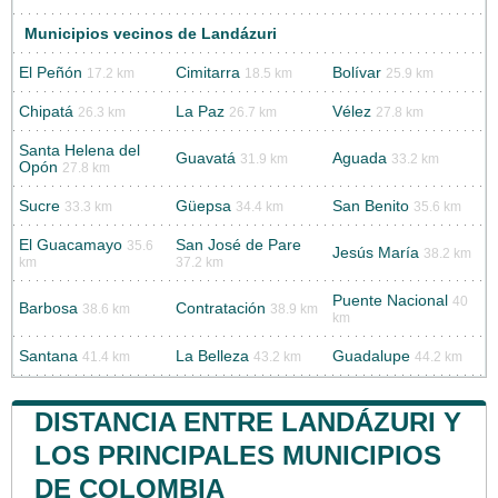
Municipios vecinos de Landázuri
El Peñón
Cimitarra
Bolívar
17.2 km
18.5 km
25.9 km
Chipatá
La Paz
Vélez
26.3 km
26.7 km
27.8 km
Santa Helena del
Guavatá
Aguada
31.9 km
33.2 km
Opón
27.8 km
Sucre
Güepsa
San Benito
33.3 km
34.4 km
35.6 km
El Guacamayo
San José de Pare
35.6
Jesús María
38.2 km
km
37.2 km
Puente Nacional
40
Barbosa
Contratación
38.6 km
38.9 km
km
Santana
La Belleza
Guadalupe
41.4 km
43.2 km
44.2 km
DISTANCIA ENTRE LANDÁZURI Y
LOS PRINCIPALES MUNICIPIOS
DE COLOMBIA