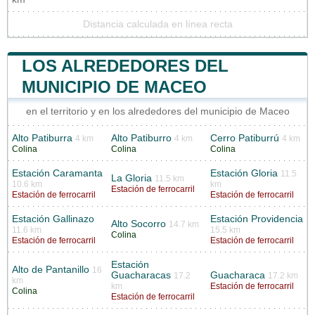
Distancia calculada en línea recta
LOS ALREDEDORES DEL
MUNICIPIO DE MACEO
en el territorio y en los alrededores del municipio de Maceo
Alto Patiburra
Alto Patiburro
Cerro Patiburrú
4 km
4 km
4 km
Colina
Colina
Colina
Estación Caramanta
Estación Gloria
11.5
La Gloria
11.5 km
10.6 km
km
Estación de ferrocarril
Estación de ferrocarril
Estación de ferrocarril
Estación Gallinazo
Estación Providencia
Alto Socorro
14.7 km
11.6 km
15.5 km
Colina
Estación de ferrocarril
Estación de ferrocarril
Estación
Alto de Pantanillo
16
Guacharacas
Guacharaca
17.2
17.2 km
km
km
Estación de ferrocarril
Colina
Estación de ferrocarril