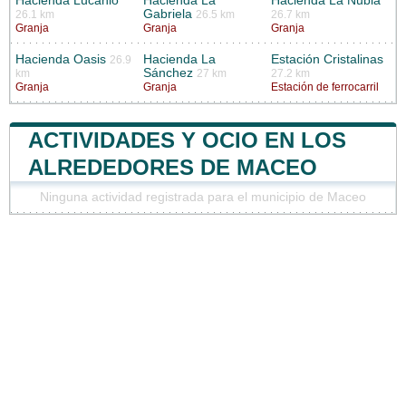
Hacienda Lucanio
Hacienda La
Hacienda La Nubia
Gabriela
26.1 km
26.5 km
26.7 km
Granja
Granja
Granja
Hacienda Oasis
Hacienda La
Estación Cristalinas
26.9
Sánchez
km
27 km
27.2 km
Granja
Granja
Estación de ferrocarril
ACTIVIDADES Y OCIO EN LOS
ALREDEDORES DE MACEO
Ninguna actividad registrada para el municipio de Maceo