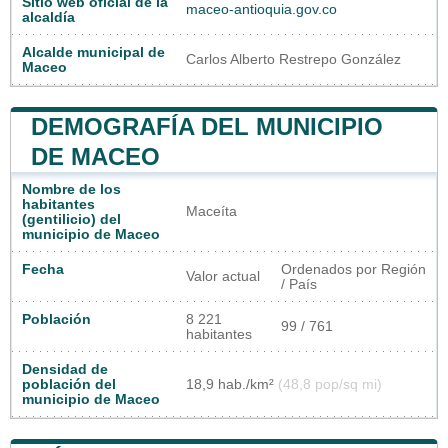
Sitio web oficial de la
maceo-antioquia.gov.co
alcaldía
Alcalde municipal de
Carlos Alberto Restrepo González
Maceo
DEMOGRAFÍA DEL MUNICIPIO
DE MACEO
Nombre de los
habitantes
Maceíta
(gentilicio) del
municipio de Maceo
Fecha
Ordenados por Región
Valor actual
/ País
Población
8 221
99 / 761
habitantes
Densidad de
población del
18,9 hab./km²
(48,8 pop/sq mi)
municipio de Maceo