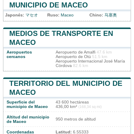
MUNICIPIO DE MACEO
Japonés:
マセオ
Ruso:
Масео
Chino:
马塞奥
MEDIOS DE TRANSPORTE EN
MACEO
Aeropuertos
Aeropuerto de Amalfi
47.6 km
cercanos
Aeropuerto de Otú
51.5 km
Aeropuerto Internacional José María
Córdova
82.6 km
TERRITORIO DEL MUNICIPIO DE
MACEO
Superficie del
43 600 hectáreas
municipio de Maceo
436,00 km²
(168,34 sq mi)
Altitud del municipio
950 metros de altitud
de Maceo
Coordenadas
Latitud:
6.55333