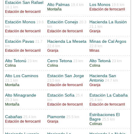
Estación San Rafael
Alto Palmas
Los Monos
19.4 km
19.6 km
18.1 km
Montaña
Estación de ferrocarril
Estación de ferrocarril
Estación Monos
Estación Conejo
Hacienda La Ilusión
19.6
20.3
km
km
21.1 km
Estación de ferrocarril
Estación de ferrocarril
Granja
Estación Pavas
Hacienda La Meseta
Minas de Cal Argos
21.7
km
22.6 km
22.8 km
Estación de ferrocarril
Granja
Minas
Alto Tetonú
Cerro Tetona
Alto Tetoná
23 km
23 km
23 km
Colina
Colina
Colina
Alto Los Caminos
Estación San Jorge
Hacienda San
Antonio
23.1 km
23.5 km
24.7 km
Montaña
Estación de ferrocarril
Granja
Alto Minagrande
Estación Sofía
Estación La Cabaña
25.4
25.3 km
km
25.4 km
Montaña
Estación de ferrocarril
Estación de ferrocarril
Estribaciones El
Cabañas
Piamonte
25.4 km
25.5 km
Bagre
25.5 km
Estación de ferrocarril
Granja
Colinas