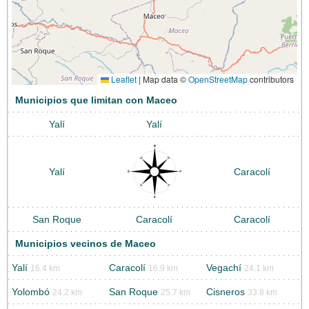
Leaflet
|
Map data ©
OpenStreetMap
contributors
Municipios que limitan con Maceo
Yalí
Yalí
Yalí
Caracolí
San Roque
Caracolí
Caracolí
Municipios vecinos de Maceo
Yalí
Caracolí
Vegachí
16.4 km
16.9 km
24.1 km
Yolombó
San Roque
Cisneros
24.2 km
25.7 km
33.8 km