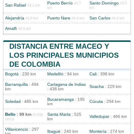
Puerto Berrío
Santo Domingo
42.7
43.5
San Rafael
38.1 km
km
km
Alejandría
Puerto Nare
San Carlos
43.8 km
45.6 km
46.6 km
Amalfi
49.9 km
DISTANCIA ENTRE MACEO Y
LOS PRINCIPALES MUNICIPIOS
DE COLOMBIA
Bogotá
: 230 km
Medellín
: 94 km
Cali
: 398 km
Barranquilla
: 494
Cartagena de Indias
Soacha
: 229 km
km
: 438 km
Bucaramanga
: 195
Soledad
: 485 km
Cúcuta
: 294 km
km
Bello
: 89 km
Santa Marta
: 525
el más
Valledupar
: 466 km
km
cerca
Villavicencio
: 297
Ibagué
: 240 km
Montería
: 274 km
km