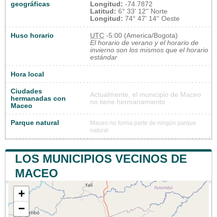
geográficas
Longitud:
-74.7872
Latitud:
6° 33' 12'' Norte
Longitud:
74° 47' 14'' Oeste
Huso horario
UTC
-5:00 (America/Bogota)
El horario de verano y el horario de
invierno son los mismos que el horario
estándar
Hora local
Ciudades
Actualmente, el municipio de Maceo
hermanadas con
no tiene hermanamiento
Maceo
Parque natural
Maceo no forma parte de ningún parque
natural
LOS MUNICIPIOS VECINOS DE
MACEO
+
−