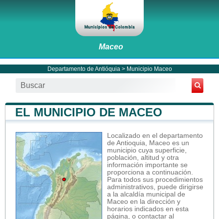
Maceo
Departamento de Antióquia
>
Municipio Maceo
EL MUNICIPIO DE MACEO
Localizado en el departamento
de Antioquia, Maceo es un
municipio cuya superficie,
población, altitud y otra
información importante se
proporciona a continuación.
Para todos sus procedimientos
administrativos, puede dirigirse
a la alcaldía municipal de
Maceo en la dirección y
horarios indicados en esta
página, o contactar al