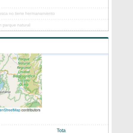
Pesca no tiene hermanamiento
n parque natural
enStreetMap
contributors
Tota