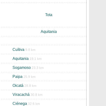
Tota
Aquitania
Cuítiva
9.8 km
Aquitania
19.1 km
Sogamoso
23.3 km
Paipa
25.9 km
Oicatá
28.8 km
Viracachá
30.8 km
Ciénega
32.6 km