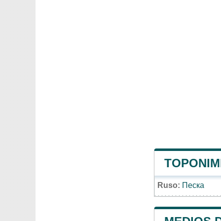
TOPONIMI
Ruso:
Песка