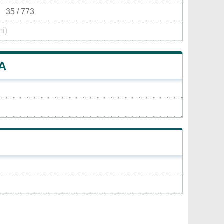
35 / 773
mi)
A