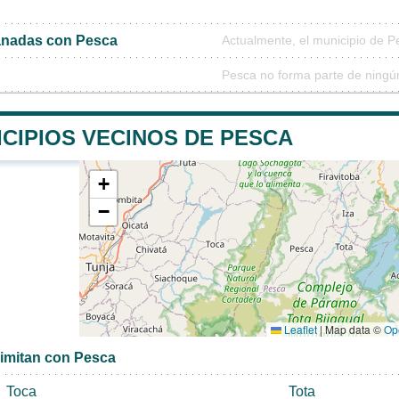
nadas con Pesca
Actualmente, el municipio de 
Pesca no forma parte de ningú
CIPIOS VECINOS DE PESCA
+
−
Leaflet
|
Map data ©
Op
limitan con Pesca
Toca
Tota