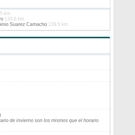
.5 km
ro
133.6 km
minio Suarez Camacho
139.5 km
)
rario de invierno son los mismos que el horario