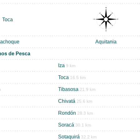
Toca
iachoque
Aquitania
nos de Pesca
Iza
9 km
Toca
16.5 km
Tibasosa
m
21.9 km
Chivatá
25.6 km
Rondón
28.3 km
Soracá
30.1 km
Sotaquirá
32.2 km