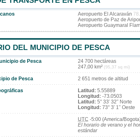
DE TRANSPORTE EN PESCA
rcanos
Aeropuerto El Alcaraván
78
Aeropuerto de Paz de Aripo
Aeropuerto Guaymaral Fla
IO DEL MUNICIPIO DE PESCA
municipio de Pesca
24 700 hectáreas
247,00 km²
(95,37 sq mi)
cipio de Pesca
2 651 metros de altitud
ográficas
Latitud:
5.55889
Longitud:
-73.0503
Latitud:
5° 33' 32'' Norte
Longitud:
73° 3' 1'' Oeste
UTC
-5:00 (America/Bogota
El horario de verano y el ho
estándar