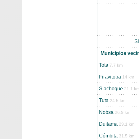
S
Municipios veci
Tota
7.7 km
Firavitoba
14 km
Siachoque
21.1 k
Tuta
24.5 km
Nobsa
26.9 km
Duitama
29.1 km
Cómbita
31.5 km