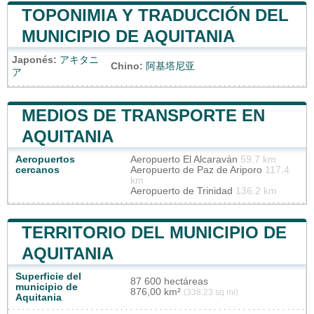
TOPONIMIA Y TRADUCCIÓN DEL
MUNICIPIO DE AQUITANIA
Japonés:
アキタニ
Chino:
阿基塔尼亚
ア
MEDIOS DE TRANSPORTE EN
AQUITANIA
Aeropuertos
Aeropuerto El Alcaraván
59.7 km
cercanos
Aeropuerto de Paz de Ariporo
117.4
km
Aeropuerto de Trinidad
136.2 km
TERRITORIO DEL MUNICIPIO DE
AQUITANIA
Superficie del
87 600 hectáreas
municipio de
876,00 km²
(338,23 sq mi)
Aquitania