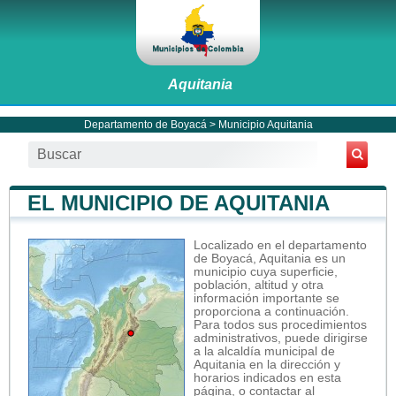
Aquitania
Departamento de Boyacá
>
Municipio Aquitania
EL MUNICIPIO DE AQUITANIA
Localizado en el departamento
de Boyacá, Aquitania es un
municipio cuya superficie,
población, altitud y otra
información importante se
proporciona a continuación.
Para todos sus procedimientos
administrativos, puede dirigirse
a la alcaldía municipal de
Aquitania en la dirección y
horarios indicados en esta
página, o contactar al