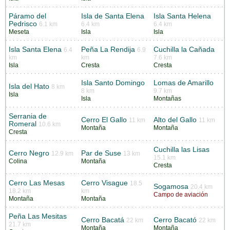
Páramo del
Isla de Santa Elena
Isla Santa Helena
Pedrisco
6.1 km
6.4 km
6.4 km
Meseta
Isla
Isla
Isla Santa Elena
Peña La Rendija
Cuchilla la Cañada
6.4
6.9
km
km
7.6 km
Isla
Cresta
Cresta
Isla Santo Domingo
Lomas de Amarillo
Isla del Hato
8 km
8 km
9.7 km
Isla
Isla
Montañas
Serrania de
Cerro El Gallo
Alto del Gallo
11 km
11 km
Romeral
10.6 km
Montaña
Montaña
Cresta
Cuchilla las Lisas
Cerro Negro
Par de Suse
12.9 km
13 km
15.1 km
Colina
Montaña
Cresta
Cerro Las Mesas
Cerro Visague
18.5
Sogamosa
20.4 km
18.2 km
km
Campo de aviación
Montaña
Montaña
Peña Las Mesitas
Cerro Bacatá
Cerro Bacató
22 km
22 km
21.7 km
Montaña
Montaña