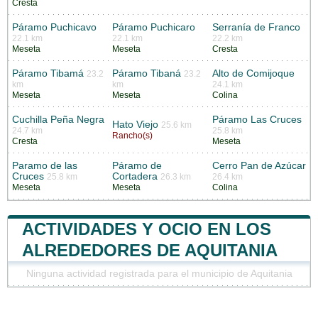
Cresta
Páramo Puchicavo
Páramo Puchicaro
Serranía de Franco
22.1 km
22.1 km
22.2 km
Meseta
Meseta
Cresta
Páramo Tibamá
Páramo Tibaná
Alto de Comijoque
23.2
23.2
km
km
24.1 km
Meseta
Meseta
Colina
Cuchilla Peña Negra
Páramo Las Cruces
Hato Viejo
25.6 km
24.7 km
25.8 km
Rancho(s)
Cresta
Meseta
Paramo de las
Páramo de
Cerro Pan de Azúcar
Cruces
Cortadera
25.8 km
26.3 km
26.4 km
Meseta
Meseta
Colina
ACTIVIDADES Y OCIO EN LOS
ALREDEDORES DE AQUITANIA
Ninguna actividad registrada para el municipio de Aquitania