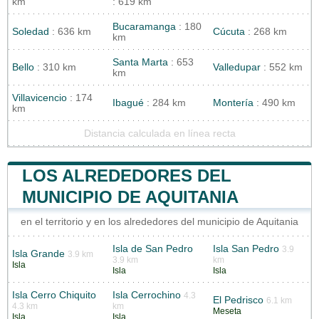
km
: 619 km
Bucaramanga
: 180
Soledad
: 636 km
Cúcuta
: 268 km
km
Santa Marta
: 653
Bello
: 310 km
Valledupar
: 552 km
km
Villavicencio
: 174
Ibagué
: 284 km
Montería
: 490 km
km
Distancia calculada en línea recta
LOS ALREDEDORES DEL
MUNICIPIO DE AQUITANIA
en el territorio y en los alrededores del municipio de Aquitania
Isla de San Pedro
Isla San Pedro
3.9
Isla Grande
3.9 km
3.9 km
km
Isla
Isla
Isla
Isla Cerro Chiquito
Isla Cerrochino
4.3
El Pedrisco
6.1 km
4.3 km
km
Meseta
Isla
Isla