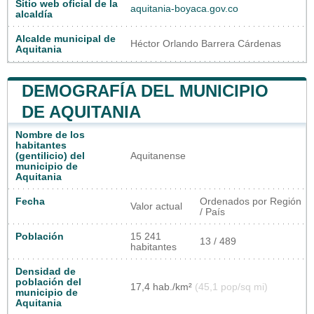
Sitio web oficial de la
aquitania-boyaca.gov.co
alcaldía
Alcalde municipal de
Héctor Orlando Barrera Cárdenas
Aquitania
DEMOGRAFÍA DEL MUNICIPIO
DE AQUITANIA
Nombre de los
habitantes
(gentilicio) del
Aquitanense
municipio de
Aquitania
Fecha
Ordenados por Región
Valor actual
/ País
Población
15 241
13 / 489
habitantes
Densidad de
población del
17,4 hab./km²
(45,1 pop/sq mi)
municipio de
Aquitania