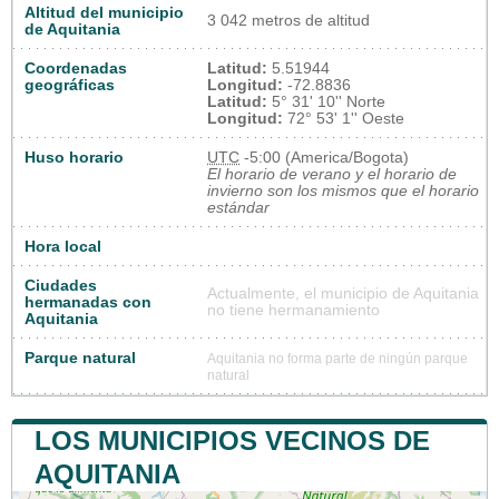
Altitud del municipio
3 042 metros de altitud
de Aquitania
Coordenadas
Latitud:
5.51944
geográficas
Longitud:
-72.8836
Latitud:
5° 31' 10'' Norte
Longitud:
72° 53' 1'' Oeste
Huso horario
UTC
-5:00 (America/Bogota)
El horario de verano y el horario de
invierno son los mismos que el horario
estándar
Hora local
Ciudades
Actualmente, el municipio de Aquitania
hermanadas con
no tiene hermanamiento
Aquitania
Parque natural
Aquitania no forma parte de ningún parque
natural
LOS MUNICIPIOS VECINOS DE
AQUITANIA