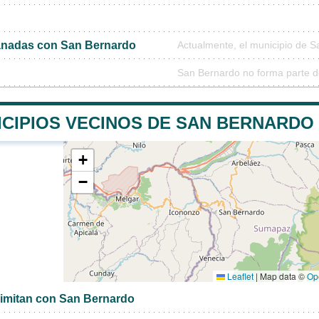
nadas con San Bernardo
Actualmente, el municipio de 
San Bernardo no forma parte d
ICIPIOS VECINOS DE SAN BERNARDO
+
−
Leaflet
|
Map data ©
Op
limitan con San Bernardo