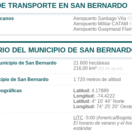
DE TRANSPORTE EN SAN BERNARDO
rcanos
Aeropuerto Santiago Vila
4
Aeropuerto Militar CATAM
6
Aeropuerto Guaymaral Fla
RIO DEL MUNICIPIO DE SAN BERNAR
municipio de San Bernardo
21 600 hectáreas
216,00 km²
(83,40 sq mi)
icipio de San Bernardo
1 720 metros de altitud
ográficas
Latitud:
4.17889
Longitud:
-74.4222
Latitud:
4° 10' 44'' Norte
Longitud:
74° 25' 20'' Oest
UTC
-5:00 (America/Bogota
El horario de verano y el ho
estándar