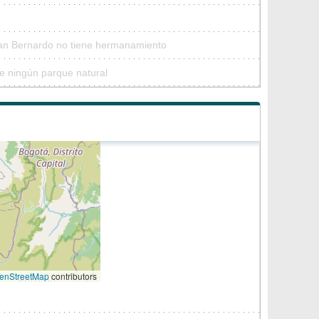
San Bernardo no tiene hermanamiento
e ningún parque natural
enStreetMap
contributors