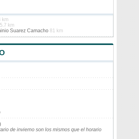
3 km
5.7 km
minio Suarez Camacho
81 km
DO
e
)
rario de invierno son los mismos que el horario