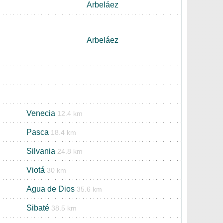
Arbeláez
Arbeláez
Venecia
12.4 km
Pasca
18.4 km
Silvania
24.8 km
Viotá
30 km
Agua de Dios
35.6 km
Sibaté
38.5 km