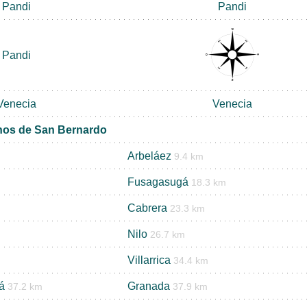
Pandi
Pandi
Pandi
Venecia
Venecia
nos de San Bernardo
Arbeláez
9.4 km
Fusagasugá
18.3 km
Cabrera
23.3 km
Nilo
26.7 km
Villarrica
34.4 km
á
Granada
37.2 km
37.9 km