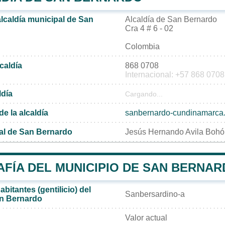
alcaldía municipal de San
Alcaldía de San Bernardo
Cra 4 # 6 - 02
Colombia
lcaldía
868 0708
Internacional: +57 868 0708
ldía
Cargando...
de la alcaldía
sanbernardo-cundinamarca.
al de San Bernardo
Jesús Hernando Avila Bohó
FÍA DEL MUNICIPIO DE SAN BERNA
bitantes (gentilicio) del
Sanbersardino-a
an Bernardo
Valor actual