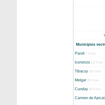
Municipios veci
Pandi
7.9 km
Icononzo
12.9 km
Tibacuy
18.9 km
Melgar
25.9 km
Cunday
33.5 km
Carmen de Apical