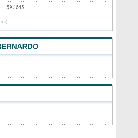
59 / 645
 mi)
 BERNARDO