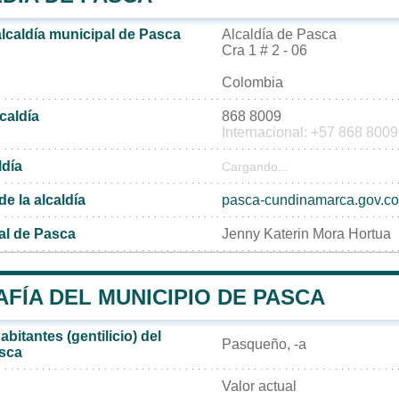
alcaldía municipal de Pasca
Alcaldía de Pasca
Cra 1 # 2 - 06
Colombia
lcaldía
868 8009
Internacional: +57 868 8009
ldía
Cargando...
de la alcaldía
pasca-cundinamarca.gov.co
al de Pasca
Jenny Katerin Mora Hortua
FÍA DEL MUNICIPIO DE PASCA
bitantes (gentilicio) del
Pasqueño, -a
asca
Valor actual