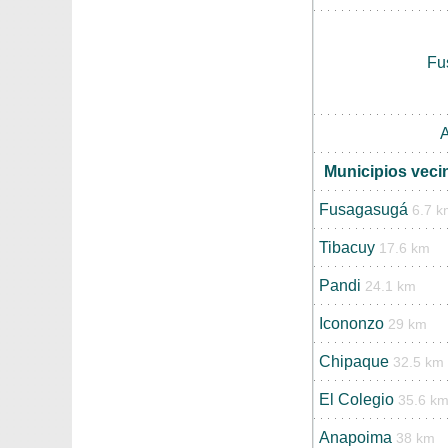
Fu
A
Municipios veci
Fusagasugá
6.7 k
Tibacuy
17.6 km
Pandi
24.1 km
Icononzo
29 km
Chipaque
32.5 km
El Colegio
35.6 k
Anapoima
38 km