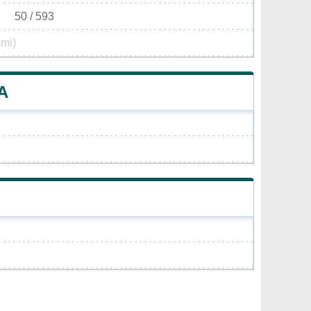
50 / 593
 mi)
A