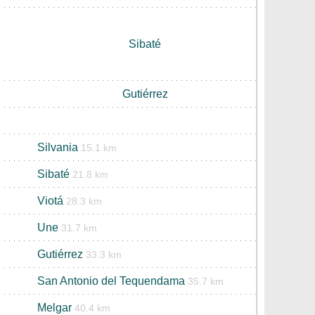
Sibaté
Gutiérrez
Silvania
15.1 km
Sibaté
21.8 km
Viotá
28.3 km
Une
31.7 km
Gutiérrez
33.3 km
San Antonio del Tequendama
35.7 km
Melgar
40.4 km