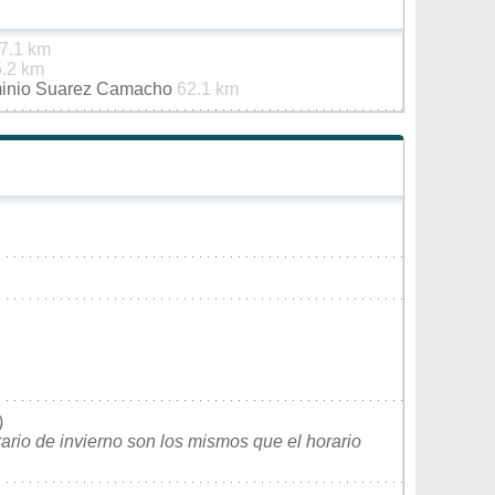
7.1 km
.2 km
minio Suarez Camacho
62.1 km
)
rario de invierno son los mismos que el horario