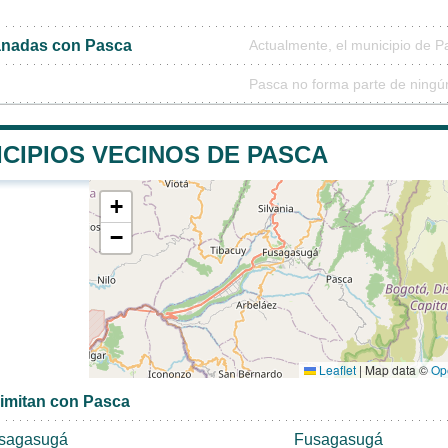
nadas con Pasca
Actualmente, el municipio de 
Pasca no forma parte de ningú
CIPIOS VECINOS DE PASCA
+
−
Leaflet
|
Map data ©
Op
limitan con Pasca
sagasugá
Fusagasugá