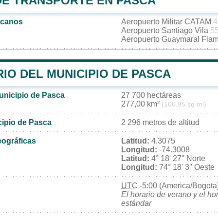
DE TRANSPORTE EN PASCA
rcanos
Aeropuerto Militar CATAM
4
Aeropuerto Santiago Vila
55
Aeropuerto Guaymaral Fla
IO DEL MUNICIPIO DE PASCA
municipio de Pasca
27 700 hectáreas
277,00 km²
(106,95 sq mi)
cipio de Pasca
2 296 metros de altitud
ográficas
Latitud:
4.3075
Longitud:
-74.3008
Latitud:
4° 18' 27'' Norte
Longitud:
74° 18' 3'' Oeste
UTC
-5:00 (America/Bogota
El horario de verano y el ho
estándar