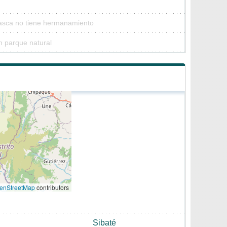
Pasca no tiene hermanamiento
n parque natural
enStreetMap
contributors
Sibaté