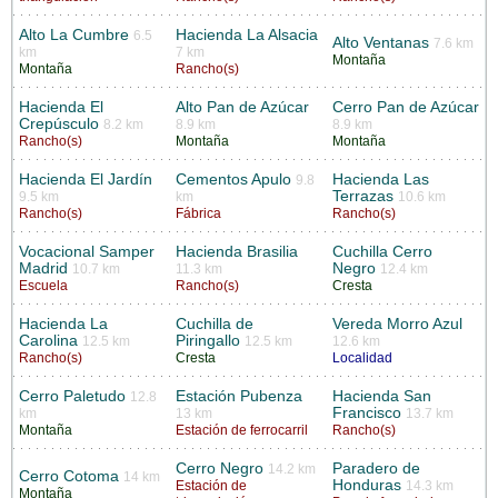
Alto La Cumbre
Hacienda La Alsacia
6.5
Alto Ventanas
7.6 km
km
7 km
Montaña
Montaña
Rancho(s)
Hacienda El
Alto Pan de Azúcar
Cerro Pan de Azúcar
Crepúsculo
8.2 km
8.9 km
8.9 km
Rancho(s)
Montaña
Montaña
Hacienda El Jardín
Cementos Apulo
Hacienda Las
9.8
Terrazas
9.5 km
km
10.6 km
Rancho(s)
Fábrica
Rancho(s)
Vocacional Samper
Hacienda Brasilia
Cuchilla Cerro
Madrid
Negro
10.7 km
11.3 km
12.4 km
Escuela
Rancho(s)
Cresta
Hacienda La
Cuchilla de
Vereda Morro Azul
Carolina
Piringallo
12.5 km
12.5 km
12.6 km
Rancho(s)
Cresta
Localidad
Cerro Paletudo
Estación Pubenza
Hacienda San
12.8
Francisco
km
13 km
13.7 km
Montaña
Estación de ferrocarril
Rancho(s)
Cerro Negro
Paradero de
14.2 km
Cerro Cotoma
14 km
Honduras
Estación de
14.3 km
Montaña