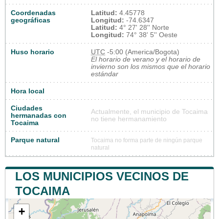
Coordenadas
Latitud:
4.45778
geográficas
Longitud:
-74.6347
Latitud:
4° 27' 28'' Norte
Longitud:
74° 38' 5'' Oeste
Huso horario
UTC
-5:00 (America/Bogota)
El horario de verano y el horario de
invierno son los mismos que el horario
estándar
Hora local
Ciudades
Actualmente, el municipio de Tocaima
hermanadas con
no tiene hermanamiento
Tocaima
Parque natural
Tocaima no forma parte de ningún parque
natural
LOS MUNICIPIOS VECINOS DE
TOCAIMA
+