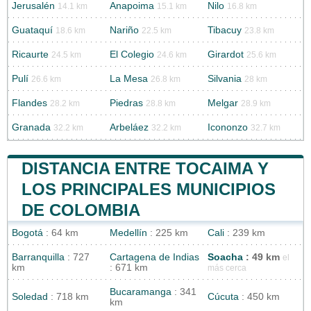
Jerusalén
Anapoima
Nilo
14.1 km
15.1 km
16.8 km
Guataquí
Nariño
Tibacuy
18.6 km
22.5 km
23.8 km
Ricaurte
El Colegio
Girardot
24.5 km
24.6 km
25.6 km
Pulí
La Mesa
Silvania
26.6 km
26.8 km
28 km
Flandes
Piedras
Melgar
28.2 km
28.8 km
28.9 km
Granada
Arbeláez
Icononzo
32.2 km
32.2 km
32.7 km
DISTANCIA ENTRE TOCAIMA Y
LOS PRINCIPALES MUNICIPIOS
DE COLOMBIA
Bogotá
: 64 km
Medellín
: 225 km
Cali
: 239 km
Barranquilla
: 727
Cartagena de Indias
Soacha
: 49 km
el
km
: 671 km
más cerca
Bucaramanga
: 341
Soledad
: 718 km
Cúcuta
: 450 km
km