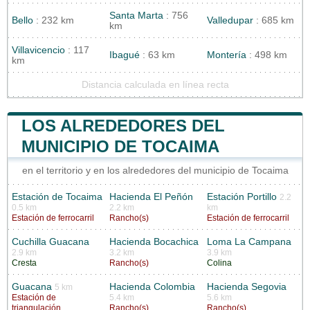
Santa Marta
: 756
Bello
: 232 km
Valledupar
: 685 km
km
Villavicencio
: 117
Ibagué
: 63 km
Montería
: 498 km
km
Distancia calculada en línea recta
LOS ALREDEDORES DEL
MUNICIPIO DE TOCAIMA
en el territorio y en los alrededores del municipio de Tocaima
Estación de Tocaima
Hacienda El Peñón
Estación Portillo
2.2
0.5 km
2.2 km
km
Estación de ferrocarril
Rancho(s)
Estación de ferrocarril
Cuchilla Guacana
Hacienda Bocachica
Loma La Campana
2.9 km
3.2 km
3.9 km
Cresta
Rancho(s)
Colina
Guacana
Hacienda Colombia
Hacienda Segovia
5 km
Estación de
5.4 km
5.6 km
triangulación
Rancho(s)
Rancho(s)