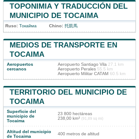
TOPONIMIA Y TRADUCCIÓN DEL
MUNICIPIO DE TOCAIMA
Ruso:
Токайма
Chino:
托凱馬
MEDIOS DE TRANSPORTE EN
TOCAIMA
Aeropuertos
Aeropuerto Santiago Vila
27.1 km
cercanos
Aeropuerto Perales
55.5 km
Aeropuerto Militar CATAM
60.5 km
TERRITORIO DEL MUNICIPIO DE
TOCAIMA
Superficie del
23 800 hectáreas
municipio de
238,00 km²
(91,89 sq mi)
Tocaima
Altitud del municipio
400 metros de altitud
de Tocaima