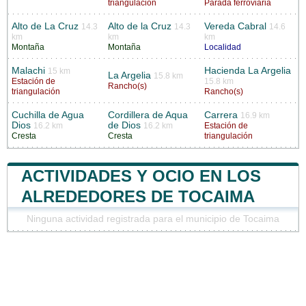
triangulación
Parada ferroviaria
Alto de La Cruz
Alto de la Cruz
Vereda Cabral
14.3
14.3
14.6
km
km
km
Montaña
Montaña
Localidad
Malachi
Hacienda La Argelia
15 km
La Argelia
15.8 km
Estación de
15.8 km
Rancho(s)
triangulación
Rancho(s)
Cuchilla de Agua
Cordillera de Aqua
Carrera
16.9 km
Dios
de Dios
16.2 km
16.2 km
Estación de
Cresta
Cresta
triangulación
ACTIVIDADES Y OCIO EN LOS
ALREDEDORES DE TOCAIMA
Ninguna actividad registrada para el municipio de Tocaima