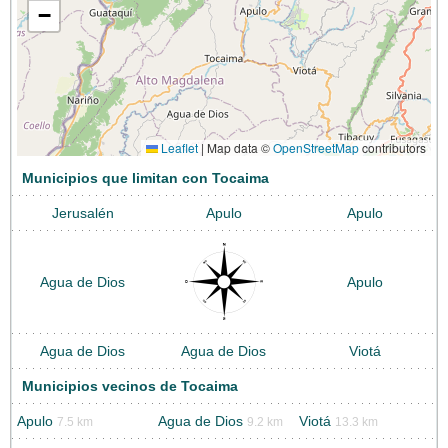
−
Leaflet
|
Map data ©
OpenStreetMap
contributors
Municipios que limitan con Tocaima
Jerusalén
Apulo
Apulo
Agua de Dios
Apulo
Agua de Dios
Agua de Dios
Viotá
Municipios vecinos de Tocaima
Apulo
Agua de Dios
Viotá
7.5 km
9.2 km
13.3 km