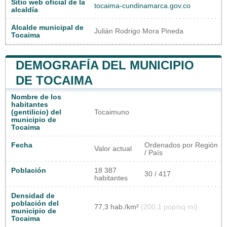
Sitio web oficial de la
tocaima-cundinamarca.gov.co
alcaldía
Alcalde municipal de
Julián Rodrigo Mora Pineda
Tocaima
DEMOGRAFÍA DEL MUNICIPIO
DE TOCAIMA
Nombre de los
habitantes
(gentilicio) del
Tocaimuno
municipio de
Tocaima
Fecha
Ordenados por Región
Valor actual
/ País
Población
18 387
30 / 417
habitantes
Densidad de
población del
77,3 hab./km²
(200,1 pop/sq mi)
municipio de
Tocaima