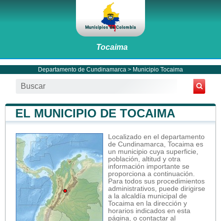
Tocaima
Departamento de Cundinamarca
>
Municipio Tocaima
EL MUNICIPIO DE TOCAIMA
Localizado en el departamento
de Cundinamarca, Tocaima es
un municipio cuya superficie,
población, altitud y otra
información importante se
proporciona a continuación.
Para todos sus procedimientos
administrativos, puede dirigirse
a la alcaldía municipal de
Tocaima en la dirección y
horarios indicados en esta
página, o contactar al